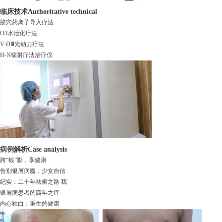
临床技术
Authoritative technical
脐穴药离子导入疗法
O3水活化疗法
V-DⅢ光动力疗法
H-N镭射疗法治疗仪
病例解析
Case analysis
跨“银”影，享健康
告别银屑病魔，少女自信
纪实：二十年祛癣之路 我
银屑病患者的四年之痒
内心独白：重生的健康