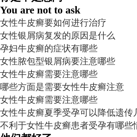
You are not to ask
女性牛皮癣要如何进行治疗
女性银屑病复发的原因是什么
孕妇牛皮癣的症状有哪些
女性脓包型银屑病要注意哪些
女性牛皮癣需要注意哪些
我要咨询
我要预约
擅长：
杨成平 互联网门诊主任【医生简介】 毕业于长江...
[详情]
哪些方面是需要女性牛皮癣注意
预约量
女性牛皮癣需要注意哪些
6821
女性牛皮癣夏季受孕可以降低遗传
疗效满意
不利于女性牛皮癣患者受孕有哪些
98%