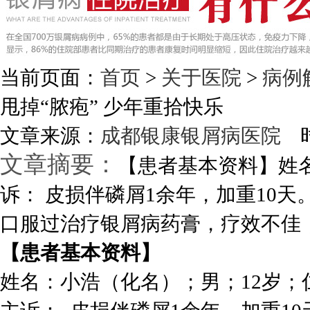
当前页面：
首页
>
关于医院
>
病例
甩掉“脓疱” 少年重拾快乐
文章来源：
成都银康银屑病医院
时
文章摘要：
【患者基本资料】姓
诉： 皮损伴磷屑1余年，加重10
口服过治疗银屑病药膏，疗效不佳，后
【患者基本资料】
姓名：小浩（化名）；男；12岁；