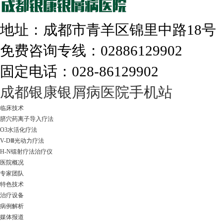
地址：成都市青羊区锦里中路18
免费咨询专线：02886129902
固定电话：028-86129902
走进成都：满足您的治愈需求
成都银康银屑病医院手机站
临床技术
脐穴药离子导入疗法
O3水活化疗法
V-DⅢ光动力疗法
H-N镭射疗法治疗仪
医院概况
专家团队
特色技术
治疗设备
病例解析
媒体报道