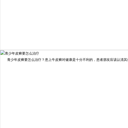
我要咨询
我要预约
擅长：
住院部主任 【个人简介】 肖建华，成都银康银屑病...
[详情]
青少年皮癣要怎么治疗？患上牛皮癣对健康是十分不利的，患者朋友应该认清其危害
预约量
6821
疗效满意
98%