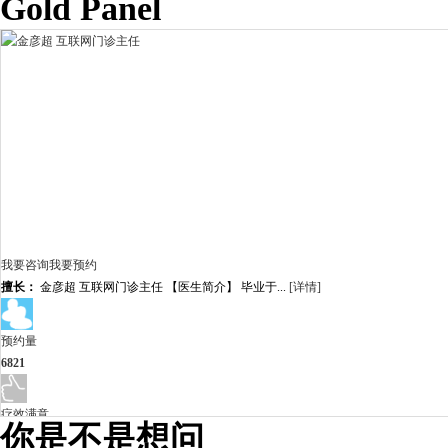
Gold Panel
我要咨询
我要预约
擅长：
金彦超 互联网门诊主任 【医生简介】 毕业于...
[详情]
预约量
6821
疗效满意
你是不是想问
98%