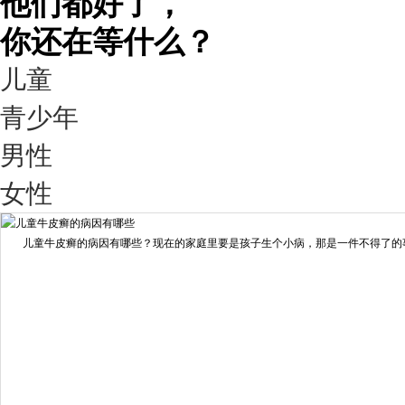
他们都好了，
你还在等什么？
儿童
青少年
男性
我要咨询
我要预约
女性
擅长：
王艳琼 门诊主任 专家介绍：毕业于川北医学院...
[详情]
儿童牛皮癣的病因有哪些？现在的家庭里要是孩子生个小病，那是一件不得了的事情
预约量
6821
疗效满意
98%