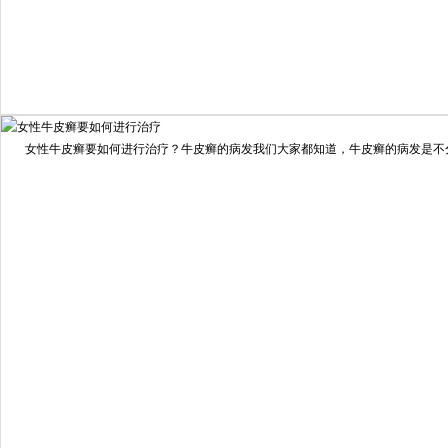
我要咨询
我要预约
女性牛皮癣要如何进行治疗？牛皮癣的病发我们大家都知道，牛皮癣的病发是不分男
擅长：
龙继冲 主治医师 专家介绍：毕业于南华大学临...
[详情]
预约量
6821
疗效满意
98%