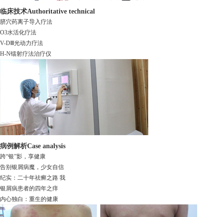
临床技术
Authoritative technical
脐穴药离子导入疗法
O3水活化疗法
V-DⅢ光动力疗法
H-N镭射疗法治疗仪
病例解析
Case analysis
跨“银”影，享健康
告别银屑病魔，少女自信
纪实：二十年祛癣之路 我
银屑病患者的四年之痒
内心独白：重生的健康