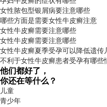
孕妇牛皮癣的症状有哪些
女性脓包型银屑病要注意哪些
哪些方面是需要女性牛皮癣注意
我要咨询
我要预约
擅长：
杨成平 互联网门诊主任【医生简介】 毕业于长江...
[详情]
女性牛皮癣需要注意哪些
预约量
女性牛皮癣需要注意哪些
6821
女性牛皮癣夏季受孕可以降低遗传
疗效满意
不利于女性牛皮癣患者受孕有哪些
98%
他们都好了，
你还在等什么？
儿童
青少年