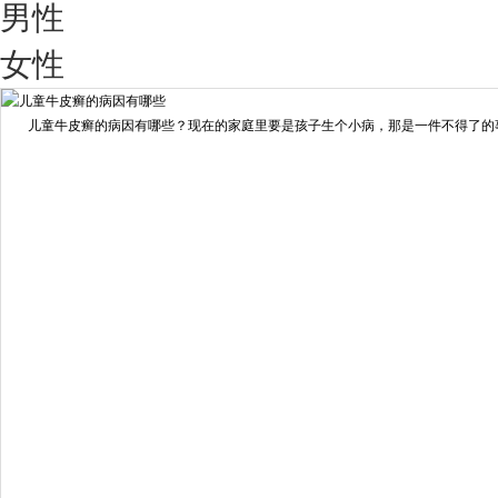
男性
我要咨询
我要预约
女性
擅长：
王艳琼 门诊主任 专家介绍：毕业于川北医学院...
[详情]
儿童牛皮癣的病因有哪些？现在的家庭里要是孩子生个小病，那是一件不得了的事情
预约量
6821
疗效满意
98%