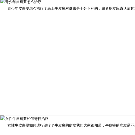
擅长：
住院部主任 【个人简介】 肖建华，成都银康银屑病...
[详情]
青少年皮癣要怎么治疗？患上牛皮癣对健康是十分不利的，患者朋友应该认清其危害
预约量
6821
疗效满意
98%
我要咨询
我要预约
女性牛皮癣要如何进行治疗？牛皮癣的病发我们大家都知道，牛皮癣的病发是不分男
擅长：
龙继冲 主治医师 专家介绍：毕业于南华大学临...
[详情]