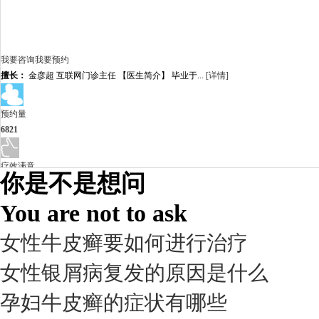
我要咨询
我要预约
擅长：
金彦超 互联网门诊主任 【医生简介】 毕业于...
[详情]
预约量
6821
疗效满意
你是不是想问
98%
You are not to ask
女性牛皮癣要如何进行治疗
女性银屑病复发的原因是什么
孕妇牛皮癣的症状有哪些