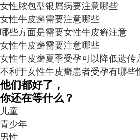
女性脓包型银屑病要注意哪些
女性牛皮癣需要注意哪些
我要咨询
我要预约
擅长：
杨成平 互联网门诊主任【医生简介】 毕业于长江...
[详情]
哪些方面是需要女性牛皮癣注意
预约量
女性牛皮癣需要注意哪些
6821
女性牛皮癣夏季受孕可以降低遗传
疗效满意
不利于女性牛皮癣患者受孕有哪些
98%
他们都好了，
你还在等什么？
儿童
青少年
男性