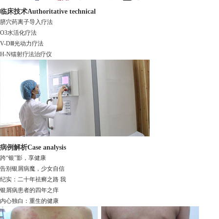
临床技术
Authoritative technical
脐穴药离子导入疗法
O3水活化疗法
V-DⅢ光动力疗法
H-N镭射疗法治疗仪
病例解析
Case analysis
跨“银”影，享健康
告别银屑病魔，少女自信
纪实：二十年祛癣之路 我
银屑病患者的四年之痒
内心独白：重生的健康