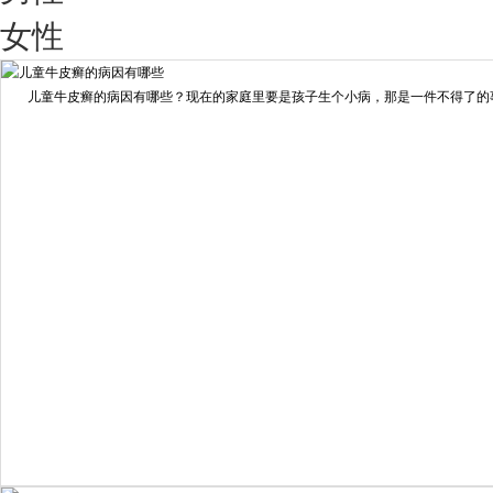
我要咨询
我要预约
女性
擅长：
王艳琼 门诊主任 专家介绍：毕业于川北医学院...
[详情]
儿童牛皮癣的病因有哪些？现在的家庭里要是孩子生个小病，那是一件不得了的事情
预约量
6821
疗效满意
98%
我要咨询
我要预约