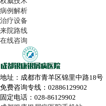
权威技术
病例解析
治疗设备
我们只治银屑病，我们在成都坐诊
来院路线
在线咨询
308nm激光：银屑病治疗更高效
地址：成都市青羊区锦里中路18
免费咨询专线：02886129902
固定电话：028-86129902
走进成都：满足您的治愈需求