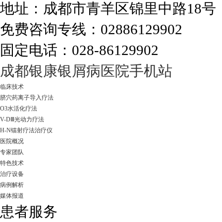
地址：成都市青羊区锦里中路18
免费咨询专线：02886129902
固定电话：028-86129902
走进成都：满足您的治愈需求
成都银康银屑病医院手机站
临床技术
脐穴药离子导入疗法
O3水活化疗法
V-DⅢ光动力疗法
H-N镭射疗法治疗仪
医院概况
专家团队
特色技术
治疗设备
病例解析
媒体报道
患者服务