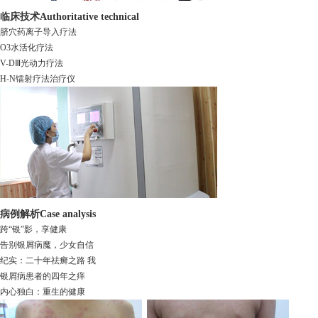
临床技术
Authoritative technical
脐穴药离子导入疗法
O3水活化疗法
V-DⅢ光动力疗法
H-N镭射疗法治疗仪
病例解析
Case analysis
跨“银”影，享健康
告别银屑病魔，少女自信
纪实：二十年祛癣之路 我
银屑病患者的四年之痒
内心独白：重生的健康