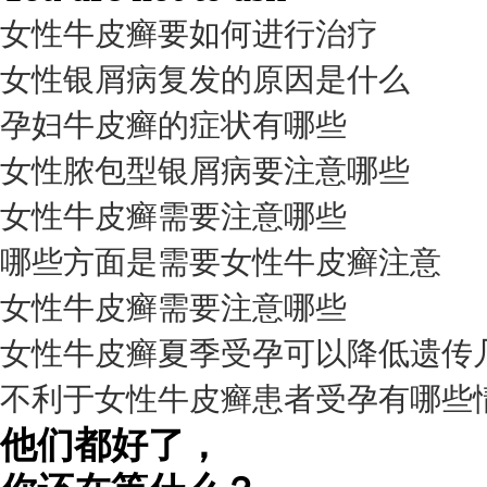
女性牛皮癣要如何进行治疗
女性银屑病复发的原因是什么
孕妇牛皮癣的症状有哪些
女性脓包型银屑病要注意哪些
女性牛皮癣需要注意哪些
我要咨询
我要预约
擅长：
杨成平 互联网门诊主任【医生简介】 毕业于长江...
[详情]
哪些方面是需要女性牛皮癣注意
预约量
女性牛皮癣需要注意哪些
6821
女性牛皮癣夏季受孕可以降低遗传
疗效满意
不利于女性牛皮癣患者受孕有哪些
98%
他们都好了，