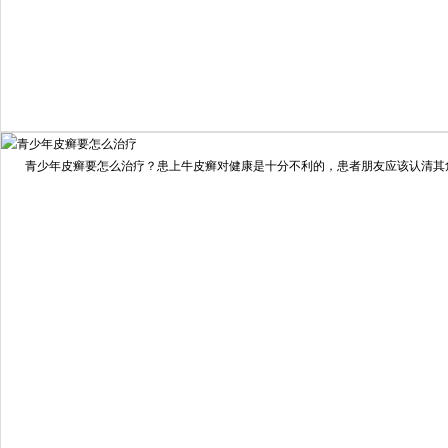
我要咨询
我要预约
擅长：
住院部主任 【个人简介】 肖建华，成都银康银屑病...
[详情]
青少年皮癣要怎么治疗？患上牛皮癣对健康是十分不利的，患者朋友应该认清其危害
预约量
6821
疗效满意
98%