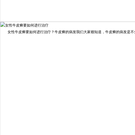
我要咨询
我要预约
女性牛皮癣要如何进行治疗？牛皮癣的病发我们大家都知道，牛皮癣的病发是不分男
擅长：
龙继冲 主治医师 专家介绍：毕业于南华大学临...
[详情]
预约量
6821
疗效满意
98%