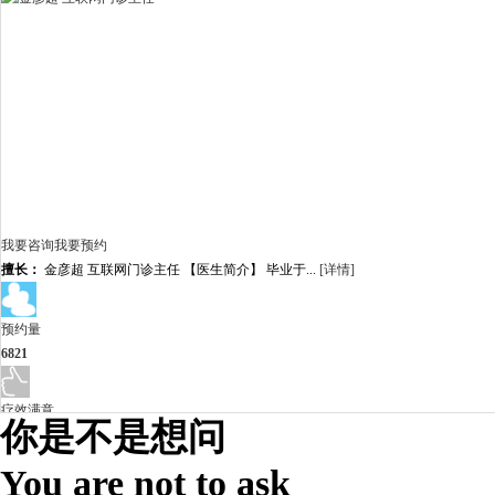
我要咨询
我要预约
擅长：
金彦超 互联网门诊主任 【医生简介】 毕业于...
[详情]
预约量
6821
疗效满意
你是不是想问
98%
You are not to ask