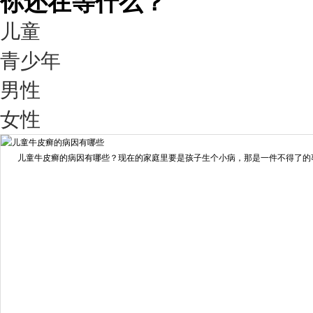
你还在等什么？
儿童
青少年
男性
我要咨询
我要预约
女性
擅长：
王艳琼 门诊主任 专家介绍：毕业于川北医学院...
[详情]
儿童牛皮癣的病因有哪些？现在的家庭里要是孩子生个小病，那是一件不得了的事情
预约量
6821
疗效满意
98%