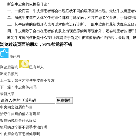
断定牛皮癣的依据是什么?
一、一般而言，牛皮癣患者都会出现症状不同的瘙痒症状出现。最让牛皮癣患者难
二、虽然牛皮癣在人体的任何部位都有可能发病，不过在患者的头皮、手臂特别是
三、从牛皮癣的皮损形态也可以对疾病进行诊断，一般牛皮癣的最初为红色丘疹或
四、牛皮癣除了会出在患者的皮肤上出现丘疹鳞屑等现象外，还会对患者的指甲健
断定牛皮癣的依据是什么?以上就是关于断定牛皮癣依据的相关内容，最后四川银
浏览过该页面的朋友，90%都觉得不错
预已有
浏览后咨询
已有16人
浏览后预约
上一篇：
如何才能使牛皮癣不复发
下一篇：
牛皮癣传染吗
最新文章
中央四套银屑病节目
治疗牛皮癣的偏方有哪些
银屑病晚期是什么症状
银屑病这个要不要手术治疗呢
牛皮癣会危害患者健康吗