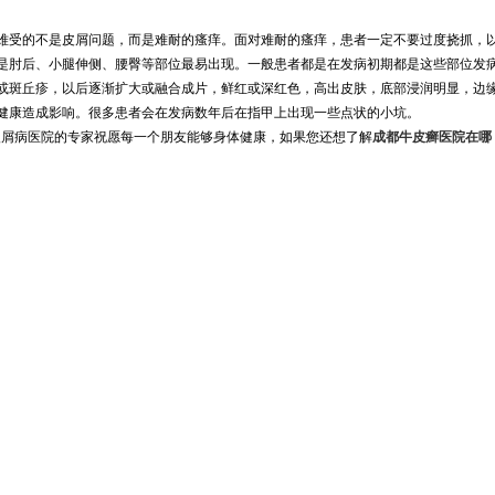
受的不是皮屑问题，而是难耐的瘙痒。面对难耐的瘙痒，患者一定不要过度挠抓，以
肘后、小腿伸侧、腰臀等部位最易出现。一般患者都是在发病初期都是这些部位发
斑丘疹，以后逐渐扩大或融合成片，鲜红或深红色，高出皮肤，底部浸润明显，边缘
康造成影响。很多患者会在发病数年后在指甲上出现一些点状的小坑。
屑病医院的专家祝愿每一个朋友能够身体健康，如果您还想了解
成都牛皮癣医院在哪