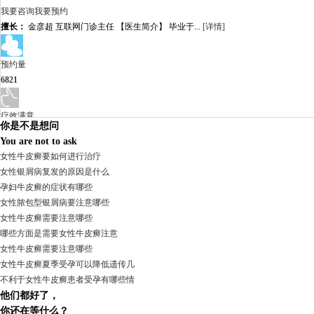
我要咨询
我要预约
擅长：
金彦超 互联网门诊主任 【医生简介】 毕业于...
[详情]
预约量
6821
疗效满意
你是不是想问
98%
You are not to ask
女性牛皮癣要如何进行治疗
女性银屑病复发的原因是什么
孕妇牛皮癣的症状有哪些
女性脓包型银屑病要注意哪些
女性牛皮癣需要注意哪些
哪些方面是需要女性牛皮癣注意
女性牛皮癣需要注意哪些
女性牛皮癣夏季受孕可以降低遗传几
不利于女性牛皮癣患者受孕有哪些情
他们都好了，
我要咨询
我要预约
你还在等什么？