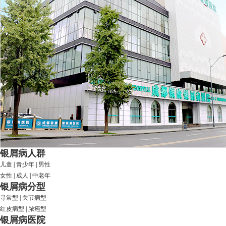
银屑病人群
儿童
|
青少年
|
男性
女性
|
成人
|
中老年
银屑病分型
寻常型
|
关节病型
红皮病型
|
脓疱型
银屑病医院