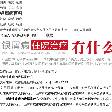
四川
|
南充
|
达州
绵阳
|
宜宾
|
凉山
银屑病百科
常识
|
诊断
|
治疗
危害
|
症状
|
病因
青少年皮癣要怎么治疗
青少年银屑病的病因有
儿童牛皮癣的病因有哪
当前页面：
首页
>
银屑病百科
>
银屑病常识
>
断定牛皮癣的依据是什么
文章来源：
成都银康银屑病医院
时间：2015-12-19
文章摘要：
断定牛皮癣的依据是什么?众所周知，牛皮癣是一种常见但又难以治疗
疗来说有非常大的帮助，下面有请成都牛皮癣医院的专家来讲解下:断定牛皮癣的依据是什
断定牛皮癣的依据是什么
?众所周知，牛皮癣是一种常见但又难以治疗的皮肤病
非常大的帮助，下面有请
成都牛皮癣医院
的专家来讲解下:断定牛皮癣的依据是什么?