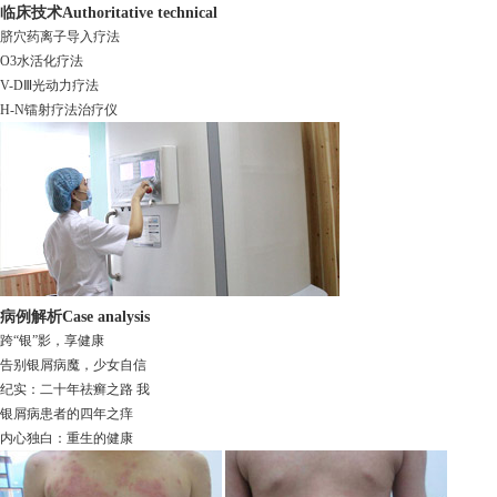
临床技术
Authoritative technical
脐穴药离子导入疗法
O3水活化疗法
V-DⅢ光动力疗法
H-N镭射疗法治疗仪
病例解析
Case analysis
跨“银”影，享健康
告别银屑病魔，少女自信
纪实：二十年祛癣之路 我
银屑病患者的四年之痒
内心独白：重生的健康