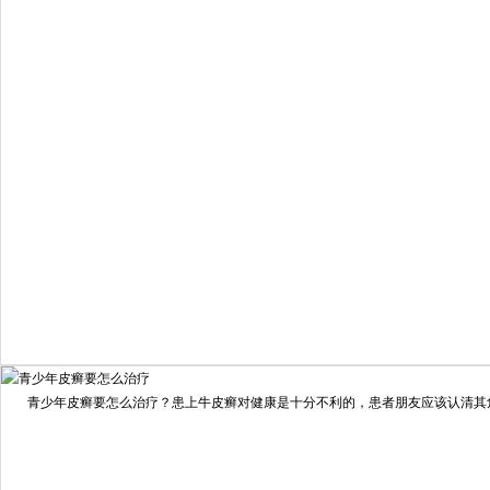
6821
疗效满意
98%
我要咨询
我要预约
擅长：
住院部主任 【个人简介】 肖建华，成都银康银屑病...
[详情]
青少年皮癣要怎么治疗？患上牛皮癣对健康是十分不利的，患者朋友应该认清其危害
预约量
6821