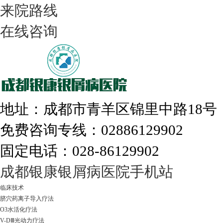
来院路线
在线咨询
308nm激光：银屑病治疗更高效
地址：成都市青羊区锦里中路18
免费咨询专线：02886129902
固定电话：028-86129902
走进成都：满足您的治愈需求
成都银康银屑病医院手机站
临床技术
脐穴药离子导入疗法
O3水活化疗法
V-DⅢ光动力疗法