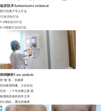
临床技术
Authoritative technical
脐穴药离子导入疗法
O3水活化疗法
V-DⅢ光动力疗法
H-N镭射疗法治疗仪
病例解析
Case analysis
跨“银”影，享健康
告别银屑病魔，少女自信
纪实：二十年祛癣之路 我
银屑病患者的四年之痒
内心独白：重生的健康