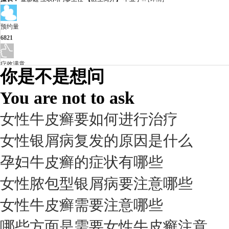
预约量
6821
疗效满意
你是不是想问
98%
You are not to ask
女性牛皮癣要如何进行治疗
女性银屑病复发的原因是什么
孕妇牛皮癣的症状有哪些
女性脓包型银屑病要注意哪些
女性牛皮癣需要注意哪些
我要咨询
我要预约
擅长：
杨成平 互联网门诊主任【医生简介】 毕业于长江...
[详情]
哪些方面是需要女性牛皮癣注意