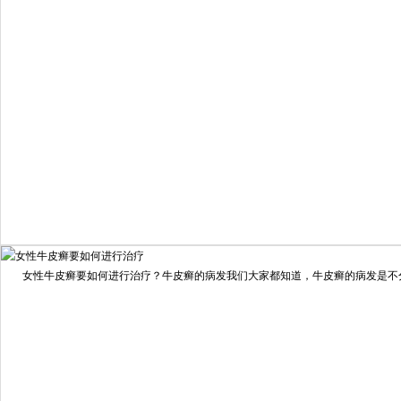
疗效满意
98%
我要咨询
我要预约
女性牛皮癣要如何进行治疗？牛皮癣的病发我们大家都知道，牛皮癣的病发是不分男
擅长：
龙继冲 主治医师 专家介绍：毕业于南华大学临...
[详情]
预约量
6821