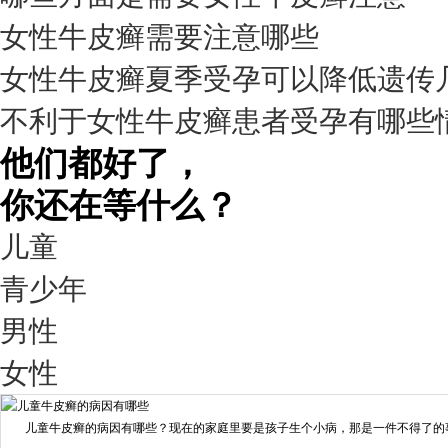
预约量
女性牛皮癣需要注意哪些
6821
女性牛皮癣夏季受孕可以降低遗传
疗效满意
不利于女性牛皮癣患者受孕有哪些
98%
他们都好了，
你还在等什么？
儿童
青少年
男性
我要咨询
我要预约
女性
擅长：
王艳琼 门诊主任 专家介绍：毕业于川北医学院...
[详情]
儿童牛皮癣的病因有哪些？现在的家庭里要是孩子生个小病，那是一件不得了的事情
预约量