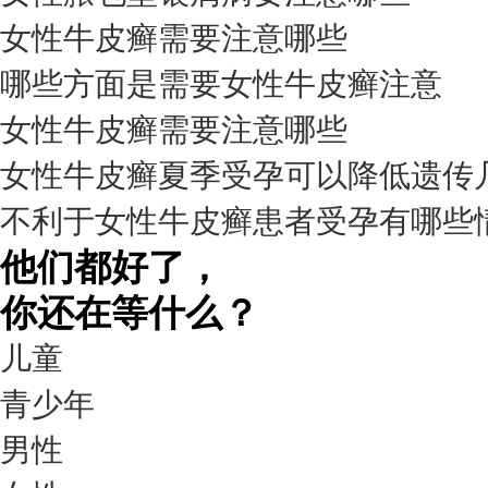
女性牛皮癣需要注意哪些
我要咨询
我要预约
擅长：
杨成平 互联网门诊主任【医生简介】 毕业于长江...
[详情]
哪些方面是需要女性牛皮癣注意
预约量
女性牛皮癣需要注意哪些
6821
女性牛皮癣夏季受孕可以降低遗传
疗效满意
不利于女性牛皮癣患者受孕有哪些
98%
他们都好了，
你还在等什么？
儿童
青少年
男性
我要咨询
我要预约