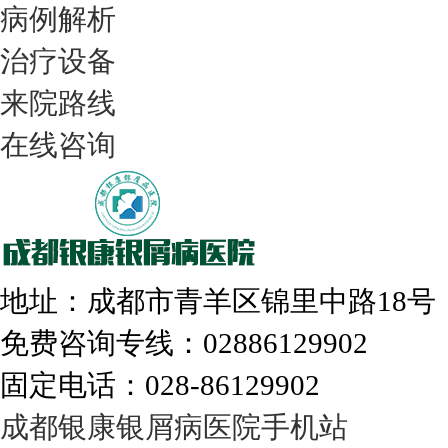
病例解析
治疗设备
我们只治银屑病，我们在成都坐诊
来院路线
在线咨询
308nm激光：银屑病治疗更高效
地址：成都市青羊区锦里中路18
免费咨询专线：02886129902
固定电话：028-86129902
走进成都：满足您的治愈需求
成都银康银屑病医院手机站