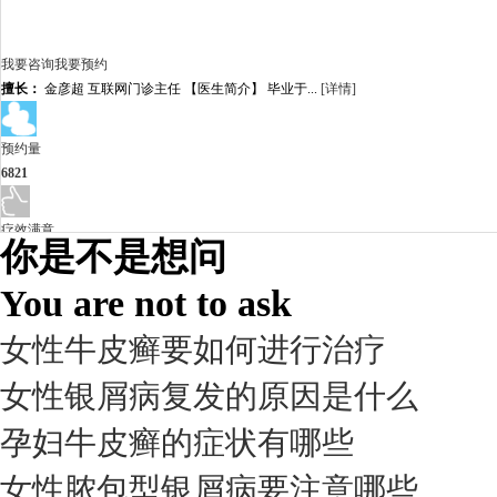
我要咨询
我要预约
擅长：
金彦超 互联网门诊主任 【医生简介】 毕业于...
[详情]
预约量
6821
疗效满意
你是不是想问
98%
You are not to ask
女性牛皮癣要如何进行治疗
女性银屑病复发的原因是什么
孕妇牛皮癣的症状有哪些
女性脓包型银屑病要注意哪些