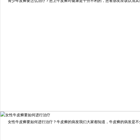
青少年皮癣要怎么治疗？患上牛皮癣对健康是十分不利的，患者朋友应该认清其危害
预约量
6821
疗效满意
98%
我要咨询
我要预约
女性牛皮癣要如何进行治疗？牛皮癣的病发我们大家都知道，牛皮癣的病发是不分男
擅长：
龙继冲 主治医师 专家介绍：毕业于南华大学临...
[详情]