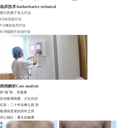
临床技术
Authoritative technical
脐穴药离子导入疗法
O3水活化疗法
V-DⅢ光动力疗法
H-N镭射疗法治疗仪
病例解析
Case analysis
跨“银”影，享健康
告别银屑病魔，少女自信
纪实：二十年祛癣之路 我
银屑病患者的四年之痒
内心独白：重生的健康