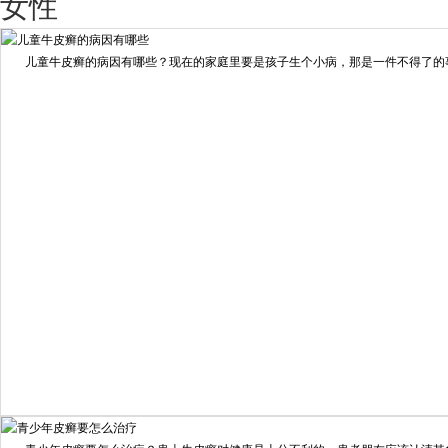
女性
擅长：
王艳琼 门诊主任 专家介绍：毕业于川北医学院...
[详情]
儿童牛皮癣的病因有哪些？现在的家庭里要是孩子生个小病，那是一件不得了的事情
预约量
6821
疗效满意
98%
我要咨询
我要预约
擅长：
住院部主任 【个人简介】 肖建华，成都银康银屑病...
[详情]