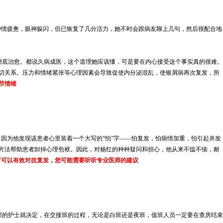
神情疲惫，眼神躲闪，但已恢复了几分活力，她不时会跟病友聊上几句，然后很配合地
底治愈。都说久病成医，这个道理她应该懂，可是要在内心接受这个事实真的很难。
切关系。压力和情绪紧张等心理因素会导致促使内分泌混乱，使银屑病再次复发，所
节情绪
因为他发现该患者心里装着一个大写的“怕”字——怕复发，怕病情加重，怕引起并发
方法帮助患者卸掉心理包袱。因此，对杨红的种种疑问和担心，他从来不愠不恼，耐
疗可以有效对抗复发，您可能需要听听专业医师的建议
的护士就决定，在交接班的过程，无论是白班还是夜班，值班人员一定要在查房结束