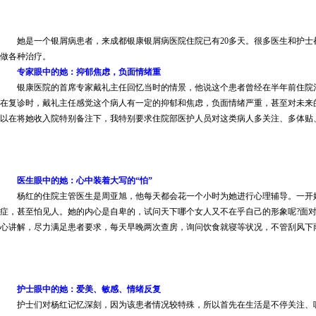
她是一个银屑病患者，来成都银康银屑病医院住院已有20多天。很多医生和护士都
做各种治疗。
专家眼中的她：抑郁焦虑，负面情绪重
银康医院的首席专家戴礼主任回忆当时的情景，他说这个患者曾经在半年前住院治
在复诊时，戴礼主任感觉这个病人有一定的抑郁和焦虑，负面情绪严重，甚至对未来
以在将她收入院特别备注下，我特别要求住院部医护人员对这类病人多关注、多体贴
医生眼中的她：心中装着大写的“怕”
杨红的住院主管医生是周亚旭，他每天都会花一个小时为她进行心理辅导。一开始，
症，甚至怕见人。她的内心是自卑的，试问天下哪个女人又不在乎自己的形象呢?面
心讲解，尽力满足患者要求，每天早晚两次查房，询问饮食就寝等状况，不管刮风下雨
护士眼中的她：爱美、敏感、情绪反复
护士们对杨红记忆深刻，因为该患者情况较特殊，所以首先在生活是不停关注、嘘