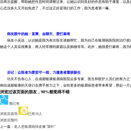
后再次提醒，帮助她把作息时间调整过来。让她认识到良好的作息有助于康复，以及
心态没多久又开始焦虑了，不过这正好是我们的工作，因为患者第一嘛。
病友眼中的她：直爽、会聊天、爱打麻将
病友小吴说，认识她是因为有次医生请她帮忙，因为自己在银屑病医院的治疗效果
她这个人其实很爽直，两人经常聊到家庭以及购物等等。此外，她很爱打麻将，因为
后记：众医者为爱坚守一线，力援患者重获新生
功夫不负有心人，在成都银康银屑病医院众多专家、医生和医护人员们的努力之下
相信成都银康的天使们在携手努力之下，会给更多的银屑病患者带来希望，撑起一片
浏览过该页面的朋友，90%都觉得不错
预已有
浏览后咨询
已有16人
浏览后预约
上一篇：
老人患银屑病掉皮像“落叶”