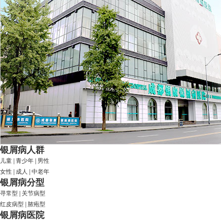
银屑病人群
儿童
|
青少年
|
男性
女性
|
成人
|
中老年
银屑病分型
寻常型
|
关节病型
红皮病型
|
脓疱型
银屑病医院