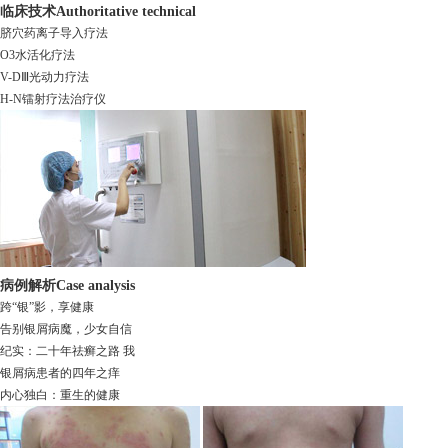
临床技术
Authoritative technical
脐穴药离子导入疗法
O3水活化疗法
V-DⅢ光动力疗法
H-N镭射疗法治疗仪
病例解析
Case analysis
跨“银”影，享健康
告别银屑病魔，少女自信
纪实：二十年祛癣之路 我
银屑病患者的四年之痒
内心独白：重生的健康