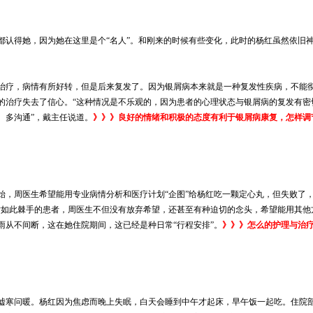
认得她，因为她在这里是个“名人”。和刚来的时候有些变化，此时的杨红虽然依旧
疗，病情有所好转，但是后来复发了。因为银屑病本来就是一种复发性疾病，不能彻
的治疗失去了信心。“这种情况是不乐观的，因为患者的心理状态与银屑病的复发有密
、多沟通”，戴主任说道。
》》》良好的情绪和积极的态度有利于银屑病康复，怎样调
周医生希望能用专业病情分析和医疗计划“企图”给杨红吃一颗定心丸，但失败了，
对如此棘手的患者，周医生不但没有放弃希望，还甚至有种迫切的念头，希望能用其他
从不间断，这在她住院期间，这已经是种日常“行程安排”。
》》》怎么的护理与治
寒问暖。杨红因为焦虑而晚上失眠，白天会睡到中午才起床，早午饭一起吃。住院部