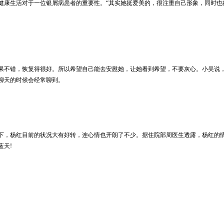
健康生活对于一位银屑病患者的重要性。“其实她挺爱美的，很注重自己形象，同时也
不错，恢复得很好。所以希望自己能去安慰她，让她看到希望，不要灰心。小吴说，
聊天的时候会经常聊到。
，杨红目前的状况大有好转，连心情也开朗了不少。据住院部周医生透露，杨红的情
蓝天!