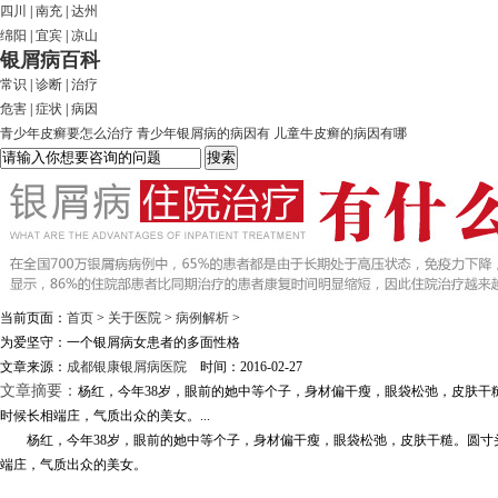
四川
|
南充
|
达州
绵阳
|
宜宾
|
凉山
银屑病百科
常识
|
诊断
|
治疗
危害
|
症状
|
病因
青少年皮癣要怎么治疗
青少年银屑病的病因有
儿童牛皮癣的病因有哪
当前页面：
首页
>
关于医院
>
病例解析
>
为爱坚守：一个银屑病女患者的多面性格
文章来源：
成都银康银屑病医院
时间：2016-02-27
文章摘要：
杨红，今年38岁，眼前的她中等个子，身材偏干瘦，眼袋松弛，皮肤
时候长相端庄，气质出众的美女。...
杨红，今年38岁，眼前的她中等个子，身材偏干瘦，眼袋松弛，皮肤干糙。圆寸头
端庄，气质出众的美女。