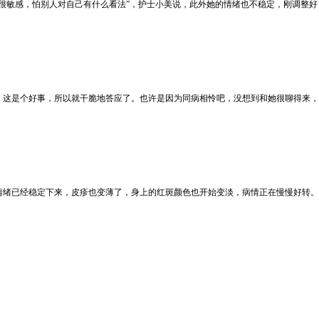
很敏感，怕别人对自己有什么看法”，护士小美说，此外她的情绪也不稳定，刚调整好
这是个好事，所以就干脆地答应了。也许是因为同病相怜吧，没想到和她很聊得来，
绪已经稳定下来，皮疹也变薄了，身上的红斑颜色也开始变淡，病情正在慢慢好转。