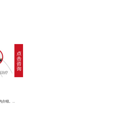
绍。...