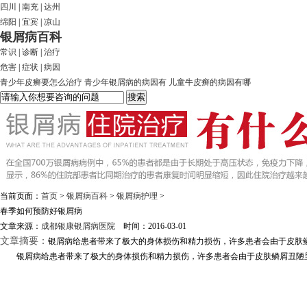
四川
|
南充
|
达州
绵阳
|
宜宾
|
凉山
银屑病百科
常识
|
诊断
|
治疗
危害
|
症状
|
病因
青少年皮癣要怎么治疗
青少年银屑病的病因有
儿童牛皮癣的病因有哪
当前页面：
首页
>
银屑病百科
>
银屑病护理
>
春季如何预防好银屑病
文章来源：
成都银康银屑病医院
时间：2016-03-01
文章摘要：
银屑病给患者带来了极大的身体损伤和精力损伤，许多患者会由于皮肤鳞
银屑病给患者带来了极大的身体损伤和精力损伤，许多患者会由于皮肤鳞屑丑陋呈