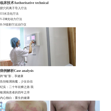
临床技术
Authoritative technical
脐穴药离子导入疗法
O3水活化疗法
V-DⅢ光动力疗法
H-N镭射疗法治疗仪
病例解析
Case analysis
跨“银”影，享健康
告别银屑病魔，少女自信
纪实：二十年祛癣之路 我
银屑病患者的四年之痒
内心独白：重生的健康