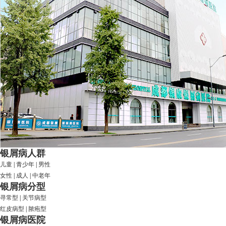
银屑病人群
儿童
|
青少年
|
男性
女性
|
成人
|
中老年
银屑病分型
寻常型
|
关节病型
红皮病型
|
脓疱型
银屑病医院