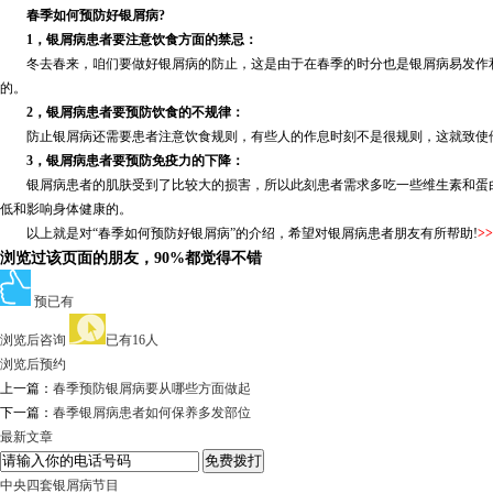
春季如何预防好银屑病?
1，银屑病患者要注意饮食方面的禁忌：
冬去春来，咱们要做好银屑病的防止，这是由于在春季的时分也是银屑病易发作和
的。
2，银屑病患者要预防饮食的不规律：
防止银屑病还需要患者注意饮食规则，有些人的作息时刻不是很规则，这就致使他
3，银屑病患者要预防免疫力的下降：
银屑病患者的肌肤受到了比较大的损害，所以此刻患者需求多吃一些维生素和蛋白
低和影响身体健康的。
以上就是对“春季如何预防好银屑病”的介绍，希望对银屑病患者朋友有所帮助!
>>
浏览过该页面的朋友，90%都觉得不错
预已有
浏览后咨询
已有16人
浏览后预约
上一篇：
春季预防银屑病要从哪些方面做起
下一篇：
春季银屑病患者如何保养多发部位
最新文章
中央四套银屑病节目