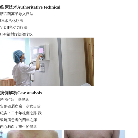
临床技术
Authoritative technical
脐穴药离子导入疗法
O3水活化疗法
V-DⅢ光动力疗法
H-N镭射疗法治疗仪
病例解析
Case analysis
跨“银”影，享健康
告别银屑病魔，少女自信
纪实：二十年祛癣之路 我
银屑病患者的四年之痒
内心独白：重生的健康