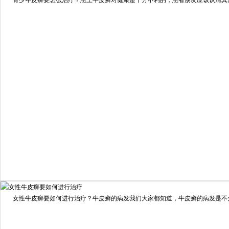
青少年皮癣要怎么治疗？患上牛皮癣对健康是十分不利的，患者朋友应该认清其危害
预约量
6821
疗效满意
98%
我要咨询
我要预约
女性牛皮癣要如何进行治疗？牛皮癣的病发我们大家都知道，牛皮癣的病发是不分男
擅长：
龙继冲 主治医师 专家介绍：毕业于南华大学临...
[详情]