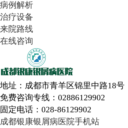
病例解析
治疗设备
我们只治银屑病，我们在成都坐诊
来院路线
在线咨询
308nm激光：银屑病治疗更高效
地址：成都市青羊区锦里中路18
免费咨询专线：02886129902
固定电话：028-86129902
走进成都：满足您的治愈需求
成都银康银屑病医院手机站