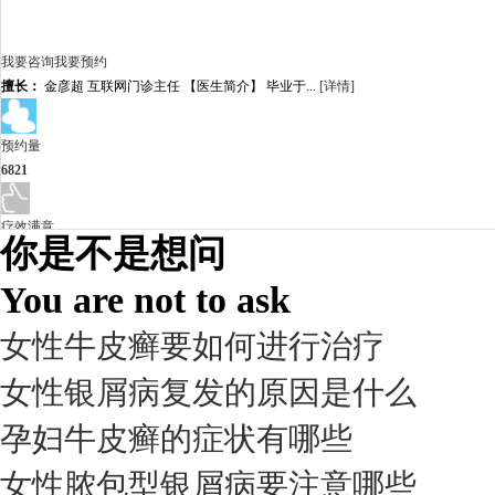
我要咨询
我要预约
擅长：
金彦超 互联网门诊主任 【医生简介】 毕业于...
[详情]
预约量
6821
疗效满意
你是不是想问
98%
You are not to ask
女性牛皮癣要如何进行治疗
女性银屑病复发的原因是什么
孕妇牛皮癣的症状有哪些
女性脓包型银屑病要注意哪些