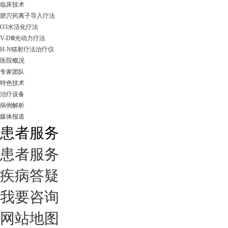
临床技术
脐穴药离子导入疗法
O3水活化疗法
V-DⅢ光动力疗法
H-N镭射疗法治疗仪
医院概况
专家团队
特色技术
治疗设备
病例解析
媒体报道
患者服务
患者服务
疾病答疑
我要咨询
网站地图