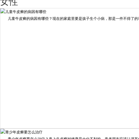
女性
擅长：
王艳琼 门诊主任 专家介绍：毕业于川北医学院...
[详情]
儿童牛皮癣的病因有哪些？现在的家庭里要是孩子生个小病，那是一件不得了的事情
预约量
6821
疗效满意
98%
我要咨询
我要预约
擅长：
住院部主任 【个人简介】 肖建华，成都银康银屑病...
[详情]