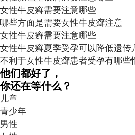
女性牛皮癣需要注意哪些
我要咨询
我要预约
擅长：
杨成平 互联网门诊主任【医生简介】 毕业于长江...
[详情]
哪些方面是需要女性牛皮癣注意
预约量
女性牛皮癣需要注意哪些
6821
女性牛皮癣夏季受孕可以降低遗传
疗效满意
不利于女性牛皮癣患者受孕有哪些
98%
他们都好了，
你还在等什么？
儿童
青少年
男性
我要咨询
我要预约