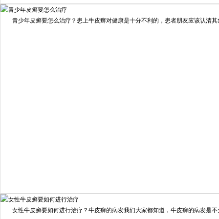
我要咨询
我要预约
擅长：
住院部主任 【个人简介】 肖建华，成都银康银屑病...
[详情]
青少年皮癣要怎么治疗？患上牛皮癣对健康是十分不利的，患者朋友应该认清其危害
预约量
6821
疗效满意
98%
我要咨询
我要预约
女性牛皮癣要如何进行治疗？牛皮癣的病发我们大家都知道，牛皮癣的病发是不分男
擅长：
龙继冲 主治医师 专家介绍：毕业于南华大学临...
[详情]