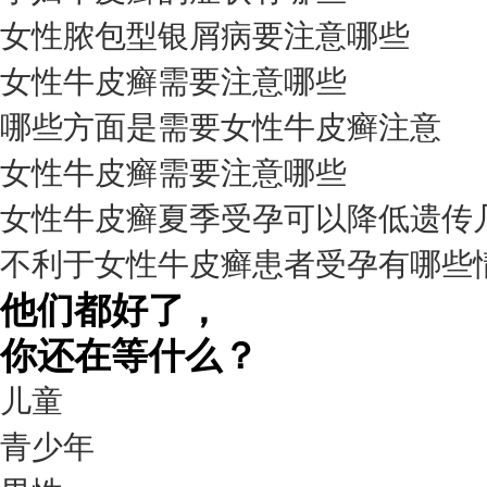
女性脓包型银屑病要注意哪些
女性牛皮癣需要注意哪些
我要咨询
我要预约
擅长：
杨成平 互联网门诊主任【医生简介】 毕业于长江...
[详情]
哪些方面是需要女性牛皮癣注意
预约量
女性牛皮癣需要注意哪些
6821
女性牛皮癣夏季受孕可以降低遗传
疗效满意
不利于女性牛皮癣患者受孕有哪些
98%
他们都好了，
你还在等什么？
儿童
青少年