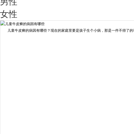
男性
我要咨询
我要预约
女性
擅长：
王艳琼 门诊主任 专家介绍：毕业于川北医学院...
[详情]
儿童牛皮癣的病因有哪些？现在的家庭里要是孩子生个小病，那是一件不得了的事情
预约量
6821
疗效满意
98%