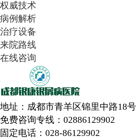
权威技术
病例解析
治疗设备
我们只治银屑病，我们在成都坐诊
来院路线
在线咨询
308nm激光：银屑病治疗更高效
地址：成都市青羊区锦里中路18
免费咨询专线：02886129902
固定电话：028-86129902
走进成都：满足您的治愈需求