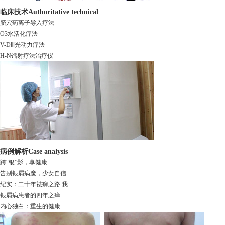
临床技术
Authoritative technical
脐穴药离子导入疗法
O3水活化疗法
V-DⅢ光动力疗法
H-N镭射疗法治疗仪
病例解析
Case analysis
跨“银”影，享健康
告别银屑病魔，少女自信
纪实：二十年祛癣之路 我
银屑病患者的四年之痒
内心独白：重生的健康