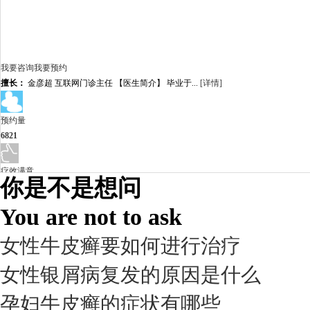
我要咨询
我要预约
擅长：
金彦超 互联网门诊主任 【医生简介】 毕业于...
[详情]
预约量
6821
疗效满意
你是不是想问
98%
You are not to ask
女性牛皮癣要如何进行治疗
女性银屑病复发的原因是什么
孕妇牛皮癣的症状有哪些