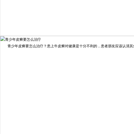
我要咨询
我要预约
擅长：
住院部主任 【个人简介】 肖建华，成都银康银屑病...
[详情]
青少年皮癣要怎么治疗？患上牛皮癣对健康是十分不利的，患者朋友应该认清其危害
预约量
6821
疗效满意
98%