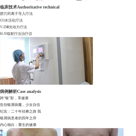
临床技术
Authoritative technical
脐穴药离子导入疗法
O3水活化疗法
V-DⅢ光动力疗法
H-N镭射疗法治疗仪
病例解析
Case analysis
跨“银”影，享健康
告别银屑病魔，少女自信
纪实：二十年祛癣之路 我
银屑病患者的四年之痒
内心独白：重生的健康