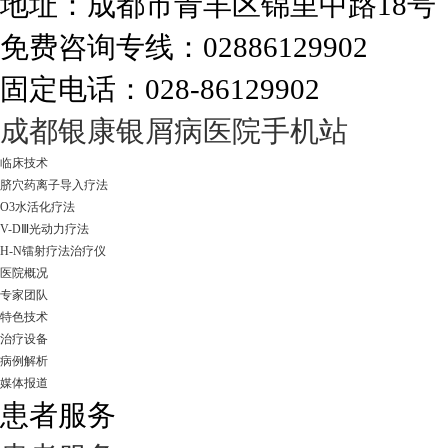
地址：成都市青羊区锦里中路18
免费咨询专线：02886129902
固定电话：028-86129902
走进成都：满足您的治愈需求
成都银康银屑病医院手机站
临床技术
脐穴药离子导入疗法
O3水活化疗法
V-DⅢ光动力疗法
H-N镭射疗法治疗仪
医院概况
专家团队
特色技术
治疗设备
病例解析
媒体报道
患者服务