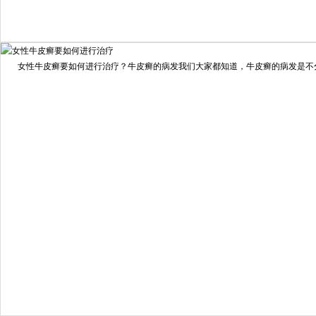
我要咨询
我要预约
女性牛皮癣要如何进行治疗？牛皮癣的病发我们大家都知道，牛皮癣的病发是不分男
擅长：
龙继冲 主治医师 专家介绍：毕业于南华大学临...
[详情]
预约量
6821
疗效满意
98%