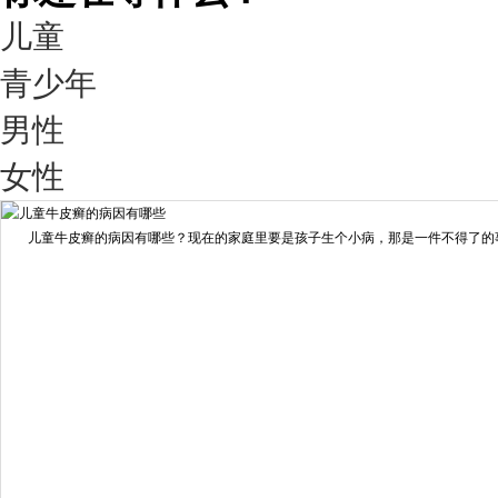
儿童
青少年
男性
我要咨询
我要预约
女性
擅长：
王艳琼 门诊主任 专家介绍：毕业于川北医学院...
[详情]
儿童牛皮癣的病因有哪些？现在的家庭里要是孩子生个小病，那是一件不得了的事情
预约量
6821
疗效满意
98%