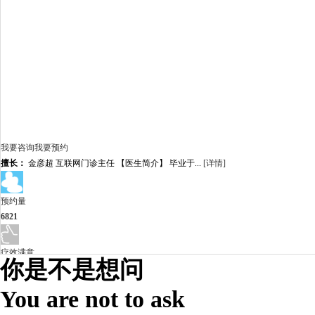
我要咨询
我要预约
擅长：
金彦超 互联网门诊主任 【医生简介】 毕业于...
[详情]
预约量
6821
疗效满意
你是不是想问
98%
You are not to ask