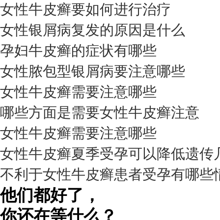
女性牛皮癣要如何进行治疗
女性银屑病复发的原因是什么
孕妇牛皮癣的症状有哪些
女性脓包型银屑病要注意哪些
女性牛皮癣需要注意哪些
我要咨询
我要预约
擅长：
杨成平 互联网门诊主任【医生简介】 毕业于长江...
[详情]
哪些方面是需要女性牛皮癣注意
预约量
女性牛皮癣需要注意哪些
6821
女性牛皮癣夏季受孕可以降低遗传
疗效满意
不利于女性牛皮癣患者受孕有哪些
98%
他们都好了，
你还在等什么？