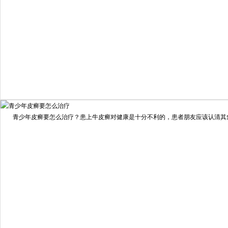
我要咨询
我要预约
擅长：
住院部主任 【个人简介】 肖建华，成都银康银屑病...
[详情]
青少年皮癣要怎么治疗？患上牛皮癣对健康是十分不利的，患者朋友应该认清其危害
预约量
6821
疗效满意
98%