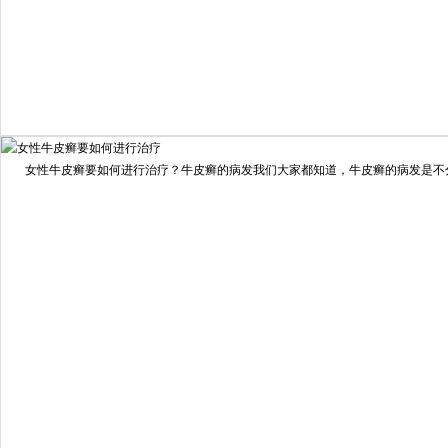
我要咨询
我要预约
女性牛皮癣要如何进行治疗？牛皮癣的病发我们大家都知道，牛皮癣的病发是不分男
擅长：
龙继冲 主治医师 专家介绍：毕业于南华大学临...
[详情]
预约量
6821
疗效满意
98%