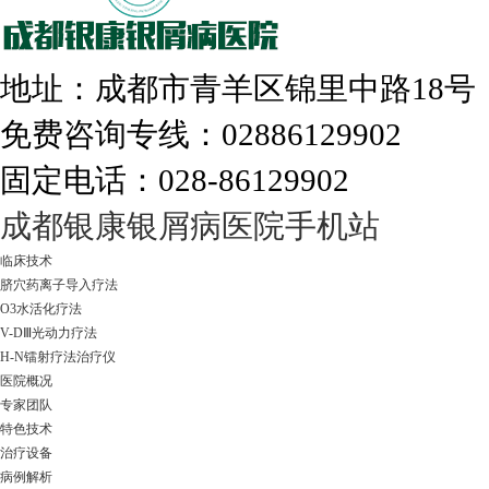
308nm激光：银屑病治疗更高效
地址：成都市青羊区锦里中路18
免费咨询专线：02886129902
固定电话：028-86129902
走进成都：满足您的治愈需求
成都银康银屑病医院手机站
临床技术
脐穴药离子导入疗法
O3水活化疗法
V-DⅢ光动力疗法
H-N镭射疗法治疗仪
医院概况
专家团队
特色技术
治疗设备
病例解析