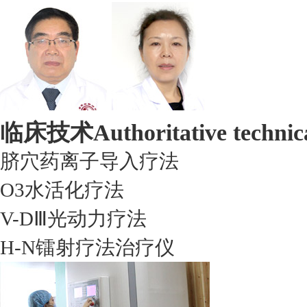
临床技术
Authoritative technic
脐穴药离子导入疗法
O3水活化疗法
V-DⅢ光动力疗法
H-N镭射疗法治疗仪