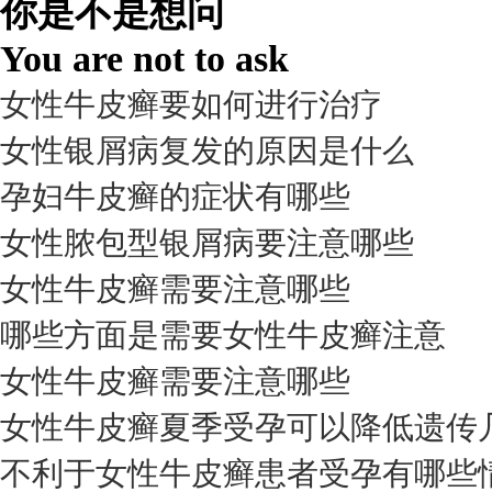
你是不是想问
98%
You are not to ask
女性牛皮癣要如何进行治疗
女性银屑病复发的原因是什么
孕妇牛皮癣的症状有哪些
女性脓包型银屑病要注意哪些
女性牛皮癣需要注意哪些
我要咨询
我要预约
擅长：
杨成平 互联网门诊主任【医生简介】 毕业于长江...
[详情]
哪些方面是需要女性牛皮癣注意
预约量
女性牛皮癣需要注意哪些
6821
女性牛皮癣夏季受孕可以降低遗传
疗效满意
不利于女性牛皮癣患者受孕有哪些
98%