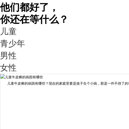
他们都好了，
你还在等什么？
儿童
青少年
男性
我要咨询
我要预约
女性
擅长：
王艳琼 门诊主任 专家介绍：毕业于川北医学院...
[详情]
儿童牛皮癣的病因有哪些？现在的家庭里要是孩子生个小病，那是一件不得了的事情
预约量
6821
疗效满意
98%