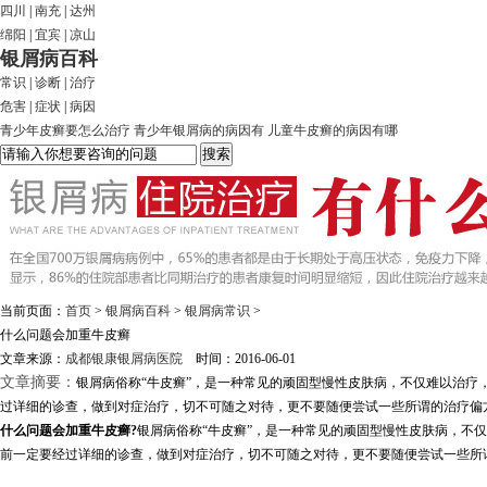
四川
|
南充
|
达州
绵阳
|
宜宾
|
凉山
银屑病百科
常识
|
诊断
|
治疗
危害
|
症状
|
病因
青少年皮癣要怎么治疗
青少年银屑病的病因有
儿童牛皮癣的病因有哪
当前页面：
首页
>
银屑病百科
>
银屑病常识
>
什么问题会加重牛皮癣
文章来源：
成都银康银屑病医院
时间：2016-06-01
文章摘要：
银屑病俗称“牛皮癣”，是一种常见的顽固型慢性皮肤病，不仅难以治
过详细的诊查，做到对症治疗，切不可随之对待，更不要随便尝试一些所谓的治疗偏方
什么问题会加重牛皮癣?
银屑病俗称“牛皮癣”，是一种常见的顽固型慢性皮肤病，不
前一定要经过详细的诊查，做到对症治疗，切不可随之对待，更不要随便尝试一些所