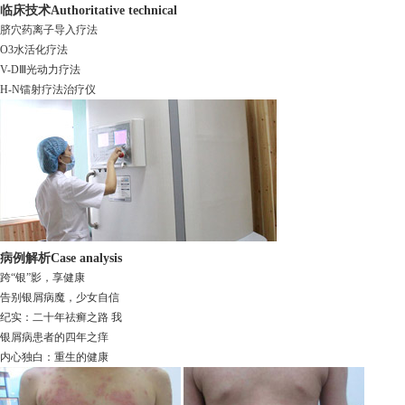
临床技术
Authoritative technical
脐穴药离子导入疗法
O3水活化疗法
V-DⅢ光动力疗法
H-N镭射疗法治疗仪
病例解析
Case analysis
跨“银”影，享健康
告别银屑病魔，少女自信
纪实：二十年祛癣之路 我
银屑病患者的四年之痒
内心独白：重生的健康