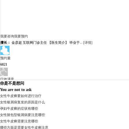
我要咨询
我要预约
擅长：
金彦超 互联网门诊主任 【医生简介】 毕业于...
[详情]
预约量
6821
疗效满意
你是不是想问
98%
You are not to ask
女性牛皮癣要如何进行治疗
女性银屑病复发的原因是什么
孕妇牛皮癣的症状有哪些
女性脓包型银屑病要注意哪些
女性牛皮癣需要注意哪些
哪些方面是需要女性牛皮癣注意