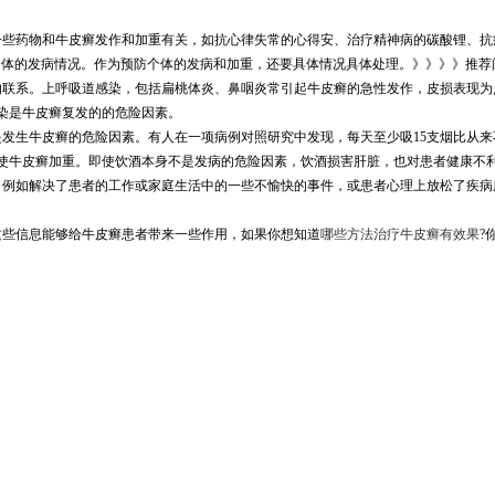
一些药物和牛皮癣发作和加重有关，如抗心律失常的心得安、治疗精神病的碳酸锂、抗
个体的发病情况。作为预防个体的发病和加重，还要具体情况具体处理。》》》》推荐
的联系。上呼吸道感染，包括扁桃体炎、鼻咽炎常引起牛皮癣的急性发作，皮损表现为
染是牛皮癣复发的的危险因素。
是发生牛皮癣的危险因素。有人在一项病例对照研究中发现，每天至少吸15支烟比从
使牛皮癣加重。即使饮酒本身不是发病的危险因素，饮酒损害肝脏，也对患者健康不
，例如解决了患者的工作或家庭生活中的一些不愉快的事件，或患者心理上放松了疾病
这些信息能够给牛皮癣患者带来一些作用，如果你想知道
哪些方法治疗牛皮癣有效果
?