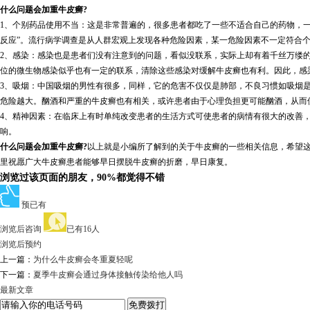
什么问题会加重牛皮癣?
1、个别药品使用不当：这是非常普遍的，很多患者都吃了一些不适合自己的药物，
反应”。流行病学调查是从人群宏观上发现各种危险因素，某一危险因素不一定符合
2、感染：感染也是患者们没有注意到的问题，看似没联系，实际上却有着千丝万缕
位的微生物感染似乎也有一定的联系，清除这些感染对缓解牛皮癣也有利。因此，感
3、吸烟：中国吸烟的男性有很多，同样，它的危害不仅仅是肺部，不良习惯如吸烟
危险越大。酗酒和严重的牛皮癣也有相关，或许患者由于心理负担更可能酗酒，从而
4、精神因素：在临床上有时单纯改变患者的生活方式可使患者的病情有很大的改善
响。
什么问题会加重牛皮癣?
以上就是小编所了解到的关于牛皮癣的一些相关信息，希望
里祝愿广大牛皮癣患者能够早日摆脱牛皮癣的折磨，早日康复。
浏览过该页面的朋友，90%都觉得不错
预已有
浏览后咨询
已有16人
浏览后预约
上一篇：
为什么牛皮癣会冬重夏轻呢
下一篇：
夏季牛皮癣会通过身体接触传染给他人吗
最新文章