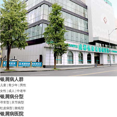
银屑病人群
儿童
|
青少年
|
男性
女性
|
成人
|
中老年
银屑病分型
寻常型
|
关节病型
红皮病型
|
脓疱型
银屑病医院