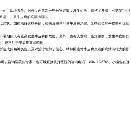
疟药、四环素等。另外，患者对一些药物过敏，发生药疹，损伤了皮肤，可诱发“同形
阅读：
儿童牛皮癣的病因有哪些
点滴状。如能治好这些炎症，摘除扁桃体可使牛皮癣消退。某些部位的牛皮癣和该部
来不吸烟的人有较高发生牛皮癣的危险。另外，也有人发现，吸烟越多，发生牛皮癣的
利，也不利于患者用某些药物。
所造成的精神负担以及对治疗增加了信心。精神因素对牛皮癣患者的病情有很大的影
你可以咨询医院的专家，也可以直接拨打医院的咨询电话：400-112-6766。小编也在这