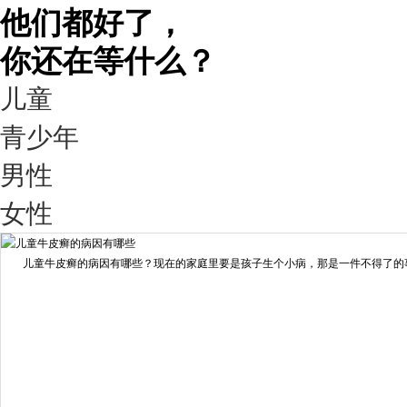
他们都好了，
你还在等什么？
儿童
青少年
男性
我要咨询
我要预约
女性
擅长：
王艳琼 门诊主任 专家介绍：毕业于川北医学院...
[详情]
儿童牛皮癣的病因有哪些？现在的家庭里要是孩子生个小病，那是一件不得了的事情
预约量
6821
疗效满意
98%