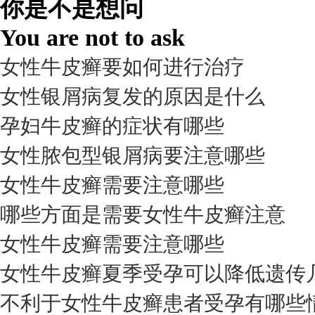
你是不是想问
98%
You are not to ask
女性牛皮癣要如何进行治疗
女性银屑病复发的原因是什么
孕妇牛皮癣的症状有哪些
女性脓包型银屑病要注意哪些
女性牛皮癣需要注意哪些
我要咨询
我要预约
擅长：
杨成平 互联网门诊主任【医生简介】 毕业于长江...
[详情]
哪些方面是需要女性牛皮癣注意
预约量
女性牛皮癣需要注意哪些
6821
女性牛皮癣夏季受孕可以降低遗传
疗效满意
不利于女性牛皮癣患者受孕有哪些
98%