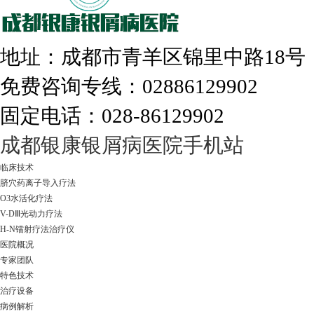
308nm激光：银屑病治疗更高效
地址：成都市青羊区锦里中路18
免费咨询专线：02886129902
固定电话：028-86129902
走进成都：满足您的治愈需求
成都银康银屑病医院手机站
临床技术
脐穴药离子导入疗法
O3水活化疗法
V-DⅢ光动力疗法
H-N镭射疗法治疗仪
医院概况
专家团队
特色技术
治疗设备
病例解析