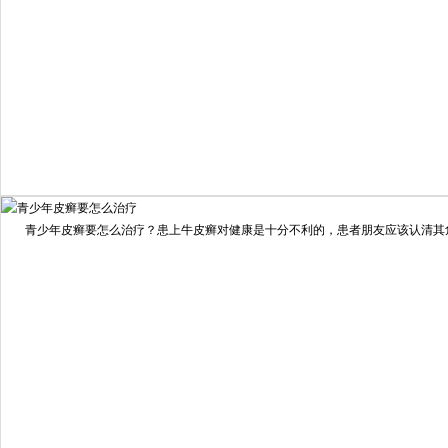
我要咨询
我要预约
擅长：
住院部主任 【个人简介】 肖建华，成都银康银屑病...
[详情]
青少年皮癣要怎么治疗？患上牛皮癣对健康是十分不利的，患者朋友应该认清其危害
预约量
6821
疗效满意
98%