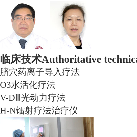
临床技术
Authoritative technic
脐穴药离子导入疗法
O3水活化疗法
V-DⅢ光动力疗法
H-N镭射疗法治疗仪