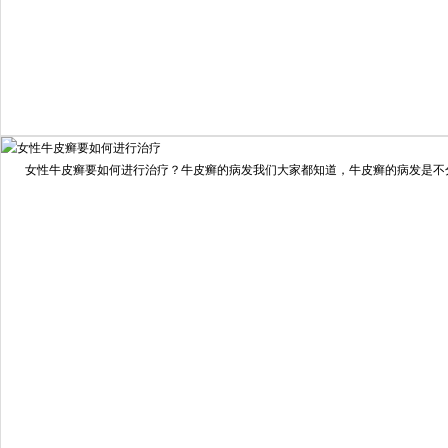
我要咨询
我要预约
女性牛皮癣要如何进行治疗？牛皮癣的病发我们大家都知道，牛皮癣的病发是不分男
擅长：
龙继冲 主治医师 专家介绍：毕业于南华大学临...
[详情]
预约量
6821
疗效满意
98%