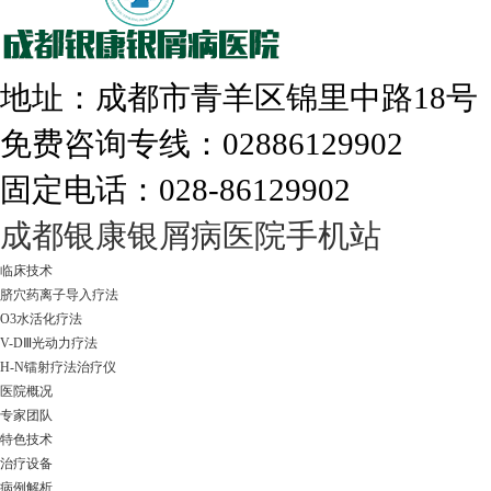
308nm激光：银屑病治疗更高效
地址：成都市青羊区锦里中路18
免费咨询专线：02886129902
固定电话：028-86129902
走进成都：满足您的治愈需求
成都银康银屑病医院手机站
临床技术
脐穴药离子导入疗法
O3水活化疗法
V-DⅢ光动力疗法
H-N镭射疗法治疗仪
医院概况
专家团队
特色技术
治疗设备
病例解析