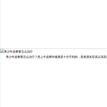
我要咨询
我要预约
擅长：
住院部主任 【个人简介】 肖建华，成都银康银屑病...
[详情]
青少年皮癣要怎么治疗？患上牛皮癣对健康是十分不利的，患者朋友应该认清其危害
预约量
6821
疗效满意
98%