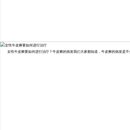
我要咨询
我要预约
女性牛皮癣要如何进行治疗？牛皮癣的病发我们大家都知道，牛皮癣的病发是不分男
擅长：
龙继冲 主治医师 专家介绍：毕业于南华大学临...
[详情]
预约量
6821
疗效满意
98%