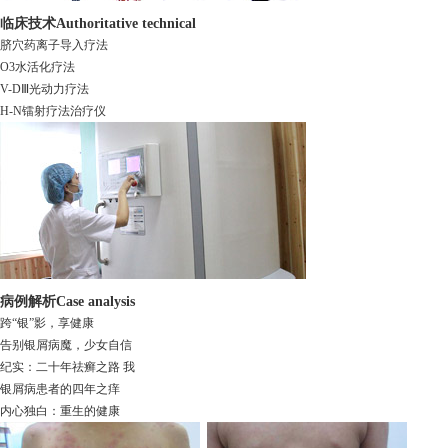
临床技术
Authoritative technical
脐穴药离子导入疗法
O3水活化疗法
V-DⅢ光动力疗法
H-N镭射疗法治疗仪
病例解析
Case analysis
跨“银”影，享健康
告别银屑病魔，少女自信
纪实：二十年祛癣之路 我
银屑病患者的四年之痒
内心独白：重生的健康