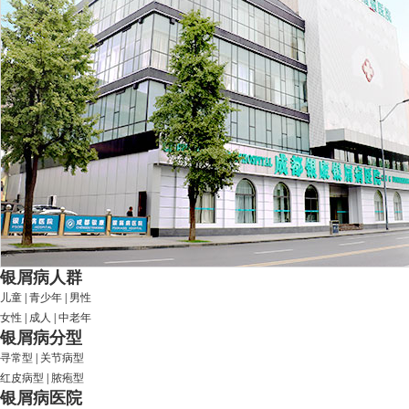
银屑病人群
儿童
|
青少年
|
男性
女性
|
成人
|
中老年
银屑病分型
寻常型
|
关节病型
红皮病型
|
脓疱型
银屑病医院