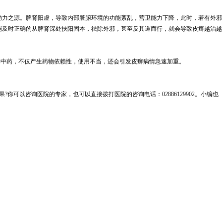
动力之源。脾肾阳虚，导致内部脏腑环境的功能紊乱，营卫能力下降，此时，若有外邪
能及时正确的从脾肾深处扶阳固本，祛除外邪，甚至反其道而行，就会导致皮癣越治越
类中药，不仅产生药物依赖性，使用不当，还会引发皮癣病情急速加重。
果
?你可以咨询医院的专家，也可以直接拨打医院的咨询电话：02886129902。小编也