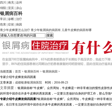
四川
|
南充
|
达州
绵阳
|
宜宾
|
凉山
银屑病百科
常识
|
诊断
|
治疗
危害
|
症状
|
病因
青少年皮癣要怎么治疗
青少年银屑病的病因有
儿童牛皮癣的病因有哪
当前页面：
首页
>
银屑病百科
>
银屑病病因
>
专家介绍牛皮癣发病四因素
文章来源：
成都银康银屑病医院
时间：2016-09-23
文章摘要：
银屑病俗称“牛皮癣”。众所周知，牛皮癣是一种非常难治的慢性皮肤
的环境中就存在许多牛皮癣的诱发因素，一定要注意做好自身的护理工作，那么导致牛
专家介绍牛皮癣发病四因素?
银屑病俗称“牛皮癣”。众所周知，牛皮癣是一种非常难
的，在日常生活的环境中就存在许多牛皮癣的诱发因素，一定要注意做好自身的护理