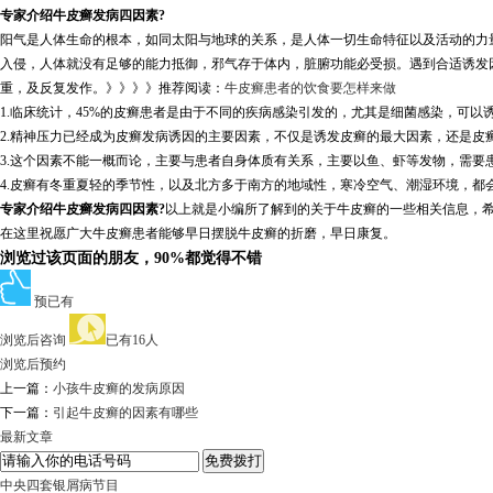
专家介绍牛皮癣发病四因素?
阳气是人体生命的根本，如同太阳与地球的关系，是人体一切生命特征以及活动的力
入侵，人体就没有足够的能力抵御，邪气存于体内，脏腑功能必受损。遇到合适诱发
重，及反复发作。》》》》推荐阅读：
牛皮癣患者的饮食要怎样来做
1.临床统计，45%的皮癣患者是由于不同的疾病感染引发的，尤其是细菌感染，可以
2.精神压力已经成为皮癣发病诱因的主要因素，不仅是诱发皮癣的最大因素，还是
3.这个因素不能一概而论，主要与患者自身体质有关系，主要以鱼、虾等发物，需要
4.皮癣有冬重夏轻的季节性，以及北方多于南方的地域性，寒冷空气、潮湿环境，都
专家介绍牛皮癣发病四因素?
以上就是小编所了解到的关于牛皮癣的一些相关信息，
在这里祝愿广大牛皮癣患者能够早日摆脱牛皮癣的折磨，早日康复。
浏览过该页面的朋友，90%都觉得不错
预已有
浏览后咨询
已有16人
浏览后预约
上一篇：
小孩牛皮癣的发病原因
下一篇：
引起牛皮癣的因素有哪些
最新文章
中央四套银屑病节目