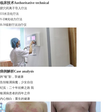
临床技术
Authoritative technical
脐穴药离子导入疗法
O3水活化疗法
V-DⅢ光动力疗法
H-N镭射疗法治疗仪
病例解析
Case analysis
跨“银”影，享健康
告别银屑病魔，少女自信
纪实：二十年祛癣之路 我
银屑病患者的四年之痒
内心独白：重生的健康