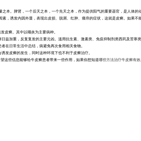
量之本。脾肾，一个后天之本，一个先天之本，作为提供阳气的重要器官，是人体的
因素，诱发内因外显，表现出皮损、脱屑、红肿、瘙痒的症状，这就是皮癣。如果不
诱发皮癣。其中以咽炎为主要病种。
皮癣日益加重，反复复发的主要元凶。滥用抗生素、激素类、免疫抑制剂类西药及苦寒
患者在日常生活中总结，病避免再次食用相关食物。
会诱发皮癣的发生，同时这种环境下也不利于皮癣治疗。
希望这些信息能够给牛皮癣患者带来一些作用，如果你想知道
哪些方法治疗牛皮癣有效