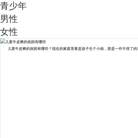
青少年
男性
我要咨询
我要预约
女性
擅长：
王艳琼 门诊主任 专家介绍：毕业于川北医学院...
[详情]
儿童牛皮癣的病因有哪些？现在的家庭里要是孩子生个小病，那是一件不得了的事情
预约量
6821
疗效满意
98%