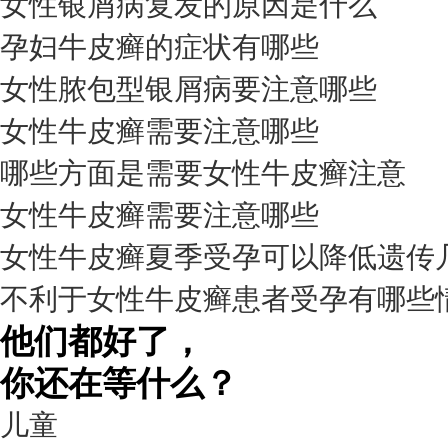
女性银屑病复发的原因是什么
孕妇牛皮癣的症状有哪些
女性脓包型银屑病要注意哪些
女性牛皮癣需要注意哪些
我要咨询
我要预约
擅长：
杨成平 互联网门诊主任【医生简介】 毕业于长江...
[详情]
哪些方面是需要女性牛皮癣注意
预约量
女性牛皮癣需要注意哪些
6821
女性牛皮癣夏季受孕可以降低遗传
疗效满意
不利于女性牛皮癣患者受孕有哪些
98%
他们都好了，
你还在等什么？
儿童