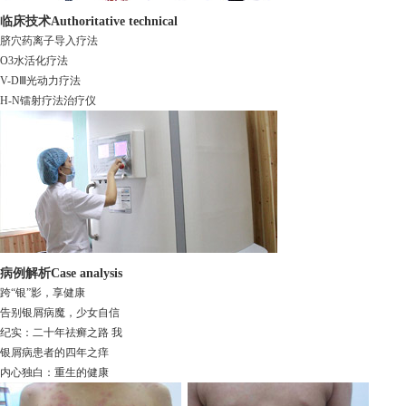
临床技术
Authoritative technical
脐穴药离子导入疗法
O3水活化疗法
V-DⅢ光动力疗法
H-N镭射疗法治疗仪
病例解析
Case analysis
跨“银”影，享健康
告别银屑病魔，少女自信
纪实：二十年祛癣之路 我
银屑病患者的四年之痒
内心独白：重生的健康