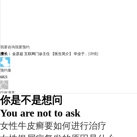
我要咨询
我要预约
擅长：
金彦超 互联网门诊主任 【医生简介】 毕业于...
[详情]
预约量
6821
疗效满意
你是不是想问
98%
You are not to ask
女性牛皮癣要如何进行治疗