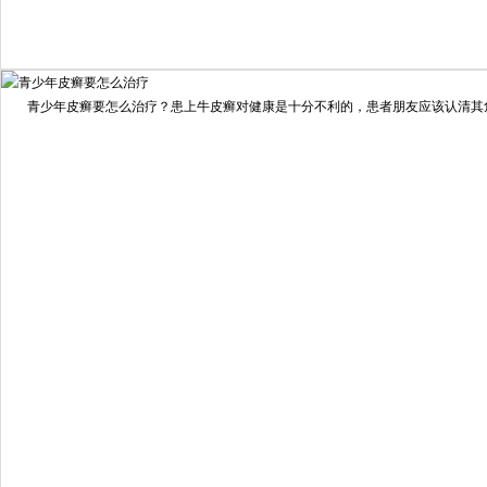
我要咨询
我要预约
擅长：
住院部主任 【个人简介】 肖建华，成都银康银屑病...
[详情]
青少年皮癣要怎么治疗？患上牛皮癣对健康是十分不利的，患者朋友应该认清其危害
预约量
6821
疗效满意
98%