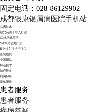
固定电话：028-86129902
走进成都：满足您的治愈需求
成都银康银屑病医院手机站
临床技术
脐穴药离子导入疗法
O3水活化疗法
V-DⅢ光动力疗法
H-N镭射疗法治疗仪
医院概况
专家团队
特色技术
治疗设备
病例解析
媒体报道
患者服务
患者服务
疾病答疑