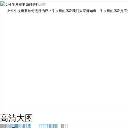
我要咨询
我要预约
女性牛皮癣要如何进行治疗？牛皮癣的病发我们大家都知道，牛皮癣的病发是不分男
擅长：
龙继冲 主治医师 专家介绍：毕业于南华大学临...
[详情]
预约量
6821
疗效满意
98%
高清大图