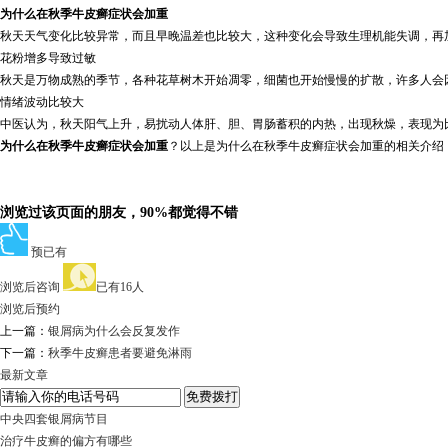
为什么在秋季牛皮癣症状会加重
秋天天气变化比较异常，而且早晚温差也比较大，这种变化会导致生理机能失调，再
花粉增多导致过敏
秋天是万物成熟的季节，各种花草树木开始凋零，细菌也开始慢慢的扩散，许多人会
情绪波动比较大
中医认为，秋天阳气上升，易扰动人体肝、胆、胃肠蓄积的内热，出现秋燥，表现为
为什么在秋季牛皮癣症状会加重
？以上是为什么在秋季牛皮癣症状会加重的相关介绍
浏览过该页面的朋友，90%都觉得不错
预已有
浏览后咨询
已有16人
浏览后预约
上一篇：
银屑病为什么会反复发作
下一篇：
秋季牛皮癣患者要避免淋雨
最新文章
中央四套银屑病节目
治疗牛皮癣的偏方有哪些