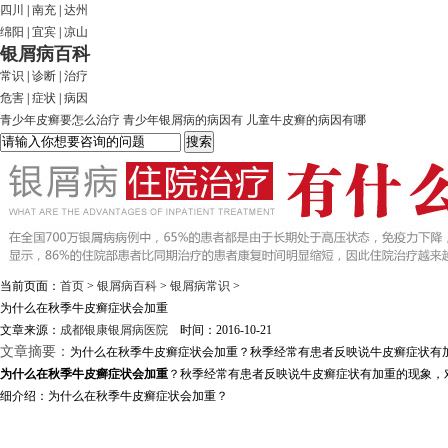
四川
|
南充
|
达州
绵阳
|
宜宾
|
凉山
银屑病百科
常识
|
诊断
|
治疗
危害
|
症状
|
病因
青少年皮癣要怎么治疗
青少年银屑病的病因有
儿童牛皮癣的病因有哪
当前页面：
首页
>
银屑病百科
>
银屑病常识
>
为什么在秋季牛皮癣症状会加重
文章来源：
成都银康银屑病医院
时间：2016-10-21
文章摘要：
为什么在秋季牛皮癣症状会加重？秋季经常有患者反映说牛皮癣症状有加
为什么在秋季牛皮癣症状会加重
？秋季经常有患者反映说牛皮癣症状有加重的现象，
细介绍：为什么在秋季牛皮癣症状会加重？