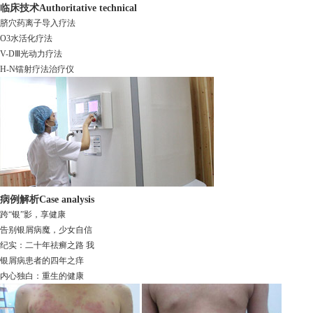
临床技术
Authoritative technical
脐穴药离子导入疗法
O3水活化疗法
V-DⅢ光动力疗法
H-N镭射疗法治疗仪
病例解析
Case analysis
跨“银”影，享健康
告别银屑病魔，少女自信
纪实：二十年祛癣之路 我
银屑病患者的四年之痒
内心独白：重生的健康