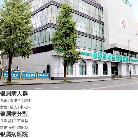
银屑病人群
儿童
|
青少年
|
男性
女性
|
成人
|
中老年
银屑病分型
寻常型
|
关节病型
红皮病型
|
脓疱型
银屑病医院