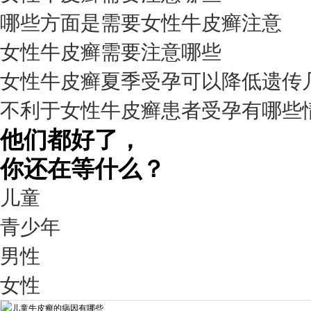
擅长：
杨成平 互联网门诊主任【医生简介】 毕业于长江...
[详情]
哪些方面是需要女性牛皮癣注意
预约量
女性牛皮癣需要注意哪些
6821
女性牛皮癣夏季受孕可以降低遗传
疗效满意
不利于女性牛皮癣患者受孕有哪些
98%
他们都好了，
你还在等什么？
儿童
青少年
男性
我要咨询
我要预约
女性
擅长：
王艳琼 门诊主任 专家介绍：毕业于川北医学院...
[详情]