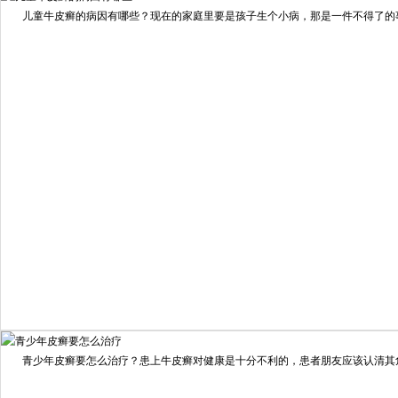
儿童牛皮癣的病因有哪些？现在的家庭里要是孩子生个小病，那是一件不得了的事情
预约量
6821
疗效满意
98%
我要咨询
我要预约
擅长：
住院部主任 【个人简介】 肖建华，成都银康银屑病...
[详情]
青少年皮癣要怎么治疗？患上牛皮癣对健康是十分不利的，患者朋友应该认清其危害
预约量