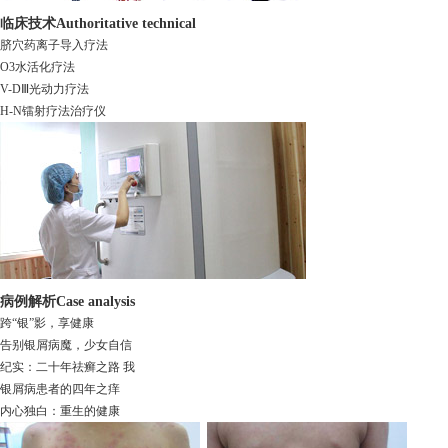
临床技术
Authoritative technical
脐穴药离子导入疗法
O3水活化疗法
V-DⅢ光动力疗法
H-N镭射疗法治疗仪
病例解析
Case analysis
跨“银”影，享健康
告别银屑病魔，少女自信
纪实：二十年祛癣之路 我
银屑病患者的四年之痒
内心独白：重生的健康