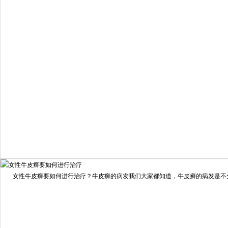
6821
疗效满意
98%
我要咨询
我要预约
女性牛皮癣要如何进行治疗？牛皮癣的病发我们大家都知道，牛皮癣的病发是不分男
擅长：
龙继冲 主治医师 专家介绍：毕业于南华大学临...
[详情]
预约量
6821