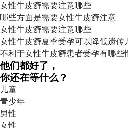
女性牛皮癣需要注意哪些
我要咨询
我要预约
擅长：
杨成平 互联网门诊主任【医生简介】 毕业于长江...
[详情]
哪些方面是需要女性牛皮癣注意
预约量
女性牛皮癣需要注意哪些
6821
女性牛皮癣夏季受孕可以降低遗传
疗效满意
不利于女性牛皮癣患者受孕有哪些
98%
他们都好了，
你还在等什么？
儿童
青少年
男性
我要咨询
我要预约
女性