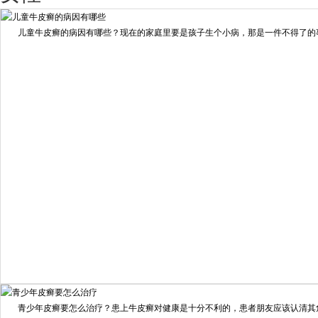
擅长：
王艳琼 门诊主任 专家介绍：毕业于川北医学院...
[详情]
儿童牛皮癣的病因有哪些？现在的家庭里要是孩子生个小病，那是一件不得了的事情
预约量
6821
疗效满意
98%
我要咨询
我要预约
擅长：
住院部主任 【个人简介】 肖建华，成都银康银屑病...
[详情]
青少年皮癣要怎么治疗？患上牛皮癣对健康是十分不利的，患者朋友应该认清其危害