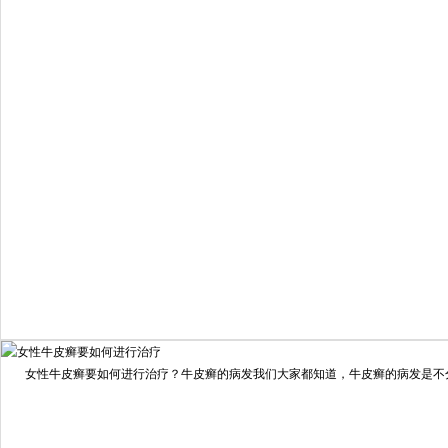
预约量
6821
疗效满意
98%
我要咨询
我要预约
女性牛皮癣要如何进行治疗？牛皮癣的病发我们大家都知道，牛皮癣的病发是不分男
擅长：
龙继冲 主治医师 专家介绍：毕业于南华大学临...
[详情]
预约量