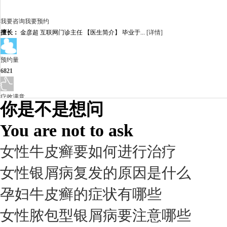
我要咨询
我要预约
擅长：
金彦超 互联网门诊主任 【医生简介】 毕业于...
[详情]
预约量
6821
疗效满意
你是不是想问
98%
You are not to ask
女性牛皮癣要如何进行治疗
女性银屑病复发的原因是什么
孕妇牛皮癣的症状有哪些
女性脓包型银屑病要注意哪些