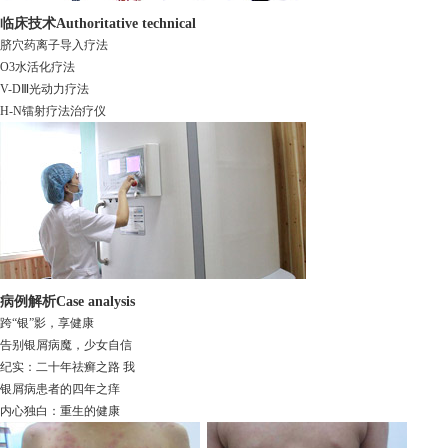
临床技术
Authoritative technical
脐穴药离子导入疗法
O3水活化疗法
V-DⅢ光动力疗法
H-N镭射疗法治疗仪
病例解析
Case analysis
跨“银”影，享健康
告别银屑病魔，少女自信
纪实：二十年祛癣之路 我
银屑病患者的四年之痒
内心独白：重生的健康