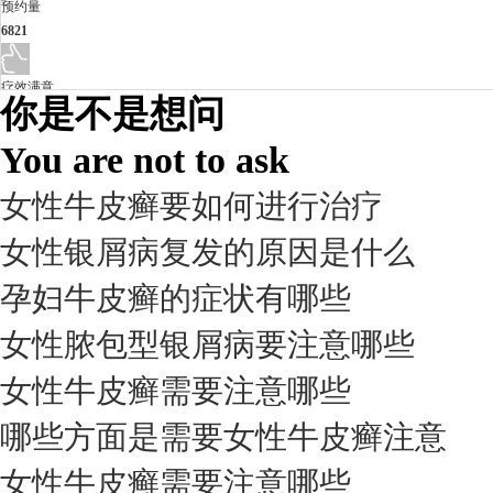
预约量
6821
疗效满意
你是不是想问
98%
You are not to ask
女性牛皮癣要如何进行治疗
女性银屑病复发的原因是什么
孕妇牛皮癣的症状有哪些
女性脓包型银屑病要注意哪些
女性牛皮癣需要注意哪些
我要咨询
我要预约
擅长：
杨成平 互联网门诊主任【医生简介】 毕业于长江...
[详情]
哪些方面是需要女性牛皮癣注意
预约量
女性牛皮癣需要注意哪些
6821