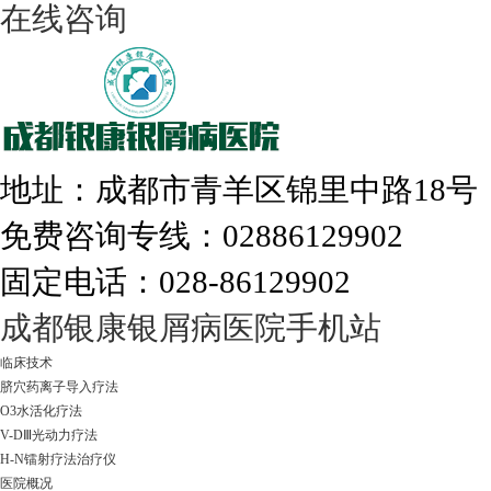
在线咨询
308nm激光：银屑病治疗更高效
地址：成都市青羊区锦里中路18
免费咨询专线：02886129902
固定电话：028-86129902
走进成都：满足您的治愈需求
成都银康银屑病医院手机站
临床技术
脐穴药离子导入疗法
O3水活化疗法
V-DⅢ光动力疗法
H-N镭射疗法治疗仪
医院概况