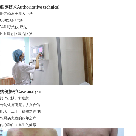
临床技术
Authoritative technical
脐穴药离子导入疗法
O3水活化疗法
V-DⅢ光动力疗法
H-N镭射疗法治疗仪
病例解析
Case analysis
跨“银”影，享健康
告别银屑病魔，少女自信
纪实：二十年祛癣之路 我
银屑病患者的四年之痒
内心独白：重生的健康