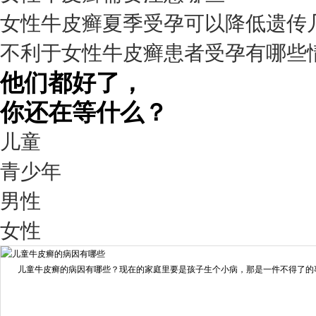
女性牛皮癣夏季受孕可以降低遗传
疗效满意
不利于女性牛皮癣患者受孕有哪些
98%
他们都好了，
你还在等什么？
儿童
青少年
男性
我要咨询
我要预约
女性
擅长：
王艳琼 门诊主任 专家介绍：毕业于川北医学院...
[详情]
儿童牛皮癣的病因有哪些？现在的家庭里要是孩子生个小病，那是一件不得了的事情
预约量
6821