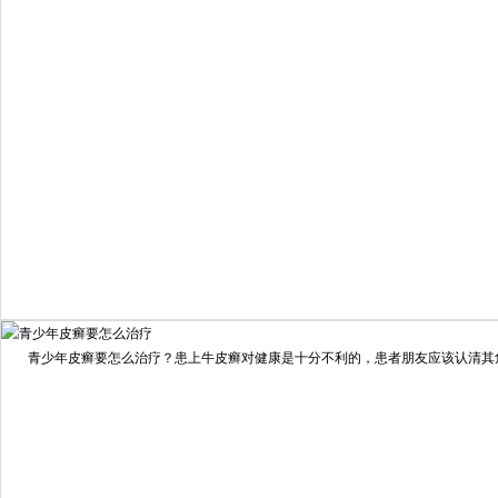
疗效满意
98%
我要咨询
我要预约
擅长：
住院部主任 【个人简介】 肖建华，成都银康银屑病...
[详情]
青少年皮癣要怎么治疗？患上牛皮癣对健康是十分不利的，患者朋友应该认清其危害
预约量
6821
疗效满意