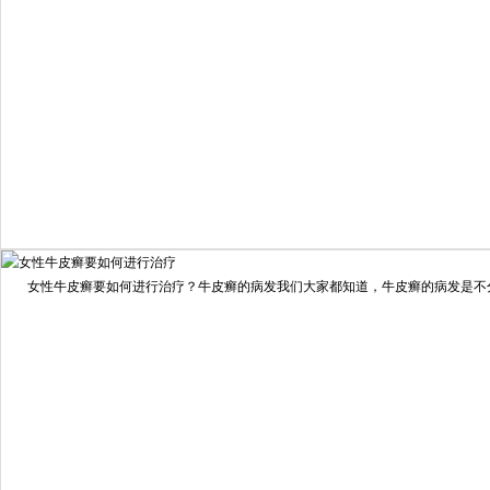
98%
我要咨询
我要预约
女性牛皮癣要如何进行治疗？牛皮癣的病发我们大家都知道，牛皮癣的病发是不分男
擅长：
龙继冲 主治医师 专家介绍：毕业于南华大学临...
[详情]
预约量
6821
疗效满意
98%