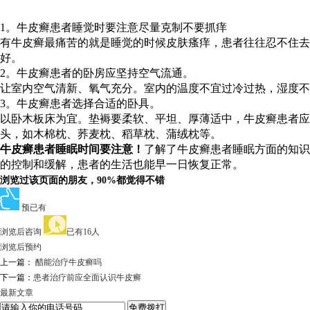
1。牛皮癣患者睡觉时要注意尽量克制不要抓痒
有牛皮癣最痛苦的就是睡觉的时候皮肤瘙痒，患者往往忍不住
好。
2。牛皮癣患者的卧房应坚持空气流通。
让室内空气清新、氧气充分。室内的温度不宜过冷过热，湿度不
3。牛皮癣患者选择合适的卧具。
以卧木板床为宜。垫褥要柔软、平坦、厚薄适中，牛皮癣患者
头，如木棉枕、荞麦枕、稻草枕、蒲绒枕等。
牛皮癣患者睡眠时间要注意！
了解了牛皮癣患者睡眠方面的知识
的控制和缓解，患者的生活也能早一日恢复正常。
浏览过该页面的朋友，90%都觉得不错
预已有
浏览后咨询
已有16人
浏览后预约
上一篇：
醋能治疗牛皮癣吗
下一篇：
患者治疗前应全面认识牛皮癣
最新文章