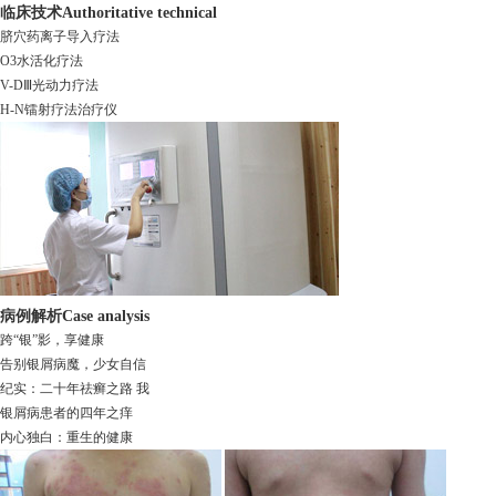
临床技术
Authoritative technical
脐穴药离子导入疗法
O3水活化疗法
V-DⅢ光动力疗法
H-N镭射疗法治疗仪
病例解析
Case analysis
跨“银”影，享健康
告别银屑病魔，少女自信
纪实：二十年祛癣之路 我
银屑病患者的四年之痒
内心独白：重生的健康