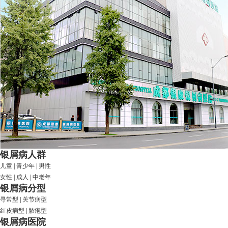
银屑病人群
儿童
|
青少年
|
男性
女性
|
成人
|
中老年
银屑病分型
寻常型
|
关节病型
红皮病型
|
脓疱型
银屑病医院