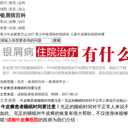
四川
|
南充
|
达州
绵阳
|
宜宾
|
凉山
银屑病百科
常识
|
诊断
|
治疗
危害
|
症状
|
病因
青少年皮癣要怎么治疗
青少年银屑病的病因有
儿童牛皮癣的病因有哪
当前页面：
首页
>
银屑病百科
>
银屑病常识
>
牛皮癣患者睡眠时间要注意
文章来源：
成都银康银屑病医院
时间：2017-06-13
文章摘要：
牛皮癣患者睡眠时间要注意！充足的睡眠时间对于正常人来说不仅能让一
牛皮癣患者睡眠时间要注意！
充足的睡眠时间对于正常人来说
如此。充足的睡眠对牛皮癣的恢复有很大帮助，不仅使身体能
呢?
成都牛皮癣医院
的医师为我们介绍：