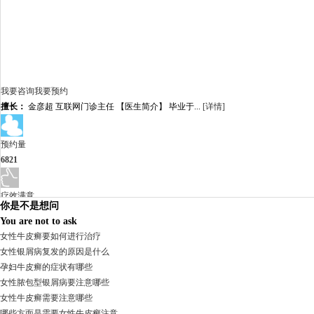
我要咨询
我要预约
擅长：
金彦超 互联网门诊主任 【医生简介】 毕业于...
[详情]
预约量
6821
疗效满意
你是不是想问
98%
You are not to ask
女性牛皮癣要如何进行治疗
女性银屑病复发的原因是什么
孕妇牛皮癣的症状有哪些
女性脓包型银屑病要注意哪些
女性牛皮癣需要注意哪些
哪些方面是需要女性牛皮癣注意