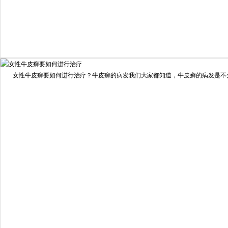
我要咨询
我要预约
女性牛皮癣要如何进行治疗？牛皮癣的病发我们大家都知道，牛皮癣的病发是不分男
擅长：
龙继冲 主治医师 专家介绍：毕业于南华大学临...
[详情]
预约量
6821
疗效满意
98%