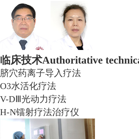
临床技术
Authoritative technic
脐穴药离子导入疗法
O3水活化疗法
V-DⅢ光动力疗法
H-N镭射疗法治疗仪