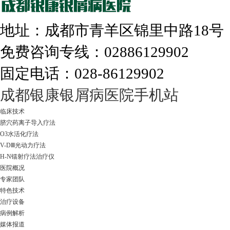
地址：成都市青羊区锦里中路18
免费咨询专线：02886129902
固定电话：028-86129902
走进成都：满足您的治愈需求
成都银康银屑病医院手机站
临床技术
脐穴药离子导入疗法
O3水活化疗法
V-DⅢ光动力疗法
H-N镭射疗法治疗仪
医院概况
专家团队
特色技术
治疗设备
病例解析
媒体报道