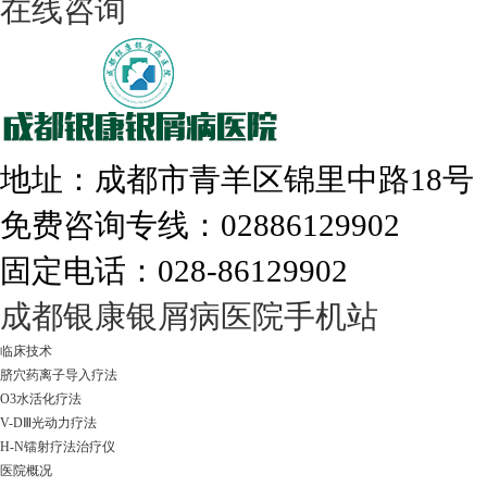
在线咨询
308nm激光：银屑病治疗更高效
地址：成都市青羊区锦里中路18
免费咨询专线：02886129902
固定电话：028-86129902
走进成都：满足您的治愈需求
成都银康银屑病医院手机站
临床技术
脐穴药离子导入疗法
O3水活化疗法
V-DⅢ光动力疗法
H-N镭射疗法治疗仪
医院概况