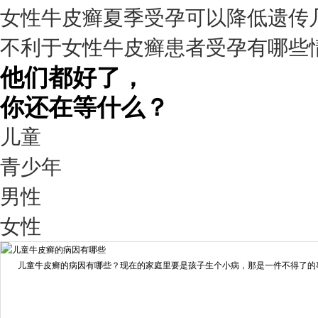
女性牛皮癣夏季受孕可以降低遗传
疗效满意
不利于女性牛皮癣患者受孕有哪些
98%
他们都好了，
你还在等什么？
儿童
青少年
男性
我要咨询
我要预约
女性
擅长：
王艳琼 门诊主任 专家介绍：毕业于川北医学院...
[详情]
儿童牛皮癣的病因有哪些？现在的家庭里要是孩子生个小病，那是一件不得了的事情
预约量
6821