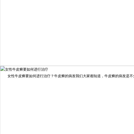
98%
我要咨询
我要预约
女性牛皮癣要如何进行治疗？牛皮癣的病发我们大家都知道，牛皮癣的病发是不分男
擅长：
龙继冲 主治医师 专家介绍：毕业于南华大学临...
[详情]
预约量
6821
疗效满意
98%