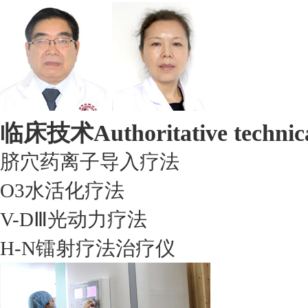
临床技术
Authoritative technic
脐穴药离子导入疗法
O3水活化疗法
V-DⅢ光动力疗法
H-N镭射疗法治疗仪