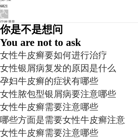
6821
疗效满意
你是不是想问
98%
You are not to ask
女性牛皮癣要如何进行治疗
女性银屑病复发的原因是什么
孕妇牛皮癣的症状有哪些
女性脓包型银屑病要注意哪些
女性牛皮癣需要注意哪些
我要咨询
我要预约
擅长：
杨成平 互联网门诊主任【医生简介】 毕业于长江...
[详情]
哪些方面是需要女性牛皮癣注意
预约量
女性牛皮癣需要注意哪些
6821