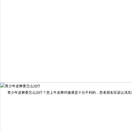
疗效满意
98%
我要咨询
我要预约
擅长：
住院部主任 【个人简介】 肖建华，成都银康银屑病...
[详情]
青少年皮癣要怎么治疗？患上牛皮癣对健康是十分不利的，患者朋友应该认清其危害
预约量
6821
疗效满意