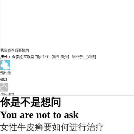
我要咨询
我要预约
擅长：
金彦超 互联网门诊主任 【医生简介】 毕业于...
[详情]
预约量
6821
疗效满意
你是不是想问
98%
You are not to ask
女性牛皮癣要如何进行治疗