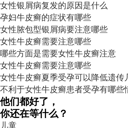
女性银屑病复发的原因是什么
孕妇牛皮癣的症状有哪些
女性脓包型银屑病要注意哪些
女性牛皮癣需要注意哪些
我要咨询
我要预约
擅长：
杨成平 互联网门诊主任【医生简介】 毕业于长江...
[详情]
哪些方面是需要女性牛皮癣注意
预约量
女性牛皮癣需要注意哪些
6821
女性牛皮癣夏季受孕可以降低遗传
疗效满意
不利于女性牛皮癣患者受孕有哪些
98%
他们都好了，
你还在等什么？
儿童