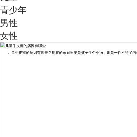
青少年
男性
我要咨询
我要预约
女性
擅长：
王艳琼 门诊主任 专家介绍：毕业于川北医学院...
[详情]
儿童牛皮癣的病因有哪些？现在的家庭里要是孩子生个小病，那是一件不得了的事情
预约量
6821
疗效满意
98%