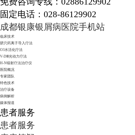
免费咨询专线：02886129902
固定电话：028-86129902
走进成都：满足您的治愈需求
成都银康银屑病医院手机站
临床技术
脐穴药离子导入疗法
O3水活化疗法
V-DⅢ光动力疗法
H-N镭射疗法治疗仪
医院概况
专家团队
特色技术
治疗设备
病例解析
媒体报道
患者服务
患者服务