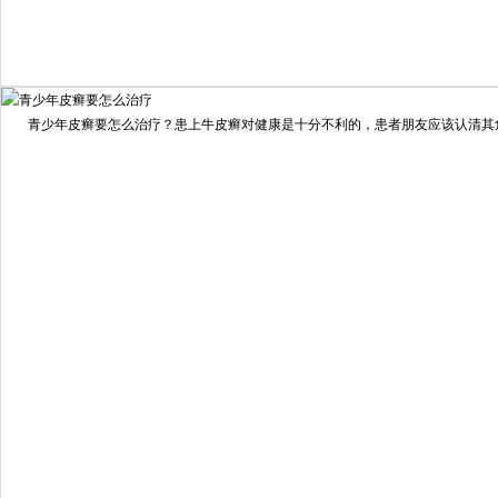
我要咨询
我要预约
擅长：
住院部主任 【个人简介】 肖建华，成都银康银屑病...
[详情]
青少年皮癣要怎么治疗？患上牛皮癣对健康是十分不利的，患者朋友应该认清其危害
预约量
6821
疗效满意
98%