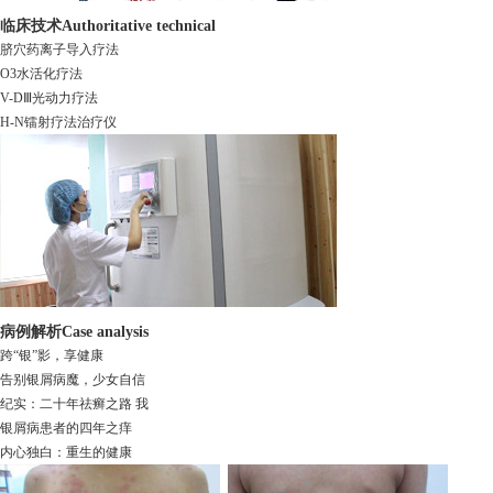
临床技术
Authoritative technical
脐穴药离子导入疗法
O3水活化疗法
V-DⅢ光动力疗法
H-N镭射疗法治疗仪
病例解析
Case analysis
跨“银”影，享健康
告别银屑病魔，少女自信
纪实：二十年祛癣之路 我
银屑病患者的四年之痒
内心独白：重生的健康