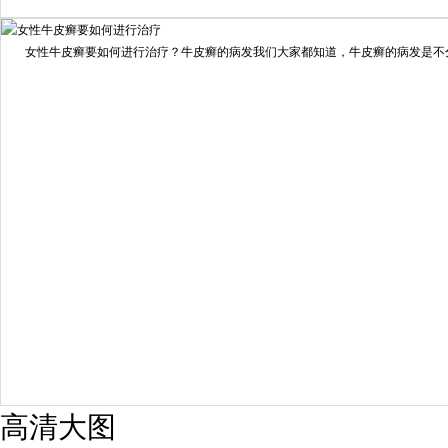
我要咨询
我要预约
女性牛皮癣要如何进行治疗？牛皮癣的病发我们大家都知道，牛皮癣的病发是不分男
擅长：
龙继冲 主治医师 专家介绍：毕业于南华大学临...
[详情]
预约量
6821
疗效满意
98%
高清大图