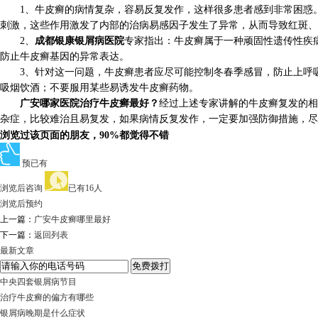
1、牛皮癣的病情复杂，容易反复发作，这样很多患者感到非常困惑。
刺激，这些作用激发了内部的治病易感因子发生了异常，从而导致红斑、
2、
成都银康银屑病医院
专家指出：牛皮癣属于一种顽固性遗传性疾
防止牛皮癣基因的异常表达。
3、针对这一问题，牛皮癣患者应尽可能控制冬春季感冒，防止上呼吸
吸烟饮酒；不要服用某些易诱发牛皮癣药物。
广安哪家医院治疗牛皮癣最好？
经过上述专家讲解的牛皮癣复发的相
杂症，比较难治且易复发，如果病情反复发作，一定要加强防御措施，尽
浏览过该页面的朋友，90%都觉得不错
预已有
浏览后咨询
已有16人
浏览后预约
上一篇：
广安牛皮癣哪里最好
下一篇：
返回列表
最新文章
中央四套银屑病节目
治疗牛皮癣的偏方有哪些
银屑病晚期是什么症状