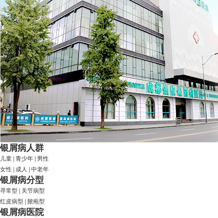
银屑病人群
儿童
|
青少年
|
男性
女性
|
成人
|
中老年
银屑病分型
寻常型
|
关节病型
红皮病型
|
脓疱型
银屑病医院