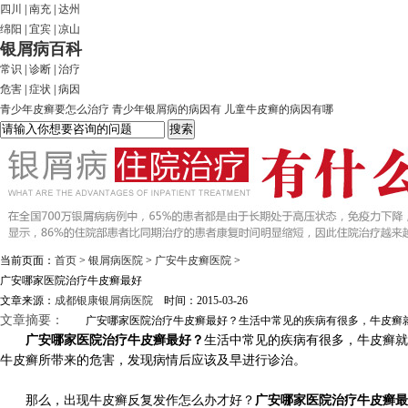
四川
|
南充
|
达州
绵阳
|
宜宾
|
凉山
银屑病百科
常识
|
诊断
|
治疗
危害
|
症状
|
病因
青少年皮癣要怎么治疗
青少年银屑病的病因有
儿童牛皮癣的病因有哪
当前页面：
首页
>
银屑病医院
>
广安牛皮癣医院
>
广安哪家医院治疗牛皮癣最好
文章来源：
成都银康银屑病医院
时间：2015-03-26
文章摘要：
广安哪家医院治疗牛皮癣最好？生活中常见的疾病有很多，牛皮癣就是
广安哪家医院治疗牛皮癣最好？
生活中常见的疾病有很多，牛皮癣就
牛皮癣所带来的危害，发现病情后应该及早进行诊治。
那么，出现牛皮癣反复发作怎么办才好？
广安哪家医院治疗牛皮癣最