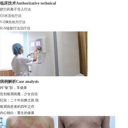
临床技术
Authoritative technical
脐穴药离子导入疗法
O3水活化疗法
V-DⅢ光动力疗法
H-N镭射疗法治疗仪
病例解析
Case analysis
跨“银”影，享健康
告别银屑病魔，少女自信
纪实：二十年祛癣之路 我
银屑病患者的四年之痒
内心独白：重生的健康