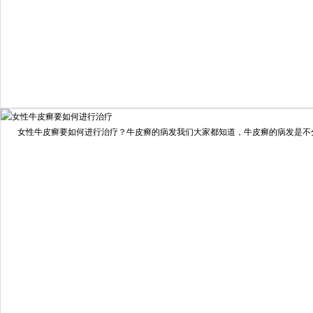
我要咨询
我要预约
女性牛皮癣要如何进行治疗？牛皮癣的病发我们大家都知道，牛皮癣的病发是不分男
擅长：
龙继冲 主治医师 专家介绍：毕业于南华大学临...
[详情]
预约量
6821
疗效满意
98%