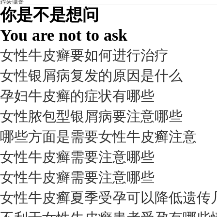
疗效满意
你是不是想问
98%
You are not to ask
女性牛皮癣要如何进行治疗
女性银屑病复发的原因是什么
孕妇牛皮癣的症状有哪些
女性脓包型银屑病要注意哪些
哪些方面是需要女性牛皮癣注意
我要咨询
我要预约
擅长：
杨成平 互联网门诊主任【医生简介】 毕业于长江...
[详情]
女性牛皮癣需要注意哪些
预约量
女性牛皮癣需要注意哪些
6821
女性牛皮癣夏季受孕可以降低遗传
疗效满意
98%