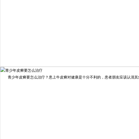
我要咨询
我要预约
擅长：
住院部主任 【个人简介】 肖建华，成都银康银屑病...
[详情]
青少年皮癣要怎么治疗？患上牛皮癣对健康是十分不利的，患者朋友应该认清其危害
预约量
6821
疗效满意
98%