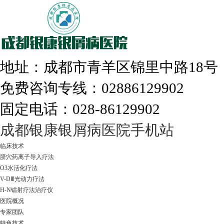
308nm激光：银屑病治疗更高效
地址：成都市青羊区锦里中路18
免费咨询专线：02886129902
走进成都：满足您的治愈需求
固定电话：028-86129902
成都银康银屑病医院手机站
临床技术
脐穴药离子导入疗法
O3水活化疗法
V-DⅢ光动力疗法
H-N镭射疗法治疗仪
医院概况
专家团队
特色技术