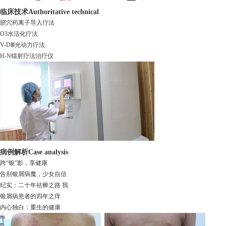
临床技术
Authoritative technical
脐穴药离子导入疗法
O3水活化疗法
V-DⅢ光动力疗法
H-N镭射疗法治疗仪
病例解析
Case analysis
跨“银”影，享健康
告别银屑病魔，少女自信
纪实：二十年祛癣之路 我
银屑病患者的四年之痒
内心独白：重生的健康