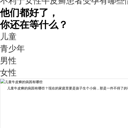
不利于女性牛皮癣患者受孕有哪些
他们都好了，
你还在等什么？
儿童
青少年
男性
我要咨询
我要预约
女性
擅长：
王艳琼 门诊主任 专家介绍：毕业于川北医学院...
[详情]
儿童牛皮癣的病因有哪些？现在的家庭里要是孩子生个小病，那是一件不得了的事情
预约量
6821
疗效满意
98%