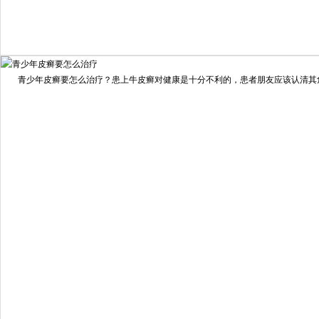
我要咨询
我要预约
擅长：
住院部主任 【个人简介】 肖建华，成都银康银屑病...
[详情]
青少年皮癣要怎么治疗？患上牛皮癣对健康是十分不利的，患者朋友应该认清其危害
预约量
6821
疗效满意
98%