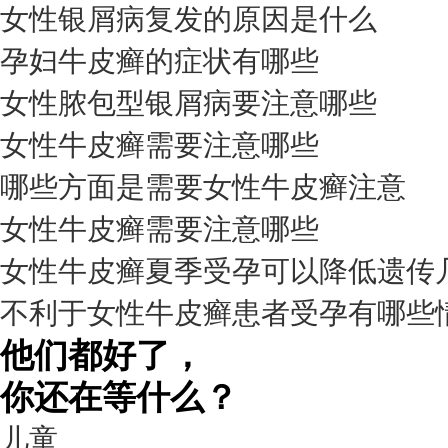
女性银屑病复发的原因是什么
孕妇牛皮癣的症状有哪些
女性脓包型银屑病要注意哪些
女性牛皮癣需要注意哪些
我要咨询
我要预约
擅长：
杨成平 互联网门诊主任【医生简介】 毕业于长江...
[详情]
哪些方面是需要女性牛皮癣注意
预约量
女性牛皮癣需要注意哪些
6821
女性牛皮癣夏季受孕可以降低遗传
疗效满意
不利于女性牛皮癣患者受孕有哪些
98%
他们都好了，
你还在等什么？
儿童