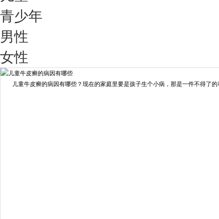
青少年
男性
我要咨询
我要预约
女性
擅长：
王艳琼 门诊主任 专家介绍：毕业于川北医学院...
[详情]
儿童牛皮癣的病因有哪些？现在的家庭里要是孩子生个小病，那是一件不得了的事情
预约量
6821
疗效满意
98%