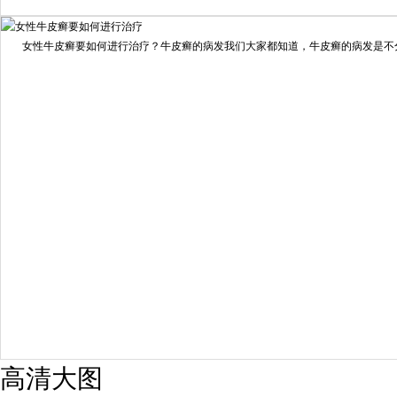
我要咨询
我要预约
女性牛皮癣要如何进行治疗？牛皮癣的病发我们大家都知道，牛皮癣的病发是不分男
擅长：
龙继冲 主治医师 专家介绍：毕业于南华大学临...
[详情]
预约量
6821
疗效满意
98%
高清大图