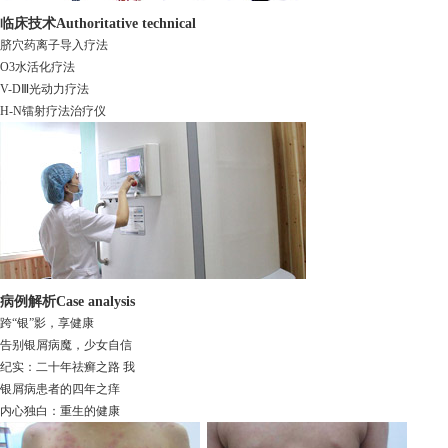
临床技术
Authoritative technical
脐穴药离子导入疗法
O3水活化疗法
V-DⅢ光动力疗法
H-N镭射疗法治疗仪
病例解析
Case analysis
跨“银”影，享健康
告别银屑病魔，少女自信
纪实：二十年祛癣之路 我
银屑病患者的四年之痒
内心独白：重生的健康