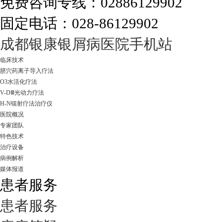
免费咨询专线：02886129902
固定电话：028-86129902
走进成都：满足您的治愈需求
成都银康银屑病医院手机站
临床技术
脐穴药离子导入疗法
O3水活化疗法
V-DⅢ光动力疗法
H-N镭射疗法治疗仪
医院概况
专家团队
特色技术
治疗设备
病例解析
媒体报道
患者服务
患者服务