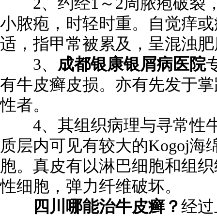
2、约经1～2周脓疱破裂
小脓疱，时轻时重。自觉痒或
适，指甲常被累及，呈混浊肥
3、
成都银康银屑病医院
有牛皮癣皮损。亦有先发于掌
性者。
4、其组织病理与寻常性牛
质层内可见有较大的Kogoj
胞。真皮有以淋巴细胞和组织
性细胞，弹力纤维破坏。
四川哪能治牛皮癣？
经过