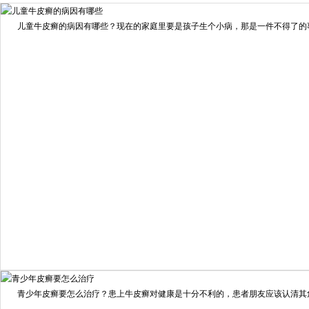
儿童牛皮癣的病因有哪些？现在的家庭里要是孩子生个小病，那是一件不得了的事情
预约量
6821
疗效满意
98%
我要咨询
我要预约
擅长：
住院部主任 【个人简介】 肖建华，成都银康银屑病...
[详情]
青少年皮癣要怎么治疗？患上牛皮癣对健康是十分不利的，患者朋友应该认清其危害