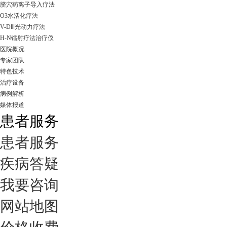
脐穴药离子导入疗法
O3水活化疗法
V-DⅢ光动力疗法
H-N镭射疗法治疗仪
医院概况
专家团队
特色技术
治疗设备
病例解析
媒体报道
患者服务
患者服务
疾病答疑
我要咨询
网站地图