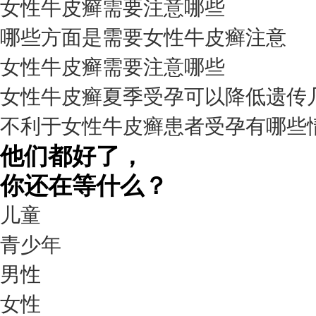
女性牛皮癣需要注意哪些
我要咨询
我要预约
擅长：
杨成平 互联网门诊主任【医生简介】 毕业于长江...
[详情]
哪些方面是需要女性牛皮癣注意
预约量
女性牛皮癣需要注意哪些
6821
女性牛皮癣夏季受孕可以降低遗传
疗效满意
不利于女性牛皮癣患者受孕有哪些
98%
他们都好了，
你还在等什么？
儿童
青少年
男性
我要咨询
我要预约
女性
擅长：
王艳琼 门诊主任 专家介绍：毕业于川北医学院...
[详情]