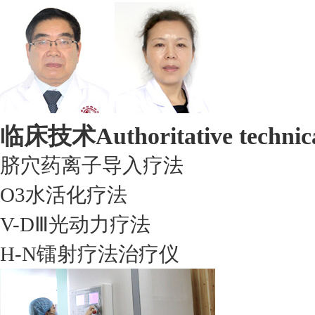
临床技术
Authoritative technic
脐穴药离子导入疗法
O3水活化疗法
V-DⅢ光动力疗法
H-N镭射疗法治疗仪