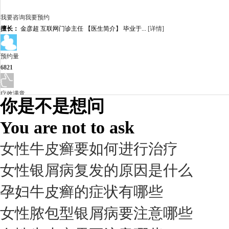
我要咨询
我要预约
擅长：
金彦超 互联网门诊主任 【医生简介】 毕业于...
[详情]
预约量
6821
疗效满意
你是不是想问
98%
You are not to ask
女性牛皮癣要如何进行治疗
女性银屑病复发的原因是什么
孕妇牛皮癣的症状有哪些
女性脓包型银屑病要注意哪些