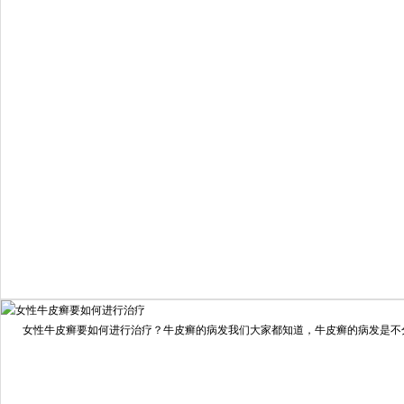
预约量
6821
疗效满意
98%
我要咨询
我要预约
女性牛皮癣要如何进行治疗？牛皮癣的病发我们大家都知道，牛皮癣的病发是不分男
擅长：
龙继冲 主治医师 专家介绍：毕业于南华大学临...
[详情]
预约量