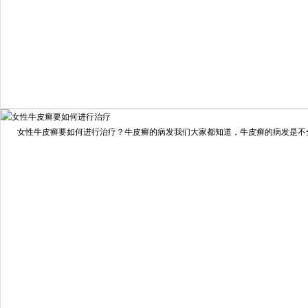
我要咨询
我要预约
女性牛皮癣要如何进行治疗？牛皮癣的病发我们大家都知道，牛皮癣的病发是不分男
擅长：
龙继冲 主治医师 专家介绍：毕业于南华大学临...
[详情]
预约量
6821
疗效满意
98%