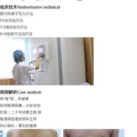
临床技术
Authoritative technical
脐穴药离子导入疗法
O3水活化疗法
V-DⅢ光动力疗法
H-N镭射疗法治疗仪
病例解析
Case analysis
跨“银”影，享健康
告别银屑病魔，少女自信
纪实：二十年祛癣之路 我
银屑病患者的四年之痒
内心独白：重生的健康