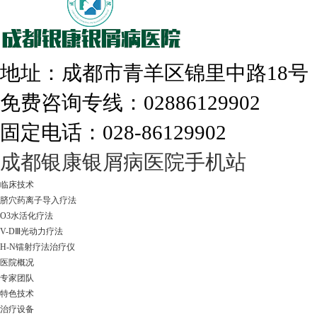
308nm激光：银屑病治疗更高效
地址：成都市青羊区锦里中路18
免费咨询专线：02886129902
固定电话：028-86129902
走进成都：满足您的治愈需求
成都银康银屑病医院手机站
临床技术
脐穴药离子导入疗法
O3水活化疗法
V-DⅢ光动力疗法
H-N镭射疗法治疗仪
医院概况
专家团队
特色技术
治疗设备