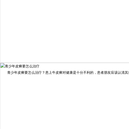
我要咨询
我要预约
擅长：
住院部主任 【个人简介】 肖建华，成都银康银屑病...
[详情]
青少年皮癣要怎么治疗？患上牛皮癣对健康是十分不利的，患者朋友应该认清其危害
预约量
6821
疗效满意
98%