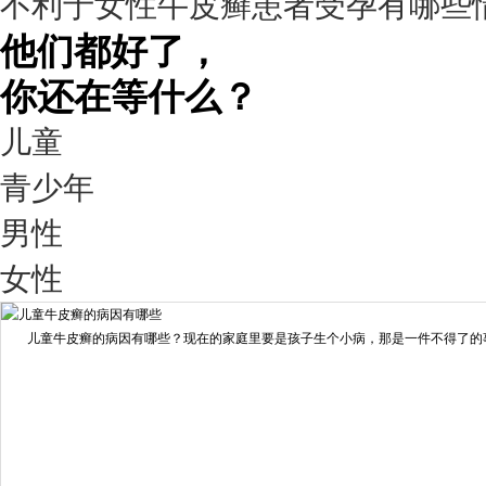
不利于女性牛皮癣患者受孕有哪些
98%
他们都好了，
你还在等什么？
儿童
青少年
男性
我要咨询
我要预约
女性
擅长：
王艳琼 门诊主任 专家介绍：毕业于川北医学院...
[详情]
儿童牛皮癣的病因有哪些？现在的家庭里要是孩子生个小病，那是一件不得了的事情
预约量
6821
疗效满意
98%