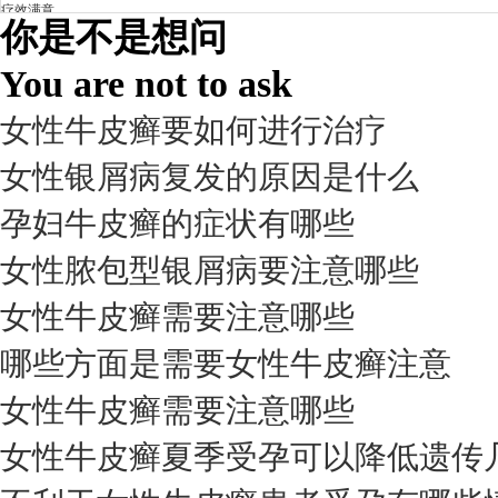
疗效满意
你是不是想问
98%
You are not to ask
女性牛皮癣要如何进行治疗
女性银屑病复发的原因是什么
孕妇牛皮癣的症状有哪些
女性脓包型银屑病要注意哪些
女性牛皮癣需要注意哪些
我要咨询
我要预约
擅长：
杨成平 互联网门诊主任【医生简介】 毕业于长江...
[详情]
哪些方面是需要女性牛皮癣注意
预约量
女性牛皮癣需要注意哪些
6821
女性牛皮癣夏季受孕可以降低遗传
疗效满意