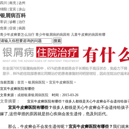
四川
|
南充
|
达州
绵阳
|
宜宾
|
凉山
银屑病百科
常识
|
诊断
|
治疗
危害
|
症状
|
病因
青少年皮癣要怎么治疗
青少年银屑病的病因有
儿童牛皮癣的病因有哪
当前页面：
首页
>
银屑病医院
>
宜宾牛皮癣医院
>
宜宾牛皮癣医院有哪些
文章来源：
成都银康银屑病医院
时间：2015-03-26
文章摘要：
宜宾牛皮癣医院有哪些？很多人都很是关心牛皮癣会不会遗传给孩子，
宜宾牛皮癣医院有哪些？
很多人都很是关心牛皮癣会不会遗传给孩子
嫁了,这些举措的原因就是担心疾病会发生遗传，危及到后代。
那么，牛皮癣会不会发生遗传呢？
宜宾牛皮癣医院有哪些？
我们就来