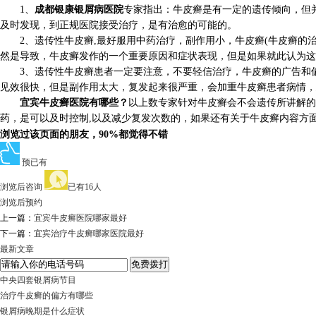
1、
成都银康银屑病医院
专家指出：牛皮癣是有一定的遗传倾向，但并
及时发现，到正规医院接受治疗，是有治愈的可能的。
2、遗传性牛皮癣,最好服用中药治疗，副作用小，牛皮癣(牛皮癣的治
然是导致，牛皮癣发作的一个重要原因和症状表现，但是如果就此认为这
3、遗传性牛皮癣患者一定要注意，不要轻信治疗，牛皮癣的广告和偏
见效很快，但是副作用太大，复发起来很严重，会加重牛皮癣患者病情，
宜宾牛皮癣医院有哪些？
以上数专家针对牛皮癣会不会遗传所讲解的
药，是可以及时控制,以及减少复发次数的，如果还有关于牛皮癣内容方
浏览过该页面的朋友，90%都觉得不错
预已有
浏览后咨询
已有16人
浏览后预约
上一篇：
宜宾牛皮癣医院哪家最好
下一篇：
宜宾治疗牛皮癣哪家医院最好
最新文章
中央四套银屑病节目
治疗牛皮癣的偏方有哪些
银屑病晚期是什么症状