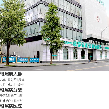
银屑病人群
儿童
|
青少年
|
男性
女性
|
成人
|
中老年
银屑病分型
寻常型
|
关节病型
红皮病型
|
脓疱型
银屑病医院