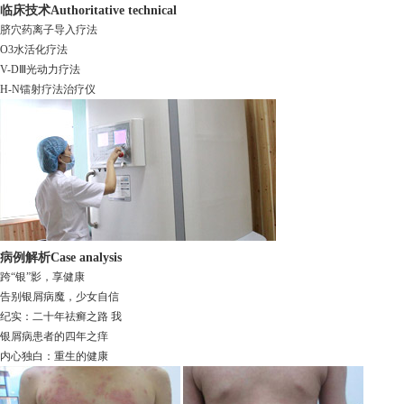
临床技术
Authoritative technical
脐穴药离子导入疗法
O3水活化疗法
V-DⅢ光动力疗法
H-N镭射疗法治疗仪
病例解析
Case analysis
跨“银”影，享健康
告别银屑病魔，少女自信
纪实：二十年祛癣之路 我
银屑病患者的四年之痒
内心独白：重生的健康