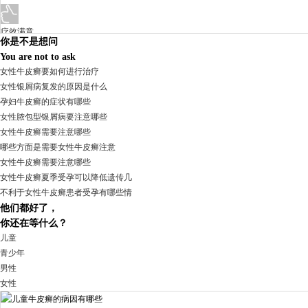
疗效满意
你是不是想问
98%
You are not to ask
女性牛皮癣要如何进行治疗
女性银屑病复发的原因是什么
孕妇牛皮癣的症状有哪些
女性脓包型银屑病要注意哪些
女性牛皮癣需要注意哪些
哪些方面是需要女性牛皮癣注意
女性牛皮癣需要注意哪些
女性牛皮癣夏季受孕可以降低遗传几
不利于女性牛皮癣患者受孕有哪些情
他们都好了，
我要咨询
我要预约
你还在等什么？
擅长：
杨成平 互联网门诊主任【医生简介】 毕业于长江...
[详情]
儿童
青少年
男性
预约量
女性
6821