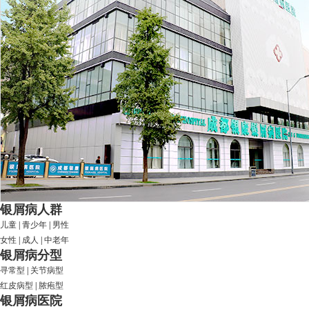
银屑病人群
儿童
|
青少年
|
男性
女性
|
成人
|
中老年
银屑病分型
寻常型
|
关节病型
红皮病型
|
脓疱型
银屑病医院