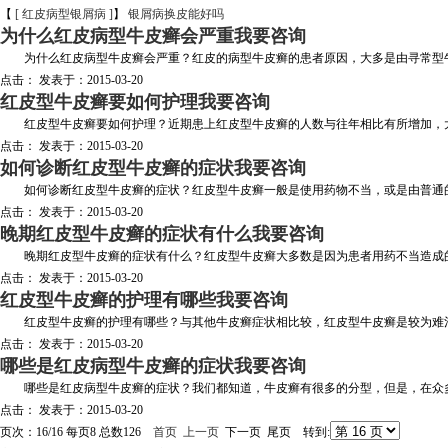
【
[ 红皮病型银屑病 ]
】
银屑病换皮能好吗
为什么红皮病型牛皮癣会严重
我要咨询
为什么红皮病型牛皮癣会严重？红皮的病型牛皮癣的患者原因，大多是由寻常型牛皮
点击：
发表于：2015-03-20
红皮型牛皮癣要如何护理
我要咨询
红皮型牛皮癣要如何护理？近期患上红皮型牛皮癣的人数与往年相比有所增加，大多
点击：
发表于：2015-03-20
如何诊断红皮型牛皮癣的症状
我要咨询
如何诊断红皮型牛皮癣的症状？红皮型牛皮癣一般是使用药物不当，或是由普通的牛
点击：
发表于：2015-03-20
晚期红皮型牛皮癣的症状有什么
我要咨询
晚期红皮型牛皮癣的症状有什么？红皮型牛皮癣大多数是因为患者用药不当造成的，
点击：
发表于：2015-03-20
红皮型牛皮癣的护理有哪些
我要咨询
红皮型牛皮癣的护理有哪些？与其他牛皮癣症状相比较，红皮型牛皮癣是较为难治疗
点击：
发表于：2015-03-20
哪些是红皮病型牛皮癣的症状
我要咨询
哪些是红皮病型牛皮癣的症状？我们都知道，牛皮癣有很多的分型，但是，在众多的
点击：
发表于：2015-03-20
页次：16/16 每页8 总数126
首页
上一页
下一页 尾页 转到: