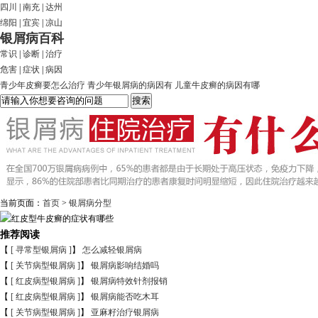
四川
|
南充
|
达州
绵阳
|
宜宾
|
凉山
银屑病百科
常识
|
诊断
|
治疗
危害
|
症状
|
病因
青少年皮癣要怎么治疗
青少年银屑病的病因有
儿童牛皮癣的病因有哪
当前页面：
首页
>
银屑病分型
推荐阅读
【
[ 寻常型银屑病 ]
】
怎么减轻银屑病
【
[ 关节病型银屑病 ]
】
银屑病影响结婚吗
【
[ 红皮病型银屑病 ]
】
银屑病特效针剂报销
【
[ 红皮病型银屑病 ]
】
银屑病能否吃木耳
【
[ 关节病型银屑病 ]
】
亚麻籽治疗银屑病