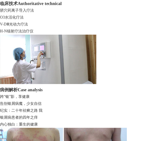
临床技术
Authoritative technical
脐穴药离子导入疗法
O3水活化疗法
V-DⅢ光动力疗法
H-N镭射疗法治疗仪
病例解析
Case analysis
跨“银”影，享健康
告别银屑病魔，少女自信
纪实：二十年祛癣之路 我
银屑病患者的四年之痒
内心独白：重生的健康