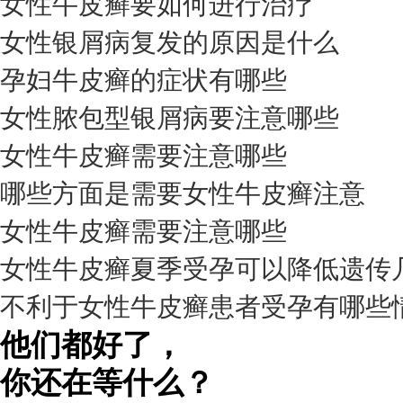
女性牛皮癣要如何进行治疗
女性银屑病复发的原因是什么
孕妇牛皮癣的症状有哪些
女性脓包型银屑病要注意哪些
女性牛皮癣需要注意哪些
我要咨询
我要预约
擅长：
杨成平 互联网门诊主任【医生简介】 毕业于长江...
[详情]
哪些方面是需要女性牛皮癣注意
预约量
女性牛皮癣需要注意哪些
6821
女性牛皮癣夏季受孕可以降低遗传
疗效满意
不利于女性牛皮癣患者受孕有哪些
98%
他们都好了，
你还在等什么？