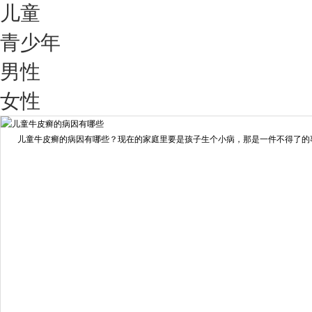
儿童
青少年
男性
我要咨询
我要预约
女性
擅长：
王艳琼 门诊主任 专家介绍：毕业于川北医学院...
[详情]
儿童牛皮癣的病因有哪些？现在的家庭里要是孩子生个小病，那是一件不得了的事情
预约量
6821
疗效满意
98%