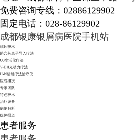
免费咨询专线：02886129902
固定电话：028-86129902
走进成都：满足您的治愈需求
成都银康银屑病医院手机站
临床技术
脐穴药离子导入疗法
O3水活化疗法
V-DⅢ光动力疗法
H-N镭射疗法治疗仪
医院概况
专家团队
特色技术
治疗设备
病例解析
媒体报道
患者服务
患者服务