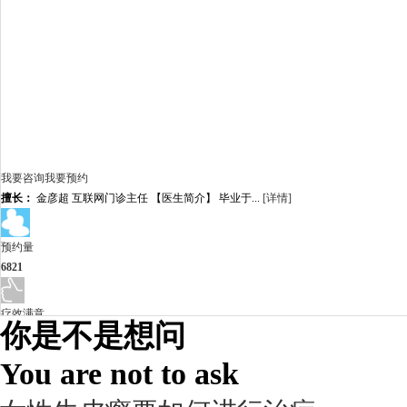
我要咨询
我要预约
擅长：
金彦超 互联网门诊主任 【医生简介】 毕业于...
[详情]
预约量
6821
疗效满意
你是不是想问
98%
You are not to ask