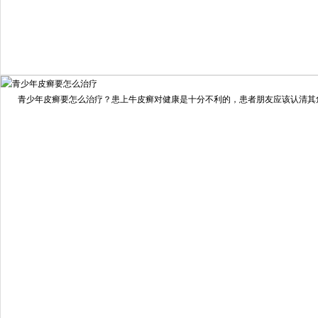
我要咨询
我要预约
擅长：
住院部主任 【个人简介】 肖建华，成都银康银屑病...
[详情]
青少年皮癣要怎么治疗？患上牛皮癣对健康是十分不利的，患者朋友应该认清其危害
预约量
6821
疗效满意
98%