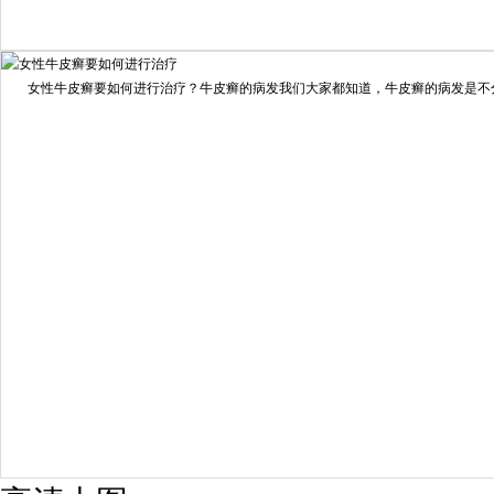
我要咨询
我要预约
女性牛皮癣要如何进行治疗？牛皮癣的病发我们大家都知道，牛皮癣的病发是不分男
擅长：
龙继冲 主治医师 专家介绍：毕业于南华大学临...
[详情]
预约量
6821
疗效满意
98%