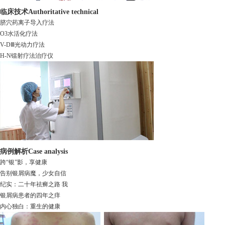
临床技术
Authoritative technical
脐穴药离子导入疗法
O3水活化疗法
V-DⅢ光动力疗法
H-N镭射疗法治疗仪
病例解析
Case analysis
跨“银”影，享健康
告别银屑病魔，少女自信
纪实：二十年祛癣之路 我
银屑病患者的四年之痒
内心独白：重生的健康