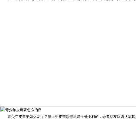
预约量
6821
疗效满意
98%
我要咨询
我要预约
擅长：
住院部主任 【个人简介】 肖建华，成都银康银屑病...
[详情]
青少年皮癣要怎么治疗？患上牛皮癣对健康是十分不利的，患者朋友应该认清其危害
预约量
6821