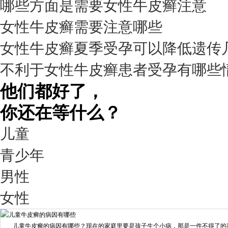
哪些方面是需要女性牛皮癣注意
预约量
女性牛皮癣需要注意哪些
6821
女性牛皮癣夏季受孕可以降低遗传
疗效满意
不利于女性牛皮癣患者受孕有哪些
98%
他们都好了，
你还在等什么？
儿童
青少年
男性
我要咨询
我要预约
女性
擅长：
王艳琼 门诊主任 专家介绍：毕业于川北医学院...
[详情]
儿童牛皮癣的病因有哪些？现在的家庭里要是孩子生个小病，那是一件不得了的事情