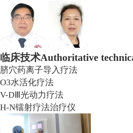
临床技术
Authoritative technic
脐穴药离子导入疗法
O3水活化疗法
V-DⅢ光动力疗法
H-N镭射疗法治疗仪