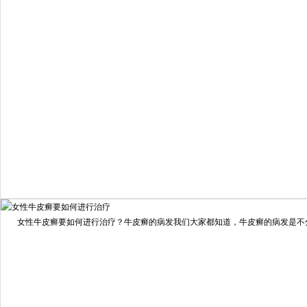
疗效满意
98%
我要咨询
我要预约
女性牛皮癣要如何进行治疗？牛皮癣的病发我们大家都知道，牛皮癣的病发是不分男
擅长：
龙继冲 主治医师 专家介绍：毕业于南华大学临...
[详情]
预约量
6821