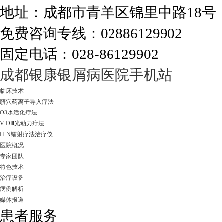
地址：成都市青羊区锦里中路18
免费咨询专线：02886129902
固定电话：028-86129902
走进成都：满足您的治愈需求
成都银康银屑病医院手机站
临床技术
脐穴药离子导入疗法
O3水活化疗法
V-DⅢ光动力疗法
H-N镭射疗法治疗仪
医院概况
专家团队
特色技术
治疗设备
病例解析
媒体报道
患者服务