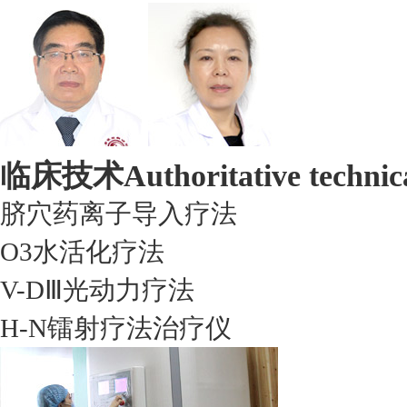
临床技术
Authoritative technic
脐穴药离子导入疗法
O3水活化疗法
V-DⅢ光动力疗法
H-N镭射疗法治疗仪