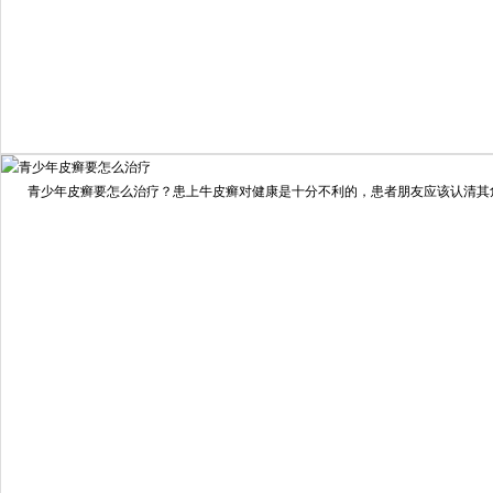
我要咨询
我要预约
擅长：
住院部主任 【个人简介】 肖建华，成都银康银屑病...
[详情]
青少年皮癣要怎么治疗？患上牛皮癣对健康是十分不利的，患者朋友应该认清其危害
预约量
6821
疗效满意
98%