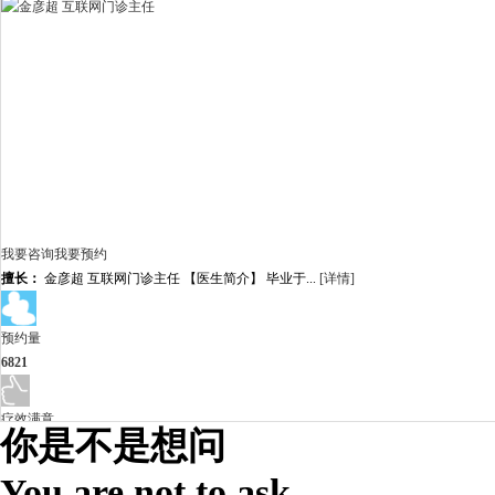
我要咨询
我要预约
擅长：
金彦超 互联网门诊主任 【医生简介】 毕业于...
[详情]
预约量
6821
疗效满意
你是不是想问
98%
You are not to ask