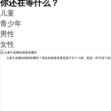
你还在等什么？
儿童
青少年
男性
我要咨询
我要预约
女性
擅长：
王艳琼 门诊主任 专家介绍：毕业于川北医学院...
[详情]
儿童牛皮癣的病因有哪些？现在的家庭里要是孩子生个小病，那是一件不得了的事情
预约量
6821
疗效满意
98%