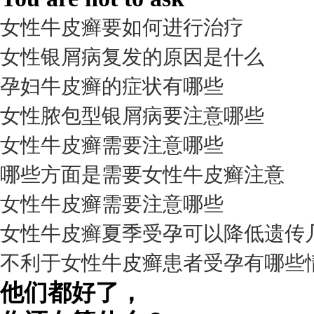
女性牛皮癣要如何进行治疗
女性银屑病复发的原因是什么
孕妇牛皮癣的症状有哪些
女性脓包型银屑病要注意哪些
女性牛皮癣需要注意哪些
我要咨询
我要预约
擅长：
杨成平 互联网门诊主任【医生简介】 毕业于长江...
[详情]
哪些方面是需要女性牛皮癣注意
预约量
女性牛皮癣需要注意哪些
6821
女性牛皮癣夏季受孕可以降低遗传
疗效满意
不利于女性牛皮癣患者受孕有哪些
98%
他们都好了，