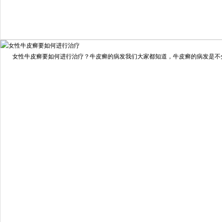
我要咨询
我要预约
女性牛皮癣要如何进行治疗？牛皮癣的病发我们大家都知道，牛皮癣的病发是不分男
擅长：
龙继冲 主治医师 专家介绍：毕业于南华大学临...
[详情]
预约量
6821
疗效满意
98%