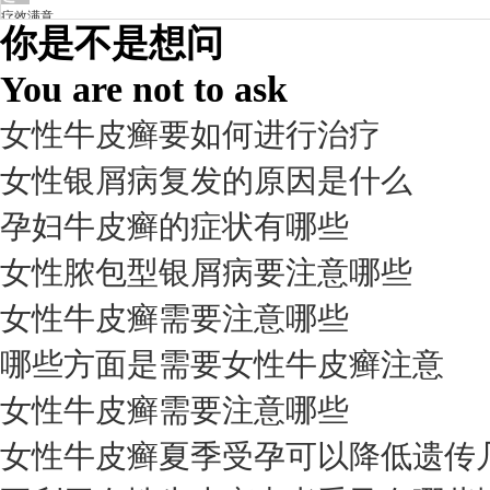
疗效满意
你是不是想问
98%
You are not to ask
女性牛皮癣要如何进行治疗
女性银屑病复发的原因是什么
孕妇牛皮癣的症状有哪些
女性脓包型银屑病要注意哪些
女性牛皮癣需要注意哪些
我要咨询
我要预约
擅长：
杨成平 互联网门诊主任【医生简介】 毕业于长江...
[详情]
哪些方面是需要女性牛皮癣注意
预约量
女性牛皮癣需要注意哪些
6821
女性牛皮癣夏季受孕可以降低遗传
疗效满意