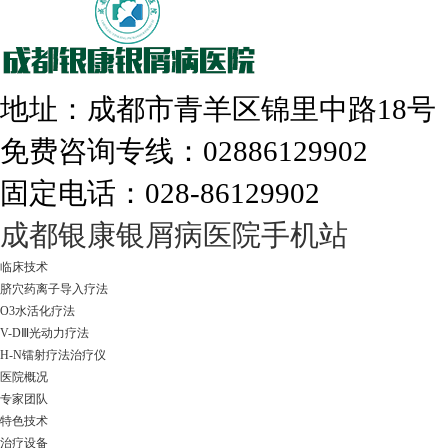
308nm激光：银屑病治疗更高效
地址：成都市青羊区锦里中路18
免费咨询专线：02886129902
固定电话：028-86129902
走进成都：满足您的治愈需求
成都银康银屑病医院手机站
临床技术
脐穴药离子导入疗法
O3水活化疗法
V-DⅢ光动力疗法
H-N镭射疗法治疗仪
医院概况
专家团队
特色技术
治疗设备