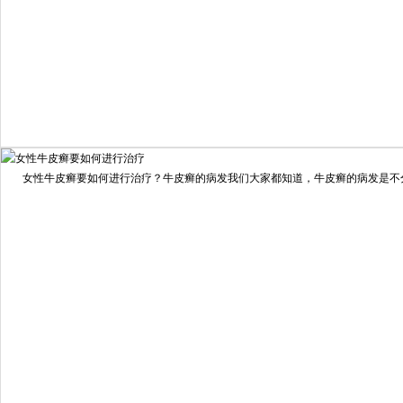
我要咨询
我要预约
女性牛皮癣要如何进行治疗？牛皮癣的病发我们大家都知道，牛皮癣的病发是不分男
擅长：
龙继冲 主治医师 专家介绍：毕业于南华大学临...
[详情]
预约量
6821
疗效满意
98%