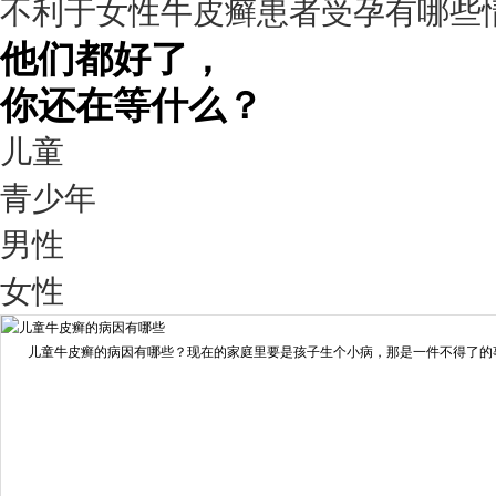
不利于女性牛皮癣患者受孕有哪些
98%
他们都好了，
你还在等什么？
儿童
青少年
男性
我要咨询
我要预约
女性
擅长：
王艳琼 门诊主任 专家介绍：毕业于川北医学院...
[详情]
儿童牛皮癣的病因有哪些？现在的家庭里要是孩子生个小病，那是一件不得了的事情
预约量
6821
疗效满意
98%