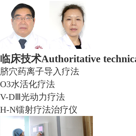
临床技术
Authoritative technic
脐穴药离子导入疗法
O3水活化疗法
V-DⅢ光动力疗法
H-N镭射疗法治疗仪