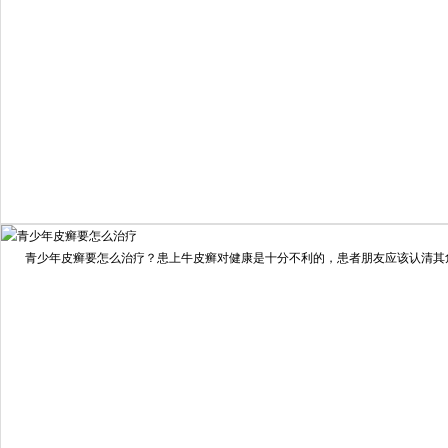
我要咨询
我要预约
擅长：
住院部主任 【个人简介】 肖建华，成都银康银屑病...
[详情]
青少年皮癣要怎么治疗？患上牛皮癣对健康是十分不利的，患者朋友应该认清其危害
预约量
6821
疗效满意
98%