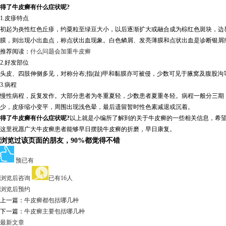
得了牛皮癣有什么症状呢?
1.皮疹特点
初起为炎性红色丘疹，约粟粒至绿豆大小，以后逐渐扩大或融合成为棕红色斑块，边
膜，则出现小出血点，称点状出血现象。白色鳞屑、发亮薄膜和点状出血是诊断银屑
推荐阅读：
什么问题会加重牛皮癣
2.好发部位
头皮、四肢伸侧多见，对称分布;指(趾)甲和黏膜亦可被侵，少数可见于腋窝及腹股
3.病程
慢性病程，反复发作。大部分患者为冬重夏轻，少数患者夏重冬轻。病程一般分三期
少，皮疹缩小变平，周围出现浅色晕，最后遗留暂时性色素减退或沉着。
得了牛皮癣有什么症状呢?
以上就是小编所了解到的关于牛皮癣的一些相关信息，希
这里祝愿广大牛皮癣患者能够早日摆脱牛皮癣的折磨，早日康复。
浏览过该页面的朋友，90%都觉得不错
预已有
浏览后咨询
已有16人
浏览后预约
上一篇：
牛皮癣都包括哪几种
下一篇：
牛皮癣主要包括哪几种
最新文章