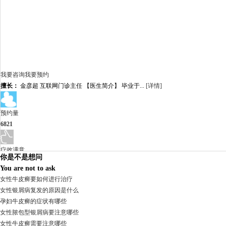
我要咨询
我要预约
擅长：
金彦超 互联网门诊主任 【医生简介】 毕业于...
[详情]
预约量
6821
疗效满意
你是不是想问
98%
You are not to ask
女性牛皮癣要如何进行治疗
女性银屑病复发的原因是什么
孕妇牛皮癣的症状有哪些
女性脓包型银屑病要注意哪些
女性牛皮癣需要注意哪些