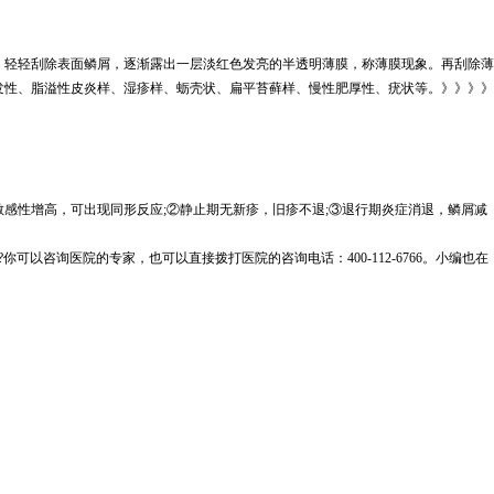
。轻轻刮除表面鳞屑，逐渐露出一层淡红色发亮的半透明薄膜，称薄膜现象。再刮除薄
发性、脂溢性皮炎样、湿疹样、蛎壳状、扁平苔藓样、慢性肥厚性、疣状等。》》》》
感性增高，可出现同形反应;②静止期无新疹，旧疹不退;③退行期炎症消退，鳞屑减
?你可以咨询医院的专家，也可以直接拨打医院的咨询电话：400-112-6766。小编也在