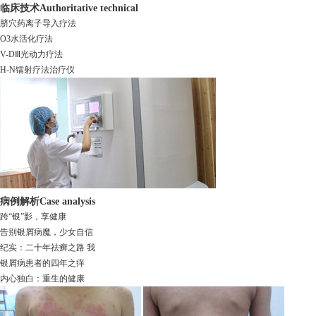
临床技术
Authoritative technical
脐穴药离子导入疗法
O3水活化疗法
V-DⅢ光动力疗法
H-N镭射疗法治疗仪
病例解析
Case analysis
跨“银”影，享健康
告别银屑病魔，少女自信
纪实：二十年祛癣之路 我
银屑病患者的四年之痒
内心独白：重生的健康