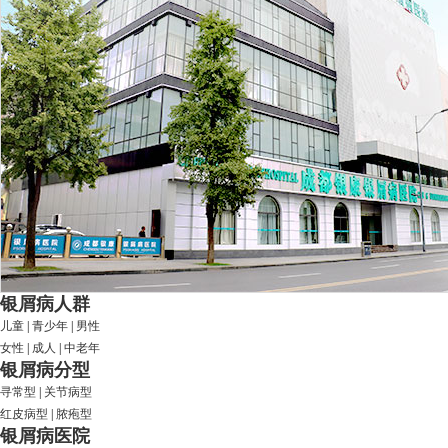
银屑病人群
儿童
|
青少年
|
男性
女性
|
成人
|
中老年
银屑病分型
寻常型
|
关节病型
红皮病型
|
脓疱型
银屑病医院