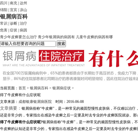
四川
|
南充
|
达州
绵阳
|
宜宾
|
凉山
银屑病百科
常识
|
诊断
|
治疗
危害
|
症状
|
病因
青少年皮癣要怎么治疗
青少年银屑病的病因有
儿童牛皮癣的病因有哪
当前页面：
首页
>
银屑病百科
>
银屑病症状
>
得了牛皮癣有什么症状呢
文章来源：
成都银康银屑病医院
时间：2016-06-08
文章摘要：
银屑病俗称“牛皮癣”，是一种常见的顽固型慢性皮肤病，不仅难以治
还是非常少的，专家指出在感染牛皮癣之后一定要及时去专业的牛皮癣医院就诊。那么
得了牛皮癣有什么症状呢?
银屑病俗称“牛皮癣”，是一种常见的顽固型慢性皮肤病，
牛皮癣的认知还是非常少的，专家指出在感染牛皮癣之后一定要及时去专业的牛皮癣