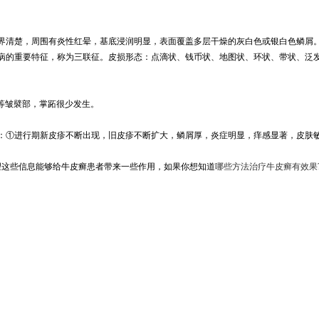
界清楚，周围有炎性红晕，基底浸润明显，表面覆盖多层干燥的灰白色或银白色鳞屑
病的重要特征，称为三联征。皮损形态：点滴状、钱币状、地图状、环状、带状、泛
沟等皱襞部，掌跖很少发生。
：①进行期新皮疹不断出现，旧皮疹不断扩大，鳞屑厚，炎症明显，痒感显著，皮肤敏
望这些信息能够给牛皮癣患者带来一些作用，如果你想知道
哪些方法治疗牛皮癣有效果