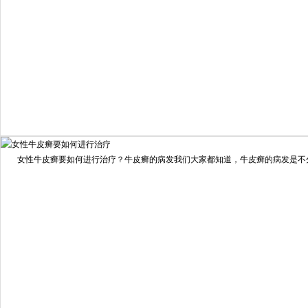
我要咨询
我要预约
女性牛皮癣要如何进行治疗？牛皮癣的病发我们大家都知道，牛皮癣的病发是不分男
擅长：
龙继冲 主治医师 专家介绍：毕业于南华大学临...
[详情]
预约量
6821
疗效满意
98%