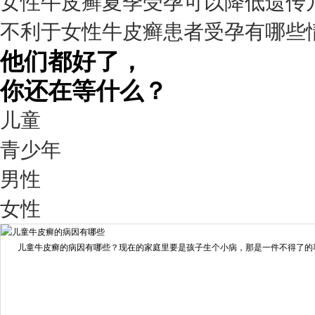
女性牛皮癣夏季受孕可以降低遗传
疗效满意
不利于女性牛皮癣患者受孕有哪些
98%
他们都好了，
你还在等什么？
儿童
青少年
男性
我要咨询
我要预约
女性
擅长：
王艳琼 门诊主任 专家介绍：毕业于川北医学院...
[详情]
儿童牛皮癣的病因有哪些？现在的家庭里要是孩子生个小病，那是一件不得了的事情
预约量
6821
疗效满意