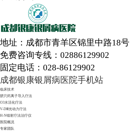
308nm激光：银屑病治疗更高效
地址：成都市青羊区锦里中路18
免费咨询专线：02886129902
固定电话：028-86129902
走进成都：满足您的治愈需求
成都银康银屑病医院手机站
临床技术
脐穴药离子导入疗法
O3水活化疗法
V-DⅢ光动力疗法
H-N镭射疗法治疗仪
医院概况
专家团队