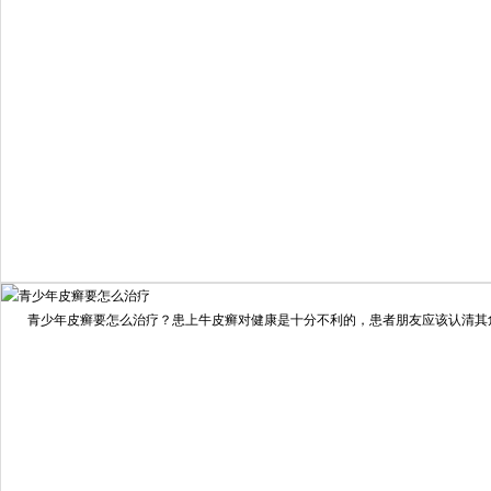
98%
我要咨询
我要预约
擅长：
住院部主任 【个人简介】 肖建华，成都银康银屑病...
[详情]
青少年皮癣要怎么治疗？患上牛皮癣对健康是十分不利的，患者朋友应该认清其危害
预约量
6821
疗效满意
98%