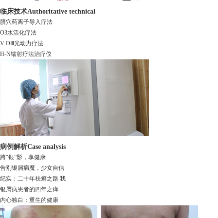
临床技术
Authoritative technical
脐穴药离子导入疗法
O3水活化疗法
V-DⅢ光动力疗法
H-N镭射疗法治疗仪
病例解析
Case analysis
跨“银”影，享健康
告别银屑病魔，少女自信
纪实：二十年祛癣之路 我
银屑病患者的四年之痒
内心独白：重生的健康