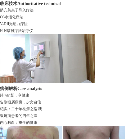
临床技术
Authoritative technical
脐穴药离子导入疗法
O3水活化疗法
V-DⅢ光动力疗法
H-N镭射疗法治疗仪
病例解析
Case analysis
跨“银”影，享健康
告别银屑病魔，少女自信
纪实：二十年祛癣之路 我
银屑病患者的四年之痒
内心独白：重生的健康