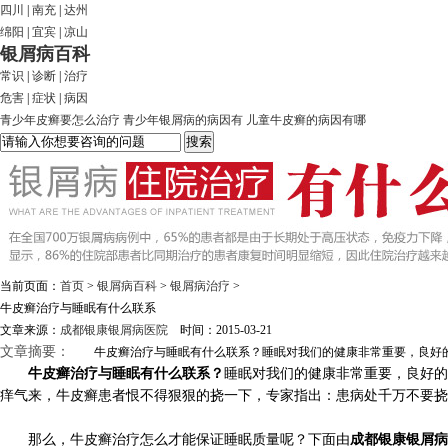
四川
|
南充
|
达州
绵阳
|
宜宾
|
凉山
银屑病百科
常识
|
诊断
|
治疗
危害
|
症状
|
病因
青少年皮癣要怎么治疗
青少年银屑病的病因有
儿童牛皮癣的病因有哪
当前页面：
首页
>
银屑病百科
>
银屑病治疗
>
牛皮癣治疗与睡眠有什么联系
文章来源：
成都银康银屑病医院
时间：2015-03-21
文章摘要：
牛皮癣治疗与睡眠有什么联系？睡眠对我们的健康非常重要，良好的睡
牛皮癣治疗与睡眠有什么联系？
睡眠对我们的健康非常重要，良好的
痒气来，牛皮癣患者恨不得狠狠的挠一下，专家指出：患病处千万不要挠
那么，牛皮癣治疗怎么才能保证睡眠质量呢？下面由
成都银康银屑病