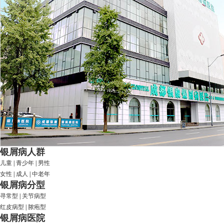
银屑病人群
儿童
|
青少年
|
男性
女性
|
成人
|
中老年
银屑病分型
寻常型
|
关节病型
红皮病型
|
脓疱型
银屑病医院