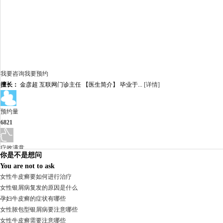
我要咨询
我要预约
擅长：
金彦超 互联网门诊主任 【医生简介】 毕业于...
[详情]
预约量
6821
疗效满意
你是不是想问
98%
You are not to ask
女性牛皮癣要如何进行治疗
女性银屑病复发的原因是什么
孕妇牛皮癣的症状有哪些
女性脓包型银屑病要注意哪些
女性牛皮癣需要注意哪些