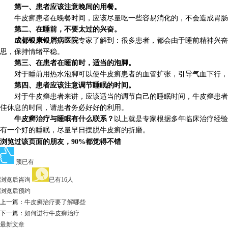
第一、患者应该注意晚间的用餐。
牛皮癣患者在晚餐时间，应该尽量吃一些容易消化的，不会造成胃肠负
第二、在睡前，不要太过的兴奋。
成都银康银屑病医院
专家了解到：很多患者，都会由于睡前精神兴奋
思，保持情绪平稳。
第三、在患者在睡前时，适当的泡脚。
对于睡前用热水泡脚可以使牛皮癣患者的血管扩张，引导气血下行，
第四、患者应该注意调节睡眠的时间。
对于牛皮癣患者来讲，应该适当的调节自己的睡眠时间，牛皮癣患者的睡
佳休息的时间，请患者务必好好的利用。
牛皮癣治疗与睡眠有什么联系？
以上就是专家根据多年临床治疗经验
有一个好的睡眠，尽量早日摆脱牛皮癣的折磨。
浏览过该页面的朋友，90%都觉得不错
预已有
浏览后咨询
已有16人
浏览后预约
上一篇：
牛皮癣治疗要了解哪些
下一篇：
如何进行牛皮癣治疗
最新文章