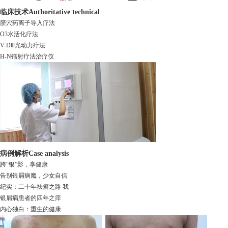
临床技术
Authoritative technical
脐穴药离子导入疗法
O3水活化疗法
V-DⅢ光动力疗法
H-N镭射疗法治疗仪
病例解析
Case analysis
跨“银”影，享健康
告别银屑病魔，少女自信
纪实：二十年祛癣之路 我
银屑病患者的四年之痒
内心独白：重生的健康