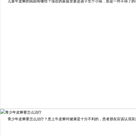
儿童牛皮癣的病因有哪些？现在的家庭里要是孩子生个小病，那是一件不得了的事情
预约量
6821
疗效满意
98%
我要咨询
我要预约
擅长：
住院部主任 【个人简介】 肖建华，成都银康银屑病...
[详情]
青少年皮癣要怎么治疗？患上牛皮癣对健康是十分不利的，患者朋友应该认清其危害
预约量