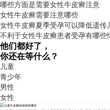
哪些方面是需要女性牛皮癣注意
预约量
女性牛皮癣需要注意哪些
6821
女性牛皮癣夏季受孕可以降低遗传
疗效满意
不利于女性牛皮癣患者受孕有哪些
98%
他们都好了，
你还在等什么？
儿童
青少年
男性
我要咨询
我要预约
女性
擅长：
王艳琼 门诊主任 专家介绍：毕业于川北医学院...
[详情]