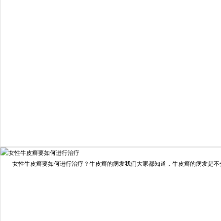
6821
疗效满意
98%
我要咨询
我要预约
女性牛皮癣要如何进行治疗？牛皮癣的病发我们大家都知道，牛皮癣的病发是不分男
擅长：
龙继冲 主治医师 专家介绍：毕业于南华大学临...
[详情]
预约量
6821