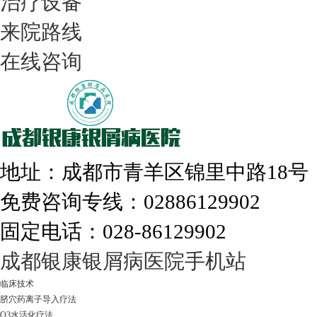
治疗设备
我们只治银屑病，我们在成都坐诊
来院路线
在线咨询
308nm激光：银屑病治疗更高效
地址：成都市青羊区锦里中路18
免费咨询专线：02886129902
固定电话：028-86129902
走进成都：满足您的治愈需求
成都银康银屑病医院手机站
临床技术
脐穴药离子导入疗法
O3水活化疗法