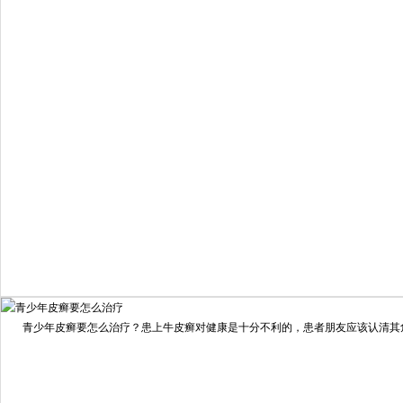
6821
疗效满意
98%
我要咨询
我要预约
擅长：
住院部主任 【个人简介】 肖建华，成都银康银屑病...
[详情]
青少年皮癣要怎么治疗？患上牛皮癣对健康是十分不利的，患者朋友应该认清其危害
预约量
6821