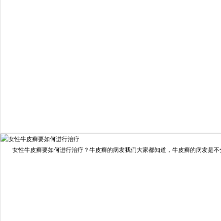
疗效满意
98%
我要咨询
我要预约
女性牛皮癣要如何进行治疗？牛皮癣的病发我们大家都知道，牛皮癣的病发是不分男
擅长：
龙继冲 主治医师 专家介绍：毕业于南华大学临...
[详情]
预约量
6821
疗效满意