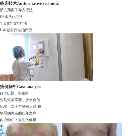
临床技术
Authoritative technical
脐穴药离子导入疗法
O3水活化疗法
V-DⅢ光动力疗法
H-N镭射疗法治疗仪
病例解析
Case analysis
跨“银”影，享健康
告别银屑病魔，少女自信
纪实：二十年祛癣之路 我
银屑病患者的四年之痒
内心独白：重生的健康