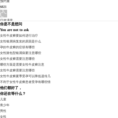
预约量
6821
疗效满意
你是不是想问
98%
You are not to ask
女性牛皮癣要如何进行治疗
女性银屑病复发的原因是什么
孕妇牛皮癣的症状有哪些
女性脓包型银屑病要注意哪些
女性牛皮癣需要注意哪些
哪些方面是需要女性牛皮癣注意
女性牛皮癣需要注意哪些
女性牛皮癣夏季受孕可以降低遗传几
不利于女性牛皮癣患者受孕有哪些情
他们都好了，
我要咨询
我要预约
你还在等什么？
擅长：
杨成平 互联网门诊主任【医生简介】 毕业于长江...
[详情]
儿童
青少年
男性
预约量
女性
6821