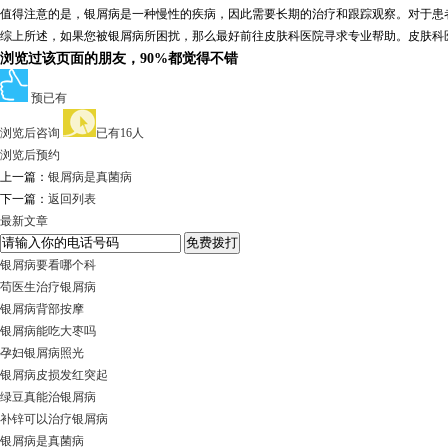
值得注意的是，银屑病是一种慢性的疾病，因此需要长期的治疗和跟踪观察。对于患
综上所述，如果您被银屑病所困扰，那么最好前往皮肤科医院寻求专业帮助。皮肤科
浏览过该页面的朋友，90%都觉得不错
预已有
浏览后咨询
已有16人
浏览后预约
上一篇：
银屑病是真菌病
下一篇：
返回列表
最新文章
银屑病要看哪个科
苟医生治疗银屑病
银屑病背部按摩
银屑病能吃大枣吗
孕妇银屑病照光
银屑病皮损发红突起
绿豆真能治银屑病
补锌可以治疗银屑病
银屑病是真菌病