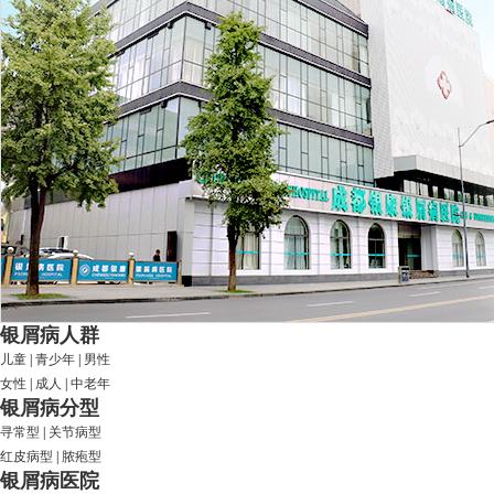
银屑病人群
儿童
|
青少年
|
男性
女性
|
成人
|
中老年
银屑病分型
寻常型
|
关节病型
红皮病型
|
脓疱型
银屑病医院