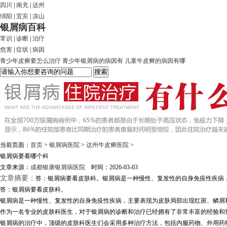
四川
|
南充
|
达州
绵阳
|
宜宾
|
凉山
银屑病百科
常识
|
诊断
|
治疗
危害
|
症状
|
病因
青少年皮癣要怎么治疗
青少年银屑病的病因有
儿童牛皮癣的病因有哪
当前页面：
首页
>
银屑病医院
>
达州牛皮癣医院
>
银屑病要看哪个科
文章来源：
成都银康银屑病医院
时间：2026-03-03
文章摘要：
答：银屑病要看皮肤科。银屑病是一种慢性、复发性的自身免疫性疾病，
答：银屑病要看皮肤科。
银屑病是一种慢性、复发性的自身免疫性疾病，主要表现为皮肤局部出现红斑、鳞屑
作为一名专业的皮肤科医生，对于银屑病的诊断和治疗已经拥有了非常丰富的经验和
银屑病的治疗中，顶级的皮肤科医生们会采用多种治疗方法，包括内服药物、外用药