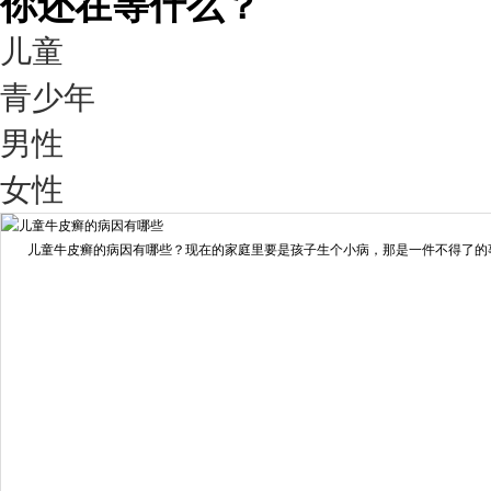
你还在等什么？
儿童
青少年
男性
我要咨询
我要预约
女性
擅长：
王艳琼 门诊主任 专家介绍：毕业于川北医学院...
[详情]
儿童牛皮癣的病因有哪些？现在的家庭里要是孩子生个小病，那是一件不得了的事情
预约量
6821
疗效满意
98%