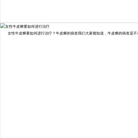
我要咨询
我要预约
女性牛皮癣要如何进行治疗？牛皮癣的病发我们大家都知道，牛皮癣的病发是不分男
擅长：
龙继冲 主治医师 专家介绍：毕业于南华大学临...
[详情]
预约量
6821
疗效满意
98%