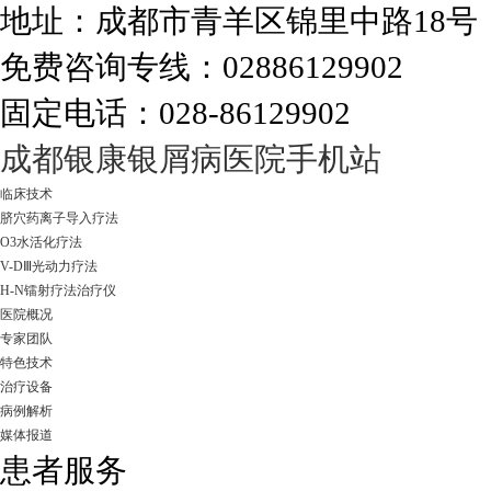
地址：成都市青羊区锦里中路18
免费咨询专线：02886129902
固定电话：028-86129902
走进成都：满足您的治愈需求
成都银康银屑病医院手机站
临床技术
脐穴药离子导入疗法
O3水活化疗法
V-DⅢ光动力疗法
H-N镭射疗法治疗仪
医院概况
专家团队
特色技术
治疗设备
病例解析
媒体报道
患者服务