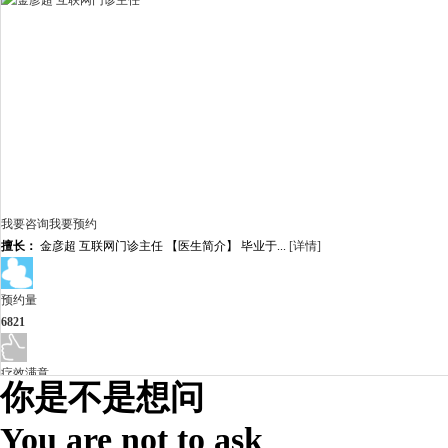
我要咨询
我要预约
擅长：
金彦超 互联网门诊主任 【医生简介】 毕业于...
[详情]
预约量
6821
疗效满意
你是不是想问
98%
You are not to ask