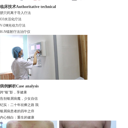
临床技术
Authoritative technical
脐穴药离子导入疗法
O3水活化疗法
V-DⅢ光动力疗法
H-N镭射疗法治疗仪
病例解析
Case analysis
跨“银”影，享健康
告别银屑病魔，少女自信
纪实：二十年祛癣之路 我
银屑病患者的四年之痒
内心独白：重生的健康