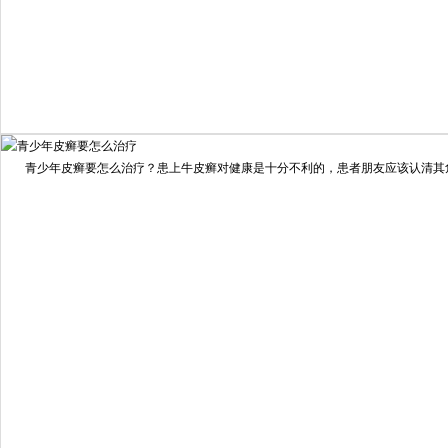
我要咨询
我要预约
擅长：
住院部主任 【个人简介】 肖建华，成都银康银屑病...
[详情]
青少年皮癣要怎么治疗？患上牛皮癣对健康是十分不利的，患者朋友应该认清其危害
预约量
6821
疗效满意
98%