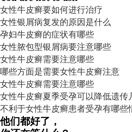
女性牛皮癣要如何进行治疗
女性银屑病复发的原因是什么
孕妇牛皮癣的症状有哪些
女性脓包型银屑病要注意哪些
女性牛皮癣需要注意哪些
我要咨询
我要预约
擅长：
杨成平 互联网门诊主任【医生简介】 毕业于长江...
[详情]
哪些方面是需要女性牛皮癣注意
预约量
女性牛皮癣需要注意哪些
6821
女性牛皮癣夏季受孕可以降低遗传
疗效满意
不利于女性牛皮癣患者受孕有哪些
98%
他们都好了，