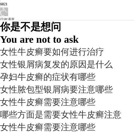
6821
疗效满意
你是不是想问
98%
You are not to ask
女性牛皮癣要如何进行治疗
女性银屑病复发的原因是什么
孕妇牛皮癣的症状有哪些
女性脓包型银屑病要注意哪些
女性牛皮癣需要注意哪些
我要咨询
我要预约
擅长：
杨成平 互联网门诊主任【医生简介】 毕业于长江...
[详情]
哪些方面是需要女性牛皮癣注意
预约量
女性牛皮癣需要注意哪些
6821