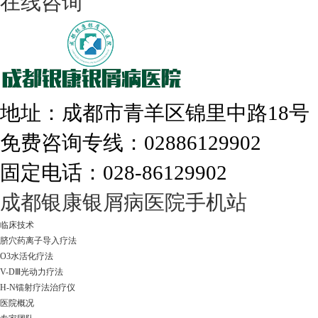
在线咨询
308nm激光：银屑病治疗更高效
地址：成都市青羊区锦里中路18
免费咨询专线：02886129902
固定电话：028-86129902
走进成都：满足您的治愈需求
成都银康银屑病医院手机站
临床技术
脐穴药离子导入疗法
O3水活化疗法
V-DⅢ光动力疗法
H-N镭射疗法治疗仪
医院概况