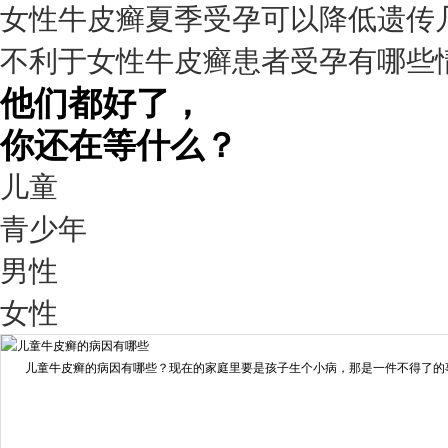
女性牛皮癣夏季受孕可以降低遗传
疗效满意
不利于女性牛皮癣患者受孕有哪些
98%
他们都好了，
你还在等什么？
儿童
青少年
男性
我要咨询
我要预约
女性
擅长：
王艳琼 门诊主任 专家介绍：毕业于川北医学院...
[详情]
儿童牛皮癣的病因有哪些？现在的家庭里要是孩子生个小病，那是一件不得了的事情
预约量
6821