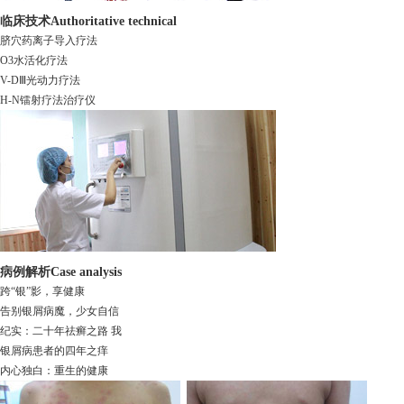
临床技术
Authoritative technical
脐穴药离子导入疗法
O3水活化疗法
V-DⅢ光动力疗法
H-N镭射疗法治疗仪
病例解析
Case analysis
跨“银”影，享健康
告别银屑病魔，少女自信
纪实：二十年祛癣之路 我
银屑病患者的四年之痒
内心独白：重生的健康