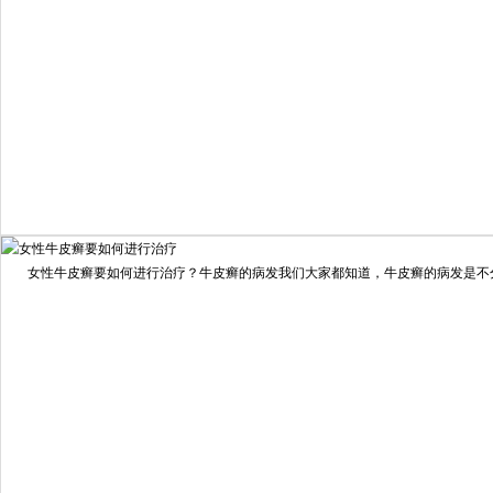
我要咨询
我要预约
女性牛皮癣要如何进行治疗？牛皮癣的病发我们大家都知道，牛皮癣的病发是不分男
擅长：
龙继冲 主治医师 专家介绍：毕业于南华大学临...
[详情]
预约量
6821
疗效满意
98%