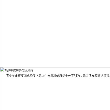
疗效满意
98%
我要咨询
我要预约
擅长：
住院部主任 【个人简介】 肖建华，成都银康银屑病...
[详情]
青少年皮癣要怎么治疗？患上牛皮癣对健康是十分不利的，患者朋友应该认清其危害
预约量
6821
疗效满意
98%