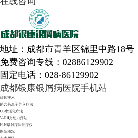
在线咨询
308nm激光：银屑病治疗更高效
地址：成都市青羊区锦里中路18
免费咨询专线：02886129902
固定电话：028-86129902
走进成都：满足您的治愈需求
成都银康银屑病医院手机站
临床技术
脐穴药离子导入疗法
O3水活化疗法
V-DⅢ光动力疗法
H-N镭射疗法治疗仪
医院概况