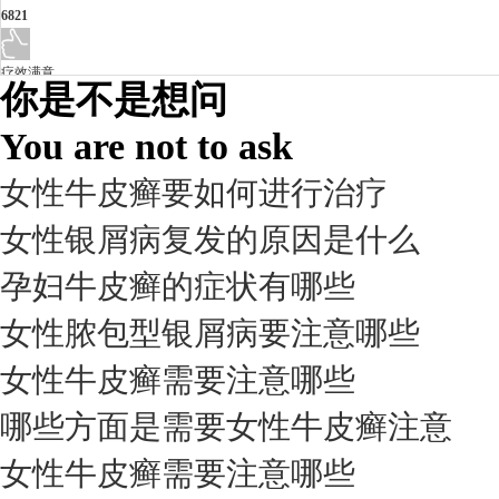
6821
疗效满意
你是不是想问
98%
You are not to ask
女性牛皮癣要如何进行治疗
女性银屑病复发的原因是什么
孕妇牛皮癣的症状有哪些
女性脓包型银屑病要注意哪些
女性牛皮癣需要注意哪些
我要咨询
我要预约
擅长：
杨成平 互联网门诊主任【医生简介】 毕业于长江...
[详情]
哪些方面是需要女性牛皮癣注意
预约量
女性牛皮癣需要注意哪些
6821