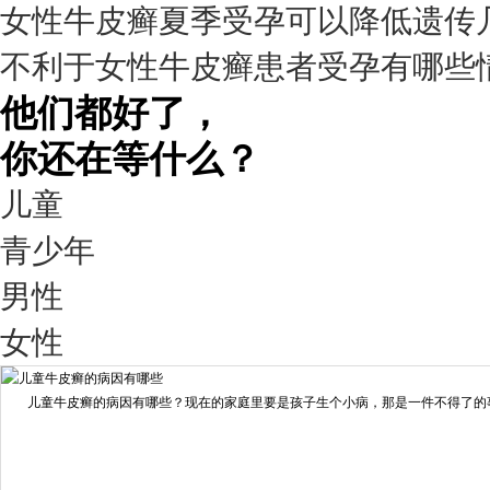
女性牛皮癣夏季受孕可以降低遗传
疗效满意
不利于女性牛皮癣患者受孕有哪些
98%
他们都好了，
你还在等什么？
儿童
青少年
男性
我要咨询
我要预约
女性
擅长：
王艳琼 门诊主任 专家介绍：毕业于川北医学院...
[详情]
儿童牛皮癣的病因有哪些？现在的家庭里要是孩子生个小病，那是一件不得了的事情
预约量
6821