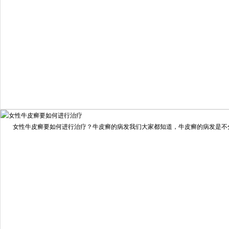
我要咨询
我要预约
女性牛皮癣要如何进行治疗？牛皮癣的病发我们大家都知道，牛皮癣的病发是不分男
擅长：
龙继冲 主治医师 专家介绍：毕业于南华大学临...
[详情]
预约量
6821
疗效满意
98%