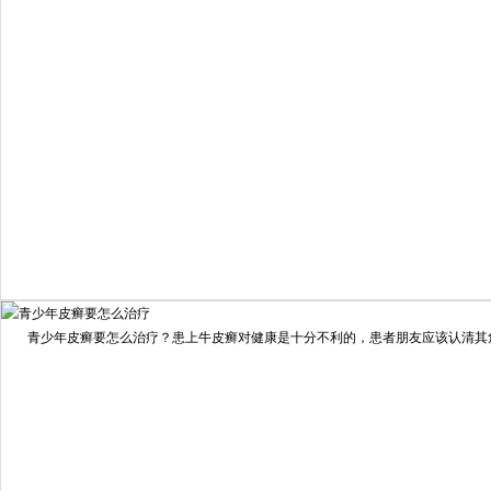
疗效满意
98%
我要咨询
我要预约
擅长：
住院部主任 【个人简介】 肖建华，成都银康银屑病...
[详情]
青少年皮癣要怎么治疗？患上牛皮癣对健康是十分不利的，患者朋友应该认清其危害
预约量
6821
疗效满意
98%