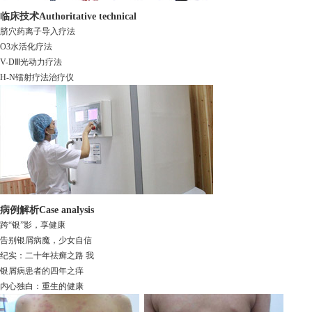
临床技术
Authoritative technical
脐穴药离子导入疗法
O3水活化疗法
V-DⅢ光动力疗法
H-N镭射疗法治疗仪
病例解析
Case analysis
跨“银”影，享健康
告别银屑病魔，少女自信
纪实：二十年祛癣之路 我
银屑病患者的四年之痒
内心独白：重生的健康