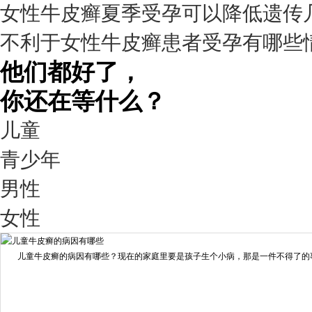
女性牛皮癣夏季受孕可以降低遗传
疗效满意
不利于女性牛皮癣患者受孕有哪些
98%
他们都好了，
你还在等什么？
儿童
青少年
男性
我要咨询
我要预约
女性
擅长：
王艳琼 门诊主任 专家介绍：毕业于川北医学院...
[详情]
儿童牛皮癣的病因有哪些？现在的家庭里要是孩子生个小病，那是一件不得了的事情
预约量
6821