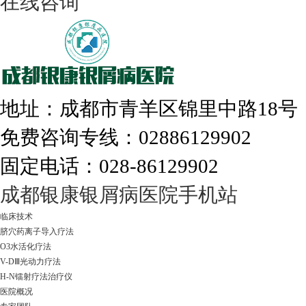
在线咨询
308nm激光：银屑病治疗更高效
地址：成都市青羊区锦里中路18
免费咨询专线：02886129902
固定电话：028-86129902
走进成都：满足您的治愈需求
成都银康银屑病医院手机站
临床技术
脐穴药离子导入疗法
O3水活化疗法
V-DⅢ光动力疗法
H-N镭射疗法治疗仪
医院概况