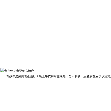
疗效满意
98%
我要咨询
我要预约
擅长：
住院部主任 【个人简介】 肖建华，成都银康银屑病...
[详情]
青少年皮癣要怎么治疗？患上牛皮癣对健康是十分不利的，患者朋友应该认清其危害
预约量
6821
疗效满意
98%