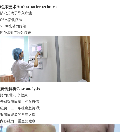
临床技术
Authoritative technical
脐穴药离子导入疗法
O3水活化疗法
V-DⅢ光动力疗法
H-N镭射疗法治疗仪
病例解析
Case analysis
跨“银”影，享健康
告别银屑病魔，少女自信
纪实：二十年祛癣之路 我
银屑病患者的四年之痒
内心独白：重生的健康