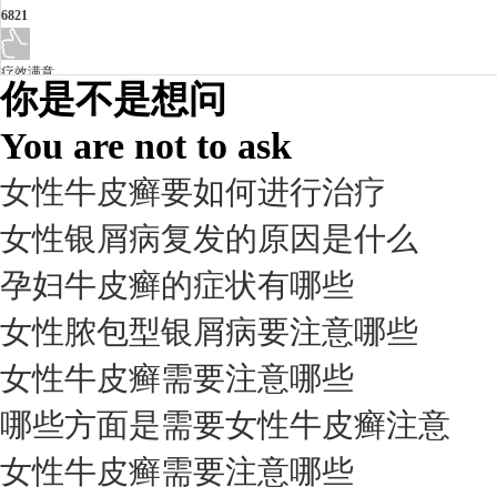
6821
疗效满意
你是不是想问
98%
You are not to ask
女性牛皮癣要如何进行治疗
女性银屑病复发的原因是什么
孕妇牛皮癣的症状有哪些
女性脓包型银屑病要注意哪些
女性牛皮癣需要注意哪些
我要咨询
我要预约
擅长：
杨成平 互联网门诊主任【医生简介】 毕业于长江...
[详情]
哪些方面是需要女性牛皮癣注意
预约量
女性牛皮癣需要注意哪些
6821