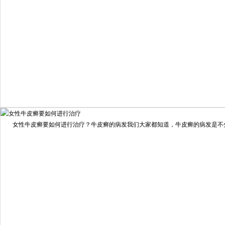
我要咨询
我要预约
女性牛皮癣要如何进行治疗？牛皮癣的病发我们大家都知道，牛皮癣的病发是不分男
擅长：
龙继冲 主治医师 专家介绍：毕业于南华大学临...
[详情]
预约量
6821
疗效满意
98%