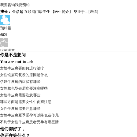
我要咨询
我要预约
擅长：
金彦超 互联网门诊主任 【医生简介】 毕业于...
[详情]
预约量
6821
疗效满意
你是不是想问
98%
You are not to ask
女性牛皮癣要如何进行治疗
女性银屑病复发的原因是什么
孕妇牛皮癣的症状有哪些
女性脓包型银屑病要注意哪些
女性牛皮癣需要注意哪些
哪些方面是需要女性牛皮癣注意
女性牛皮癣需要注意哪些
女性牛皮癣夏季受孕可以降低遗传几
不利于女性牛皮癣患者受孕有哪些情
他们都好了，
我要咨询
我要预约
你还在等什么？