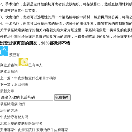
2、手术治疗，主要是选择性的切开患者的皮肤组织，将脓液排出，然后直接用针刺
要调整好日常生活节奏。
3、饮食治疗，患者可以选用性的用一个清热解毒的中药材，然后再用蒲公英，将蒲
4、手术治疗，患者可以根据患者的病情，选择性的用抗生素，能够有效的抑制细菌
关于掌跖脓疱病治疗的相关内容就先给大家介绍这里，掌跖脓疱病是一类常见的皮肤
外在治疗期间还应该注意做好饮食方面的调理，不仅要多吃清淡的食物，还应该要补
浏览过该页面的朋友，90%都觉得不错
预已有
浏览后咨询
已有16人
浏览后预约
上一篇：
牛皮癣检查什么项目才确诊
下一篇：
返回列表
最新文章
掌跖脓疱病 治疗
治疗的方法
牛皮治疗有秘方吗
北京正规的皮肤病医院排名
安康哪家牛皮癣医院好 安康治疗牛皮癣哪家