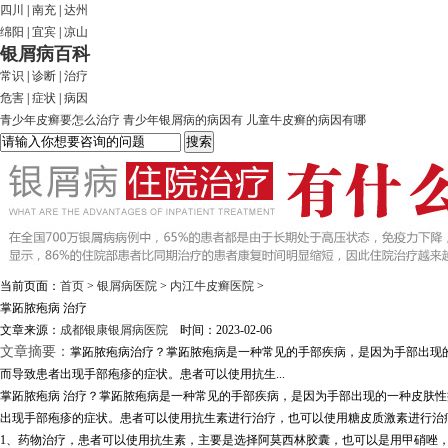
四川
|
南充
|
达州
绵阳
|
宜宾
|
凉山
银屑病百科
常识
|
诊断
|
治疗
危害
|
症状
|
病因
青少年皮癣要怎么治疗
青少年银屑病的病因有
儿童牛皮癣的病因有哪
当前页面：
首页
>
银屑病医院
>
内江牛皮癣医院
>
掌跖脓疱病 治疗
文章来源：
成都银康银屑病医院
时间：2023-02-06
文章摘要：
掌跖脓疱病治疗？掌跖脓疱病是一种常见的手部疾病，是因为手部出现
而导致患者出现手部疱疹的症状。患者可以使用抗生...
掌跖脓疱病 治疗？掌跖脓疱病是一种常见的手部疾病，是因为手部出现的一种皮肤
出现手部疱疹的症状。患者可以使用抗生素进行治疗，也可以使用糖皮质激素进行治
1、药物治疗，患者可以使用抗生素，主要是选择阿莫西林胶囊，也可以是用甲硝唑