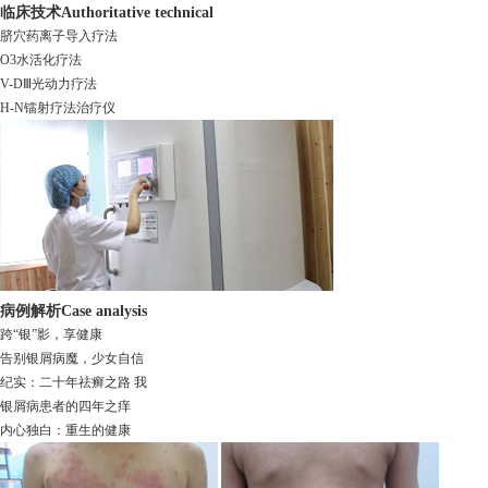
临床技术
Authoritative technical
脐穴药离子导入疗法
O3水活化疗法
V-DⅢ光动力疗法
H-N镭射疗法治疗仪
病例解析
Case analysis
跨“银”影，享健康
告别银屑病魔，少女自信
纪实：二十年祛癣之路 我
银屑病患者的四年之痒
内心独白：重生的健康