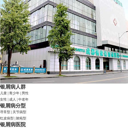
银屑病人群
儿童
|
青少年
|
男性
女性
|
成人
|
中老年
银屑病分型
寻常型
|
关节病型
红皮病型
|
脓疱型
银屑病医院