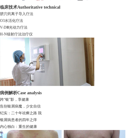
临床技术
Authoritative technical
脐穴药离子导入疗法
O3水活化疗法
V-DⅢ光动力疗法
H-N镭射疗法治疗仪
病例解析
Case analysis
跨“银”影，享健康
告别银屑病魔，少女自信
纪实：二十年祛癣之路 我
银屑病患者的四年之痒
内心独白：重生的健康