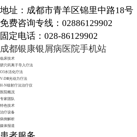
地址：成都市青羊区锦里中路18
免费咨询专线：02886129902
固定电话：028-86129902
走进成都：满足您的治愈需求
成都银康银屑病医院手机站
临床技术
脐穴药离子导入疗法
O3水活化疗法
V-DⅢ光动力疗法
H-N镭射疗法治疗仪
医院概况
专家团队
特色技术
治疗设备
病例解析
媒体报道
患者服务