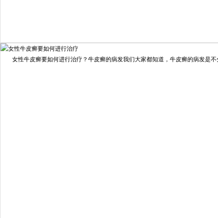
我要咨询
我要预约
女性牛皮癣要如何进行治疗？牛皮癣的病发我们大家都知道，牛皮癣的病发是不分男
擅长：
龙继冲 主治医师 专家介绍：毕业于南华大学临...
[详情]
预约量
6821
疗效满意
98%