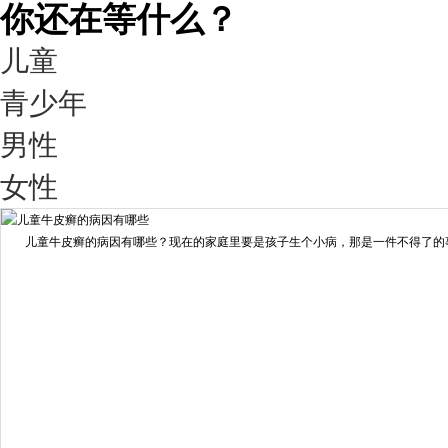
你还在等什么？
儿童
青少年
男性
我要咨询
我要预约
女性
擅长：
王艳琼 门诊主任 专家介绍：毕业于川北医学院...
[详情]
儿童牛皮癣的病因有哪些？现在的家庭里要是孩子生个小病，那是一件不得了的事情
预约量
6821
疗效满意
98%