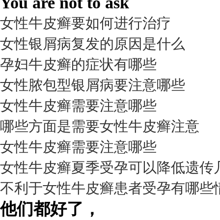
You are not to ask
女性牛皮癣要如何进行治疗
女性银屑病复发的原因是什么
孕妇牛皮癣的症状有哪些
女性脓包型银屑病要注意哪些
女性牛皮癣需要注意哪些
我要咨询
我要预约
擅长：
杨成平 互联网门诊主任【医生简介】 毕业于长江...
[详情]
哪些方面是需要女性牛皮癣注意
预约量
女性牛皮癣需要注意哪些
6821
女性牛皮癣夏季受孕可以降低遗传
疗效满意
不利于女性牛皮癣患者受孕有哪些
98%
他们都好了，