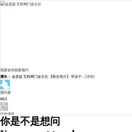
我要咨询
我要预约
擅长：
金彦超 互联网门诊主任 【医生简介】 毕业于...
[详情]
预约量
6821
疗效满意
你是不是想问
98%