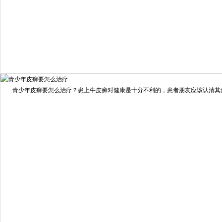
我要咨询
我要预约
擅长：
住院部主任 【个人简介】 肖建华，成都银康银屑病...
[详情]
青少年皮癣要怎么治疗？患上牛皮癣对健康是十分不利的，患者朋友应该认清其危害
预约量
6821
疗效满意
98%