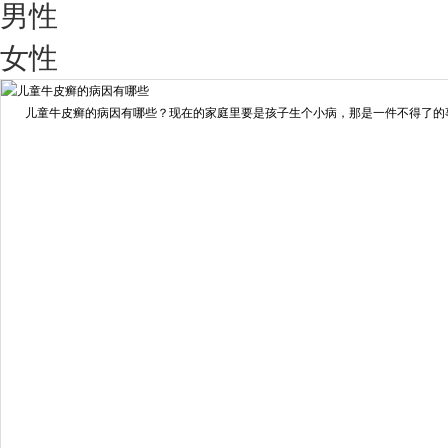
男性
我要咨询
我要预约
女性
擅长：
王艳琼 门诊主任 专家介绍：毕业于川北医学院...
[详情]
儿童牛皮癣的病因有哪些？现在的家庭里要是孩子生个小病，那是一件不得了的事情
预约量
6821
疗效满意
98%