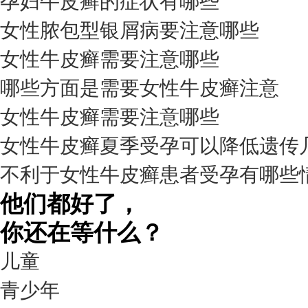
孕妇牛皮癣的症状有哪些
女性脓包型银屑病要注意哪些
女性牛皮癣需要注意哪些
我要咨询
我要预约
擅长：
杨成平 互联网门诊主任【医生简介】 毕业于长江...
[详情]
哪些方面是需要女性牛皮癣注意
预约量
女性牛皮癣需要注意哪些
6821
女性牛皮癣夏季受孕可以降低遗传
疗效满意
不利于女性牛皮癣患者受孕有哪些
98%
他们都好了，
你还在等什么？
儿童
青少年