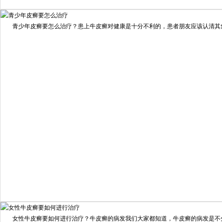
我要咨询
我要预约
擅长：
住院部主任 【个人简介】 肖建华，成都银康银屑病...
[详情]
青少年皮癣要怎么治疗？患上牛皮癣对健康是十分不利的，患者朋友应该认清其危害
预约量
6821
疗效满意
98%
我要咨询
我要预约
女性牛皮癣要如何进行治疗？牛皮癣的病发我们大家都知道，牛皮癣的病发是不分男