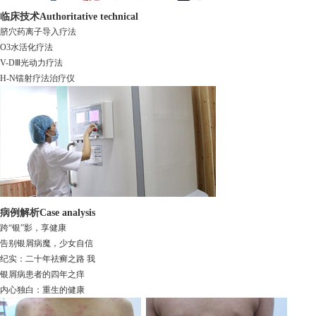
临床技术
Authoritative technical
脐穴药离子导入疗法
O3水活化疗法
V-DⅢ光动力疗法
H-N镭射疗法治疗仪
病例解析
Case analysis
跨“银”影，享健康
告别银屑病魔，少女自信
纪实：二十年祛癣之路 我
银屑病患者的四年之痒
内心独白：重生的健康